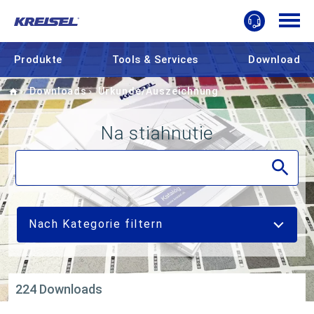
Produkte
Tools & Services
Download
Home
Downloads
Urkunde/Auszeichnung
Na stiahnutie
Nach Kategorie filtern
224 Downloads