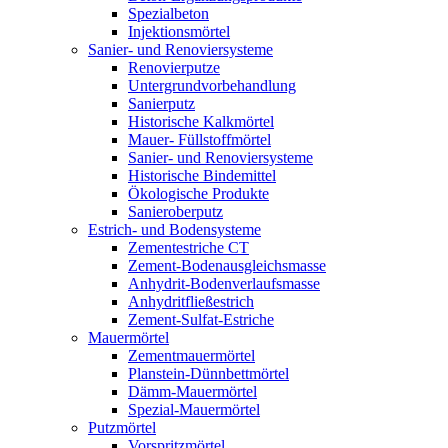
Spezialbeton
Injektionsmörtel
Sanier- und Renoviersysteme
Renovierputze
Untergrundvorbehandlung
Sanierputz
Historische Kalkmörtel
Mauer- Füllstoffmörtel
Sanier- und Renoviersysteme
Historische Bindemittel
Ökologische Produkte
Sanieroberputz
Estrich- und Bodensysteme
Zementestriche CT
Zement-Bodenausgleichsmasse
Anhydrit-Bodenverlaufsmasse
Anhydritfließestrich
Zement-Sulfat-Estriche
Mauermörtel
Zementmauermörtel
Planstein-Dünnbettmörtel
Dämm-Mauermörtel
Spezial-Mauermörtel
Putzmörtel
Vorspritzmörtel