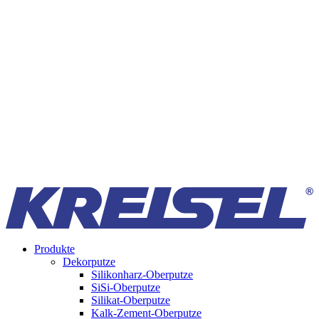
Produkte
Dekorputze
Silikonharz-Oberputze
SiSi-Oberputze
Silikat-Oberputze
Kalk-Zement-Oberputze