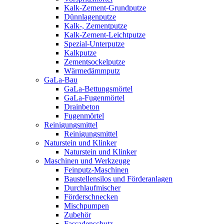
Kalk-Zement-Grundputze
Dünnlagenputze
Kalk-, Zementputze
Kalk-Zement-Leichtputze
Spezial-Unterputze
Kalkputze
Zementsockelputze
Wärmedämmputz
GaLa-Bau
GaLa-Bettungsmörtel
GaLa-Fugenmörtel
Drainbeton
Fugenmörtel
Reinigungsmittel
Reinigungsmittel
Naturstein und Klinker
Naturstein und Klinker
Maschinen und Werkzeuge
Feinputz-Maschinen
Baustellensilos und Förderanlagen
Durchlaufmischer
Förderschnecken
Mischpumpen
Zubehör
Fassadenschutz