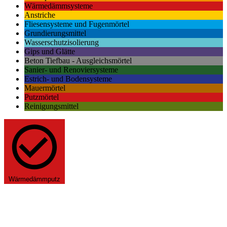
Wärmedämmsysteme
Anstriche
Fliesensysteme und Fugenmörtel
Grundierungsmittel
Wasserschutzisolierung
Gips und Glätte
Beton Tiefbau - Ausgleichsmörtel
Sanier- und Renoviersysteme
Estrich- und Bodensysteme
Mauermörtel
Putzmörtel
Reinigungsmittel
Wärmedämmputz