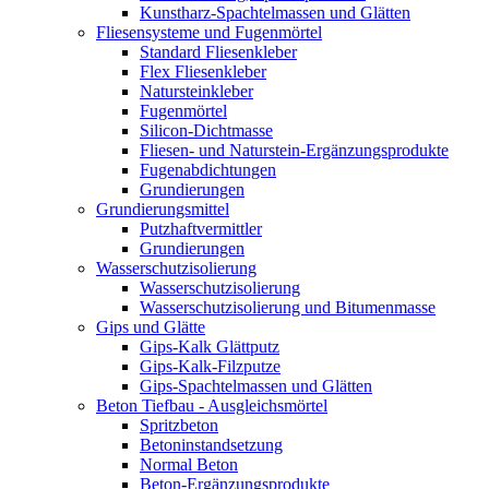
Kunstharz-Spachtelmassen und Glätten
Fliesensysteme und Fugenmörtel
Standard Fliesenkleber
Flex Fliesenkleber
Natursteinkleber
Fugenmörtel
Silicon-Dichtmasse
Fliesen- und Naturstein-Ergänzungsprodukte
Fugenabdichtungen
Grundierungen
Grundierungsmittel
Putzhaftvermittler
Grundierungen
Wasserschutzisolierung
Wasserschutzisolierung
Wasserschutzisolierung und Bitumenmasse
Gips und Glätte
Gips-Kalk Glättputz
Gips-Kalk-Filzputze
Gips-Spachtelmassen und Glätten
Beton Tiefbau - Ausgleichsmörtel
Spritzbeton
Betoninstandsetzung
Normal Beton
Beton-Ergänzungsprodukte