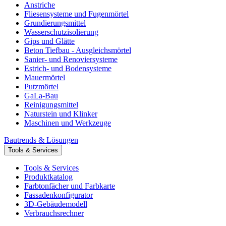
Anstriche
Fliesensysteme und Fugenmörtel
Grundierungsmittel
Wasserschutzisolierung
Gips und Glätte
Beton Tiefbau - Ausgleichsmörtel
Sanier- und Renoviersysteme
Estrich- und Bodensysteme
Mauermörtel
Putzmörtel
GaLa-Bau
Reinigungsmittel
Naturstein und Klinker
Maschinen und Werkzeuge
Bautrends & Lösungen
Tools & Services
Tools & Services
Produktkatalog
Farbtonfächer und Farbkarte
Fassadenkonfigurator
3D-Gebäudemodell
Verbrauchsrechner