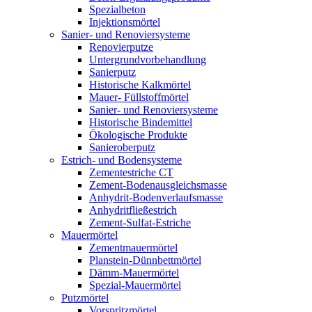
Spezialbeton
Injektionsmörtel
Sanier- und Renoviersysteme
Renovierputze
Untergrundvorbehandlung
Sanierputz
Historische Kalkmörtel
Mauer- Füllstoffmörtel
Sanier- und Renoviersysteme
Historische Bindemittel
Ökologische Produkte
Sanieroberputz
Estrich- und Bodensysteme
Zementestriche CT
Zement-Bodenausgleichsmasse
Anhydrit-Bodenverlaufsmasse
Anhydritfließestrich
Zement-Sulfat-Estriche
Mauermörtel
Zementmauermörtel
Planstein-Dünnbettmörtel
Dämm-Mauermörtel
Spezial-Mauermörtel
Putzmörtel
Vorspritzmörtel