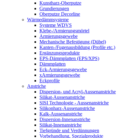
Kunstharz-Oberputze
Grundierungen
Oberputze Decorline
Wärmedämmsysteme
Systeme WDVS
Klebe-/Armierungsmörtel
Armierungsgewebe
Mechanische Befestigung (Dübel)
Kanten-/Fugenausbildung (Profile etc.)
Ergänzungsprodukte
EPS-Dämmplatten (EPS/XPS)
Dämmplatten
Eck-Armierungsgewebe
xArmierungsgewebe
Eckprofile
Anstriche
Dispersion- und Acryl-Aussenanstriche
Silikat-Aussenanstriche
SISI Technologie - Aussenanstriche
Silikonharz-Aussenanstriche
Kalk-Aussenanstriche
Dispersion-Innenanstriche
Silikat-Innenanstriche
Tiefgründe und Verdünnungen
Vorbehandlung, Spezialprodukte