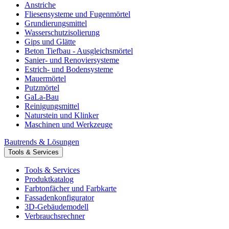
Anstriche
Fliesensysteme und Fugenmörtel
Grundierungsmittel
Wasserschutzisolierung
Gips und Glätte
Beton Tiefbau - Ausgleichsmörtel
Sanier- und Renoviersysteme
Estrich- und Bodensysteme
Mauermörtel
Putzmörtel
GaLa-Bau
Reinigungsmittel
Naturstein und Klinker
Maschinen und Werkzeuge
Bautrends & Lösungen
Tools & Services
Tools & Services
Produktkatalog
Farbtonfächer und Farbkarte
Fassadenkonfigurator
3D-Gebäudemodell
Verbrauchsrechner