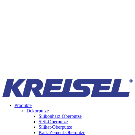
Produkte
Dekorputze
Silikonharz-Oberputze
SiSi-Oberputze
Silikat-Oberputze
Kalk-Zement-Oberputze