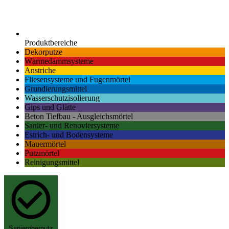
Produktbereiche
Dekorputze
Wärmedämmsysteme
Anstriche
Fliesensysteme und Fugenmörtel
Grundierungsmittel
Wasserschutzisolierung
Gips und Glätte
Beton Tiefbau - Ausgleichsmörtel
Sanier- und Renoviersysteme
Estrich- und Bodensysteme
Mauermörtel
Putzmörtel
Reinigungsmittel
Sanieroberputz