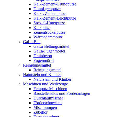
Kalk-Zement-Grundputze
Dünnlagenputze
Kalk-, Zementputze
Kalk-Zement-Leichtputze
Spezial-Unterputze
Kalkputze
Zementsockelputze
Wärmedämmputz
GaLa-Bau
GaLa-Bettungsmörtel
GaLa-Fugenmörtel
Drainbeton
Fugenmörtel
Reinigungsmittel
Reinigungsmittel
Naturstein und Klinker
Naturstein und Klinker
Maschinen und Werkzeuge
Feinputz-Maschinen
Baustellensilos und Förderanlagen
Durchlaufmischer
Förderschnecken
Mischpumpen
Zubehör
Fassadenschutz