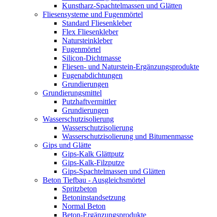
Kunstharz-Spachtelmassen und Glätten
Fliesensysteme und Fugenmörtel
Standard Fliesenkleber
Flex Fliesenkleber
Natursteinkleber
Fugenmörtel
Silicon-Dichtmasse
Fliesen- und Naturstein-Ergänzungsprodukte
Fugenabdichtungen
Grundierungen
Grundierungsmittel
Putzhaftvermittler
Grundierungen
Wasserschutzisolierung
Wasserschutzisolierung
Wasserschutzisolierung und Bitumenmasse
Gips und Glätte
Gips-Kalk Glättputz
Gips-Kalk-Filzputze
Gips-Spachtelmassen und Glätten
Beton Tiefbau - Ausgleichsmörtel
Spritzbeton
Betoninstandsetzung
Normal Beton
Beton-Ergänzungsprodukte