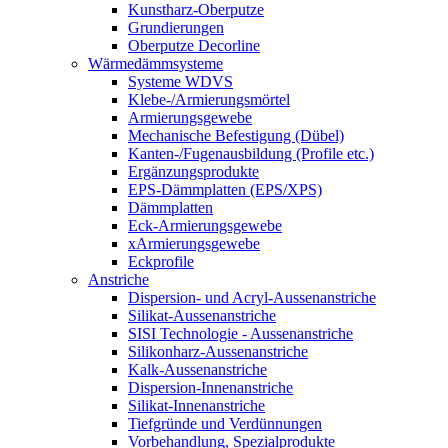
Kunstharz-Oberputze
Grundierungen
Oberputze Decorline
Wärmedämmsysteme
Systeme WDVS
Klebe-/Armierungsmörtel
Armierungsgewebe
Mechanische Befestigung (Dübel)
Kanten-/Fugenausbildung (Profile etc.)
Ergänzungsprodukte
EPS-Dämmplatten (EPS/XPS)
Dämmplatten
Eck-Armierungsgewebe
xArmierungsgewebe
Eckprofile
Anstriche
Dispersion- und Acryl-Aussenanstriche
Silikat-Aussenanstriche
SISI Technologie - Aussenanstriche
Silikonharz-Aussenanstriche
Kalk-Aussenanstriche
Dispersion-Innenanstriche
Silikat-Innenanstriche
Tiefgründe und Verdünnungen
Vorbehandlung, Spezialprodukte