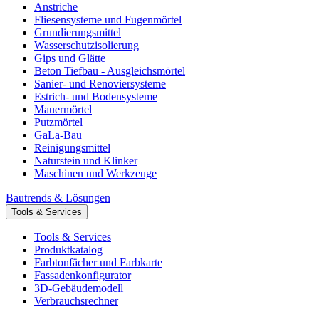
Anstriche
Fliesensysteme und Fugenmörtel
Grundierungsmittel
Wasserschutzisolierung
Gips und Glätte
Beton Tiefbau - Ausgleichsmörtel
Sanier- und Renoviersysteme
Estrich- und Bodensysteme
Mauermörtel
Putzmörtel
GaLa-Bau
Reinigungsmittel
Naturstein und Klinker
Maschinen und Werkzeuge
Bautrends & Lösungen
Tools & Services
Tools & Services
Produktkatalog
Farbtonfächer und Farbkarte
Fassadenkonfigurator
3D-Gebäudemodell
Verbrauchsrechner