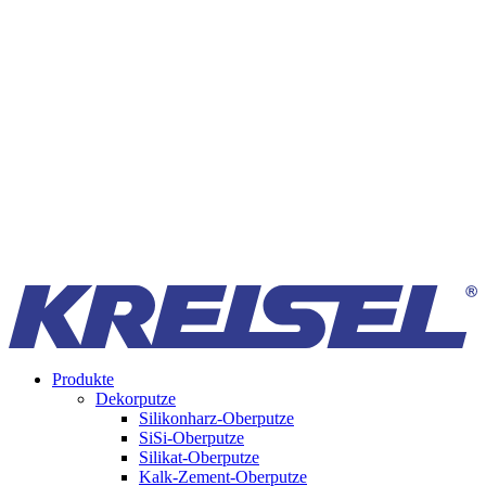
Produkte
Dekorputze
Silikonharz-Oberputze
SiSi-Oberputze
Silikat-Oberputze
Kalk-Zement-Oberputze