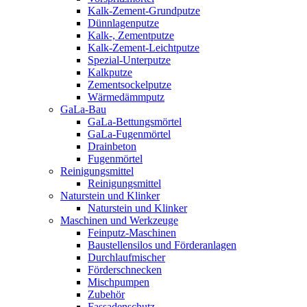
Kalk-Zement-Grundputze
Dünnlagenputze
Kalk-, Zementputze
Kalk-Zement-Leichtputze
Spezial-Unterputze
Kalkputze
Zementsockelputze
Wärmedämmputz
GaLa-Bau
GaLa-Bettungsmörtel
GaLa-Fugenmörtel
Drainbeton
Fugenmörtel
Reinigungsmittel
Reinigungsmittel
Naturstein und Klinker
Naturstein und Klinker
Maschinen und Werkzeuge
Feinputz-Maschinen
Baustellensilos und Förderanlagen
Durchlaufmischer
Förderschnecken
Mischpumpen
Zubehör
Fassadenschutz