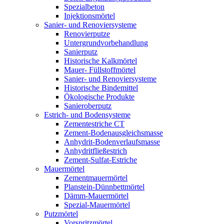
Spezialbeton
Injektionsmörtel
Sanier- und Renoviersysteme
Renovierputze
Untergrundvorbehandlung
Sanierputz
Historische Kalkmörtel
Mauer- Füllstoffmörtel
Sanier- und Renoviersysteme
Historische Bindemittel
Ökologische Produkte
Sanieroberputz
Estrich- und Bodensysteme
Zementestriche CT
Zement-Bodenausgleichsmasse
Anhydrit-Bodenverlaufsmasse
Anhydritfließestrich
Zement-Sulfat-Estriche
Mauermörtel
Zementmauermörtel
Planstein-Dünnbettmörtel
Dämm-Mauermörtel
Spezial-Mauermörtel
Putzmörtel
Vorspritzmörtel