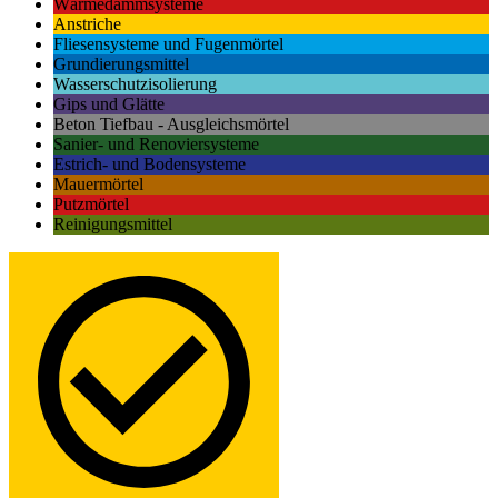
Wärmedämmsysteme
Anstriche
Fliesensysteme und Fugenmörtel
Grundierungsmittel
Wasserschutzisolierung
Gips und Glätte
Beton Tiefbau - Ausgleichsmörtel
Sanier- und Renoviersysteme
Estrich- und Bodensysteme
Mauermörtel
Putzmörtel
Reinigungsmittel