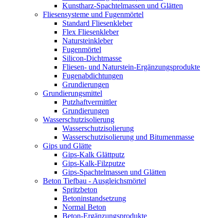
Kunstharz-Spachtelmassen und Glätten
Fliesensysteme und Fugenmörtel
Standard Fliesenkleber
Flex Fliesenkleber
Natursteinkleber
Fugenmörtel
Silicon-Dichtmasse
Fliesen- und Naturstein-Ergänzungsprodukte
Fugenabdichtungen
Grundierungen
Grundierungsmittel
Putzhaftvermittler
Grundierungen
Wasserschutzisolierung
Wasserschutzisolierung
Wasserschutzisolierung und Bitumenmasse
Gips und Glätte
Gips-Kalk Glättputz
Gips-Kalk-Filzputze
Gips-Spachtelmassen und Glätten
Beton Tiefbau - Ausgleichsmörtel
Spritzbeton
Betoninstandsetzung
Normal Beton
Beton-Ergänzungsprodukte