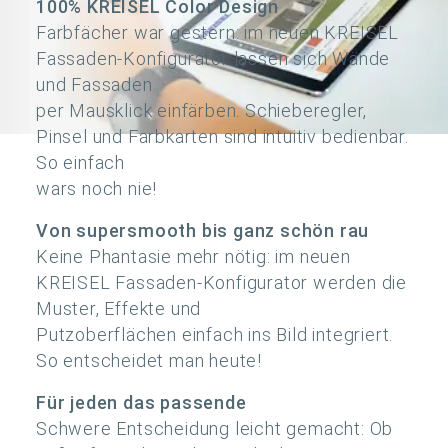
100% KREISEL Color Design
Farbfächer war gestern: im neuen KREISEL
Fassaden-Konfigurator lassen sich Wände
und Fassaden
per Mausklick einfärben. Schieberegler,
Pinsel und Farbkarten sind intuitiv bedienbar.
So einfach
wars noch nie!
Von supersmooth bis ganz schön rau
Keine Phantasie mehr nötig: im neuen
KREISEL Fassaden-Konfigurator werden die
Muster, Effekte und
Putzoberflächen einfach ins Bild integriert.
So entscheidet man heute!
Für jeden das passende
Schwere Entscheidung leicht gemacht: Ob