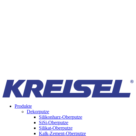
Produkte
Dekorputze
Silikonharz-Oberputze
SiSi-Oberputze
Silikat-Oberputze
Kalk-Zement-Oberputze