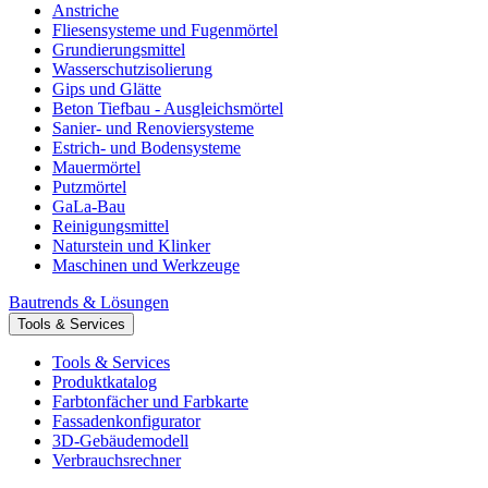
Anstriche
Fliesensysteme und Fugenmörtel
Grundierungsmittel
Wasserschutzisolierung
Gips und Glätte
Beton Tiefbau - Ausgleichsmörtel
Sanier- und Renoviersysteme
Estrich- und Bodensysteme
Mauermörtel
Putzmörtel
GaLa-Bau
Reinigungsmittel
Naturstein und Klinker
Maschinen und Werkzeuge
Bautrends & Lösungen
Tools & Services
Tools & Services
Produktkatalog
Farbtonfächer und Farbkarte
Fassadenkonfigurator
3D-Gebäudemodell
Verbrauchsrechner