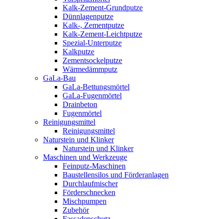
Kalk-Zement-Grundputze
Dünnlagenputze
Kalk-, Zementputze
Kalk-Zement-Leichtputze
Spezial-Unterputze
Kalkputze
Zementsockelputze
Wärmedämmputz
GaLa-Bau
GaLa-Bettungsmörtel
GaLa-Fugenmörtel
Drainbeton
Fugenmörtel
Reinigungsmittel
Reinigungsmittel
Naturstein und Klinker
Naturstein und Klinker
Maschinen und Werkzeuge
Feinputz-Maschinen
Baustellensilos und Förderanlagen
Durchlaufmischer
Förderschnecken
Mischpumpen
Zubehör
Fassadenschutz