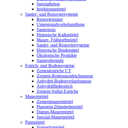
Spezialbeton
Injektionsmörtel
Sanier- und Renoviersysteme
Renovierputze
Untergrundvorbehandlung
Sanierputz
Historische Kalkmörtel
Mauer- Füllstoffmörtel
Sanier- und Renoviersysteme
Historische Bindemittel
Ökologische Produkte
Sanieroberputz
Estrich- und Bodensysteme
Zementestriche CT
Zement-Bodenausgleichsmasse
Anhydrit-Bodenverlaufsmasse
Anhydritfließestrich
Zement-Sulfat-Estriche
Mauermörtel
Zementmauermörtel
Planstein-Dünnbettmörtel
Dämm-Mauermörtel
Spezial-Mauermörtel
Putzmörtel
Vorspritzmörtel