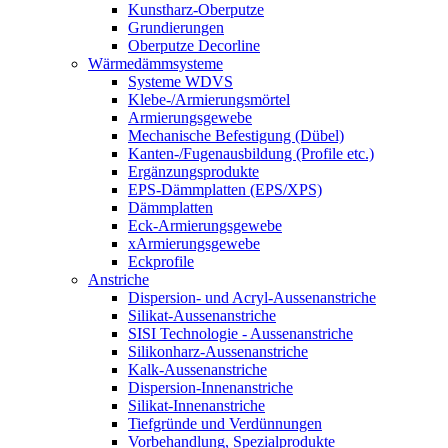
Kunstharz-Oberputze
Grundierungen
Oberputze Decorline
Wärmedämmsysteme
Systeme WDVS
Klebe-/Armierungsmörtel
Armierungsgewebe
Mechanische Befestigung (Dübel)
Kanten-/Fugenausbildung (Profile etc.)
Ergänzungsprodukte
EPS-Dämmplatten (EPS/XPS)
Dämmplatten
Eck-Armierungsgewebe
xArmierungsgewebe
Eckprofile
Anstriche
Dispersion- und Acryl-Aussenanstriche
Silikat-Aussenanstriche
SISI Technologie - Aussenanstriche
Silikonharz-Aussenanstriche
Kalk-Aussenanstriche
Dispersion-Innenanstriche
Silikat-Innenanstriche
Tiefgründe und Verdünnungen
Vorbehandlung, Spezialprodukte