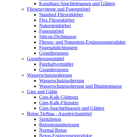
Kunstharz-Spachtelmassen und Glätten
Fliesensysteme und Fugenmörtel
Standard Fliesenkleber
Flex Fliesenkleber
Natursteinkleber
Fugenmörtel
Silicon-Dichtmasse
Fliesen- und Naturstein-Ergänzungsprodukte
Fugenabdichtungen
Grundierungen
Grundierungsmittel
Putzhaftvermittler
Grundierungen
Wasserschutzisolierung
Wasserschutzisolierung
Wasserschutzisolierung und Bitumenmasse
Gips und Glätte
Gips-Kalk Glättputz
Gips-Kalk-Filzputze
Gips-Spachtelmassen und Glätten
Beton Tiefbau - Ausgleichsmörtel
Spritzbeton
Betoninstandsetzung
Normal Beton
Beton-Ergänzungsprodukte