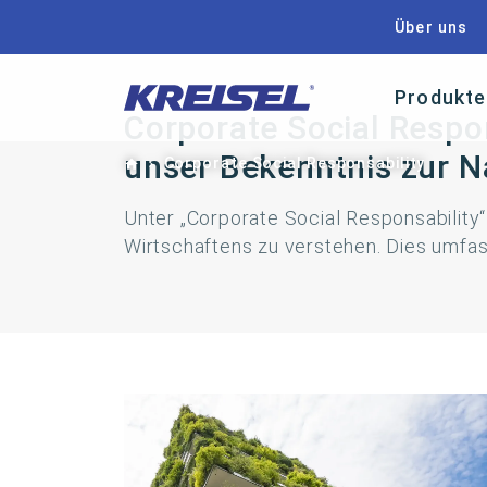
Über uns
Produkte
Corporate Social Respon
unser Bekenntnis zur N
Home
Corporate Social Responsability
Unter „Corporate Social Responsability
Wirtschaftens zu verstehen. Dies umfas