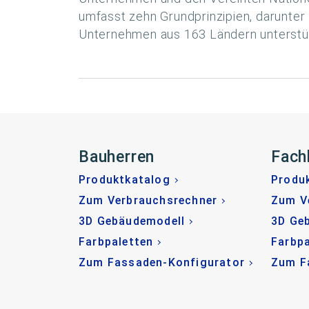
umfasst zehn Grundprinzipien, darunte
Unternehmen aus 163 Ländern unterstütz
Bauherren
Fach
Produktkatalog
Produ
Zum Verbrauchsrechner
Zum V
3D Gebäudemodell
3D Ge
Farbpaletten
Farbpa
Zum Fassaden-Konfigurator
Zum F