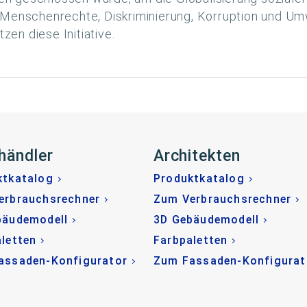
r Menschenrechte, Diskriminierung, Korruption und U
en diese Initiative.
händler
Architekten
ktkatalog
Produktkatalog
erbrauchsrechner
Zum Verbrauchsrechner
bäudemodell
3D Gebäudemodell
letten
Farbpaletten
assaden-Konfigurator
Zum Fassaden-Konfigurat