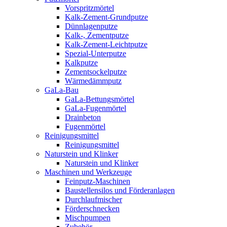
Vorspritzmörtel
Kalk-Zement-Grundputze
Dünnlagenputze
Kalk-, Zementputze
Kalk-Zement-Leichtputze
Spezial-Unterputze
Kalkputze
Zementsockelputze
Wärmedämmputz
GaLa-Bau
GaLa-Bettungsmörtel
GaLa-Fugenmörtel
Drainbeton
Fugenmörtel
Reinigungsmittel
Reinigungsmittel
Naturstein und Klinker
Naturstein und Klinker
Maschinen und Werkzeuge
Feinputz-Maschinen
Baustellensilos und Förderanlagen
Durchlaufmischer
Förderschnecken
Mischpumpen
Zubehör