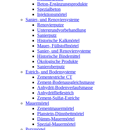
Beton-Ergänzungsprodukte
Spezialbeton
Injektionsmörtel
Sanier- und Renoviersysteme
Renovierputze
Untergrundvorbehandlung
Sanierputz
Historische Kalkmörtel
Mauer- Füllstoffmörtel
Sanier- und Renoviersysteme
Historische Bindemittel
Ökologische Produkte
Sanieroberputz
Estrich- und Bodensysteme
Zementestriche CT
Zement-Bodenausgleichsmasse
Anhydrit-Bodenverlaufsmasse
Anhydritfließestrich
Zement-Sulfat-Estriche
Mauermörtel
Zementmauermörtel
Planstein-Dünnbettmörtel
Dämm-Mauermörtel
Spezial-Mauermörtel
Putzmörtel