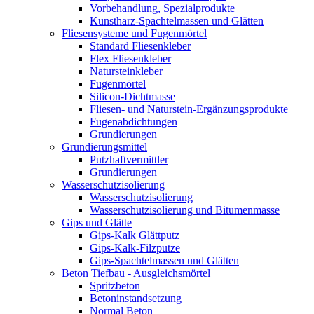
Vorbehandlung, Spezialprodukte
Kunstharz-Spachtelmassen und Glätten
Fliesensysteme und Fugenmörtel
Standard Fliesenkleber
Flex Fliesenkleber
Natursteinkleber
Fugenmörtel
Silicon-Dichtmasse
Fliesen- und Naturstein-Ergänzungsprodukte
Fugenabdichtungen
Grundierungen
Grundierungsmittel
Putzhaftvermittler
Grundierungen
Wasserschutzisolierung
Wasserschutzisolierung
Wasserschutzisolierung und Bitumenmasse
Gips und Glätte
Gips-Kalk Glättputz
Gips-Kalk-Filzputze
Gips-Spachtelmassen und Glätten
Beton Tiefbau - Ausgleichsmörtel
Spritzbeton
Betoninstandsetzung
Normal Beton