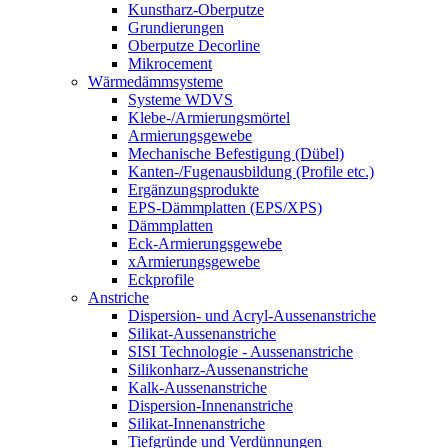
Kunstharz-Oberputze
Grundierungen
Oberputze Decorline
Mikrocement
Wärmedämmsysteme
Systeme WDVS
Klebe-/Armierungsmörtel
Armierungsgewebe
Mechanische Befestigung (Dübel)
Kanten-/Fugenausbildung (Profile etc.)
Ergänzungsprodukte
EPS-Dämmplatten (EPS/XPS)
Dämmplatten
Eck-Armierungsgewebe
xArmierungsgewebe
Eckprofile
Anstriche
Dispersion- und Acryl-Aussenanstriche
Silikat-Aussenanstriche
SISI Technologie - Aussenanstriche
Silikonharz-Aussenanstriche
Kalk-Aussenanstriche
Dispersion-Innenanstriche
Silikat-Innenanstriche
Tiefgründe und Verdünnungen