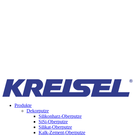
Produkte
Dekorputze
Silikonharz-Oberputze
SiSi-Oberputze
Silikat-Oberputze
Kalk-Zement-Oberputze