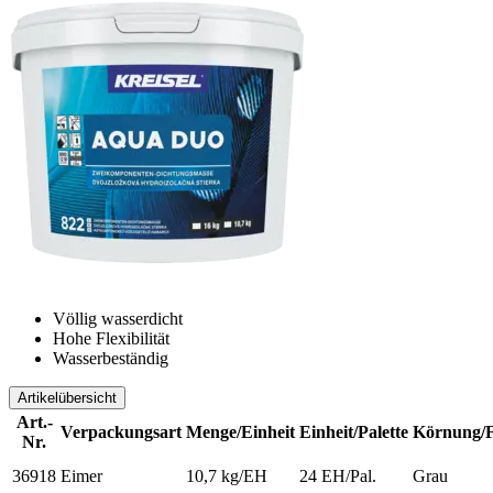
Völlig wasserdicht
Hohe Flexibilität
Wasserbeständig
Artikelübersicht
Art.-
Verpackungsart
Menge/Einheit
Einheit/Palette
Körnung/
Nr.
36918
Eimer
10,7 kg/EH
24 EH/Pal.
Grau