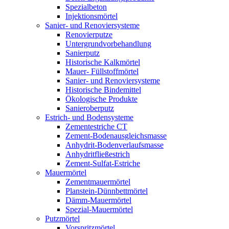
Spezialbeton
Injektionsmörtel
Sanier- und Renoviersysteme
Renovierputze
Untergrundvorbehandlung
Sanierputz
Historische Kalkmörtel
Mauer- Füllstoffmörtel
Sanier- und Renoviersysteme
Historische Bindemittel
Ökologische Produkte
Sanieroberputz
Estrich- und Bodensysteme
Zementestriche CT
Zement-Bodenausgleichsmasse
Anhydrit-Bodenverlaufsmasse
Anhydritfließestrich
Zement-Sulfat-Estriche
Mauermörtel
Zementmauermörtel
Planstein-Dünnbettmörtel
Dämm-Mauermörtel
Spezial-Mauermörtel
Putzmörtel
Vorspritzmörtel