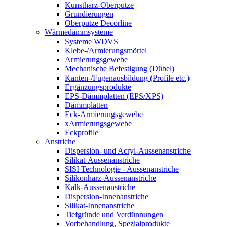
Kunstharz-Oberputze
Grundierungen
Oberputze Decorline
Wärmedämmsysteme
Systeme WDVS
Klebe-/Armierungsmörtel
Armierungsgewebe
Mechanische Befestigung (Dübel)
Kanten-/Fugenausbildung (Profile etc.)
Ergänzungsprodukte
EPS-Dämmplatten (EPS/XPS)
Dämmplatten
Eck-Armierungsgewebe
xArmierungsgewebe
Eckprofile
Anstriche
Dispersion- und Acryl-Aussenanstriche
Silikat-Aussenanstriche
SISI Technologie - Aussenanstriche
Silikonharz-Aussenanstriche
Kalk-Aussenanstriche
Dispersion-Innenanstriche
Silikat-Innenanstriche
Tiefgründe und Verdünnungen
Vorbehandlung, Spezialprodukte