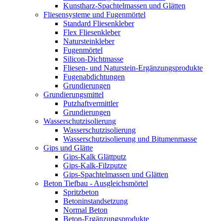
Kunstharz-Spachtelmassen und Glätten
Fliesensysteme und Fugenmörtel
Standard Fliesenkleber
Flex Fliesenkleber
Natursteinkleber
Fugenmörtel
Silicon-Dichtmasse
Fliesen- und Naturstein-Ergänzungsprodukte
Fugenabdichtungen
Grundierungen
Grundierungsmittel
Putzhaftvermittler
Grundierungen
Wasserschutzisolierung
Wasserschutzisolierung
Wasserschutzisolierung und Bitumenmasse
Gips und Glätte
Gips-Kalk Glättputz
Gips-Kalk-Filzputze
Gips-Spachtelmassen und Glätten
Beton Tiefbau - Ausgleichsmörtel
Spritzbeton
Betoninstandsetzung
Normal Beton
Beton-Ergänzungsprodukte