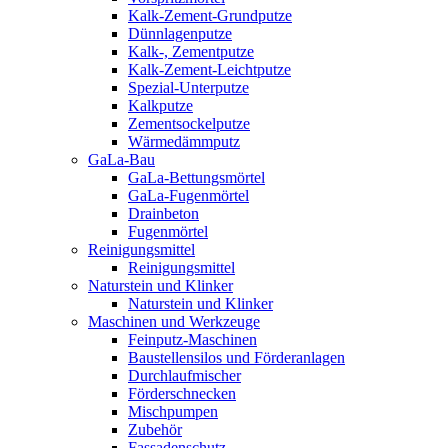
Kalk-Zement-Grundputze
Dünnlagenputze
Kalk-, Zementputze
Kalk-Zement-Leichtputze
Spezial-Unterputze
Kalkputze
Zementsockelputze
Wärmedämmputz
GaLa-Bau
GaLa-Bettungsmörtel
GaLa-Fugenmörtel
Drainbeton
Fugenmörtel
Reinigungsmittel
Reinigungsmittel
Naturstein und Klinker
Naturstein und Klinker
Maschinen und Werkzeuge
Feinputz-Maschinen
Baustellensilos und Förderanlagen
Durchlaufmischer
Förderschnecken
Mischpumpen
Zubehör
Fassadenschutz