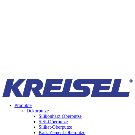
Produkte
Dekorputze
Silikonharz-Oberputze
SiSi-Oberputze
Silikat-Oberputze
Kalk-Zement-Oberputze