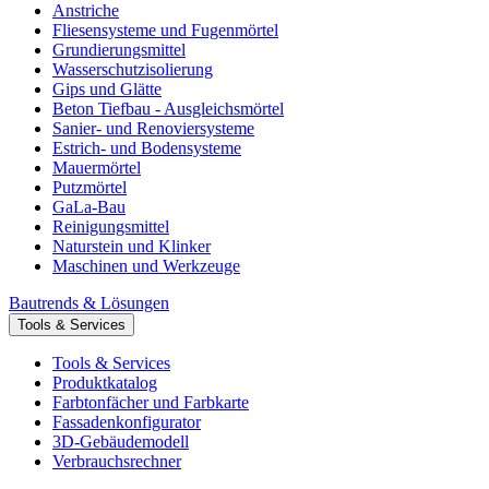
Anstriche
Fliesensysteme und Fugenmörtel
Grundierungsmittel
Wasserschutzisolierung
Gips und Glätte
Beton Tiefbau - Ausgleichsmörtel
Sanier- und Renoviersysteme
Estrich- und Bodensysteme
Mauermörtel
Putzmörtel
GaLa-Bau
Reinigungsmittel
Naturstein und Klinker
Maschinen und Werkzeuge
Bautrends & Lösungen
Tools & Services
Tools & Services
Produktkatalog
Farbtonfächer und Farbkarte
Fassadenkonfigurator
3D-Gebäudemodell
Verbrauchsrechner