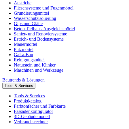
Anstriche
Fliesensysteme und Fugenmörtel
Grundierungsmittel
Wasserschutzisolierung
Gips und Glätte
Beton Tiefbau - Ausgleichsmörtel
Sanier- und Renoviersysteme
Estrich- und Bodensysteme
Mauermörtel
Putzmörtel
GaLa-Bau
Reinigungsmittel
Naturstein und Klinker
Maschinen und Werkzeuge
Bautrends & Lösungen
Tools & Services
Tools & Services
Produktkatalog
Farbtonfächer und Farbkarte
Fassadenkonfigurator
3D-Gebäudemodell
Verbrauchsrechner