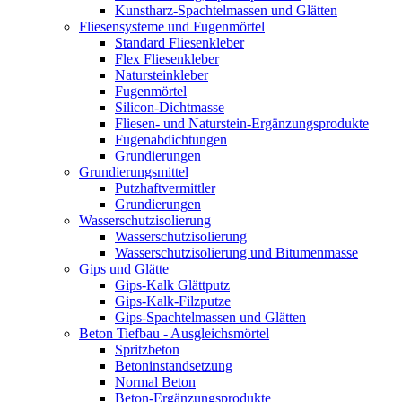
Kunstharz-Spachtelmassen und Glätten
Fliesensysteme und Fugenmörtel
Standard Fliesenkleber
Flex Fliesenkleber
Natursteinkleber
Fugenmörtel
Silicon-Dichtmasse
Fliesen- und Naturstein-Ergänzungsprodukte
Fugenabdichtungen
Grundierungen
Grundierungsmittel
Putzhaftvermittler
Grundierungen
Wasserschutzisolierung
Wasserschutzisolierung
Wasserschutzisolierung und Bitumenmasse
Gips und Glätte
Gips-Kalk Glättputz
Gips-Kalk-Filzputze
Gips-Spachtelmassen und Glätten
Beton Tiefbau - Ausgleichsmörtel
Spritzbeton
Betoninstandsetzung
Normal Beton
Beton-Ergänzungsprodukte