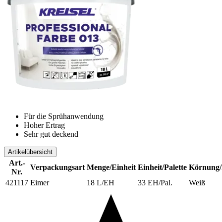
Für die Sprühanwendung
Hoher Ertrag
Sehr gut deckend
Artikelübersicht
Art.-
Verpackungsart
Menge/Einheit
Einheit/Palette
Körnung/
Nr.
421117
Eimer
18 L/EH
33 EH/Pal.
Weiß