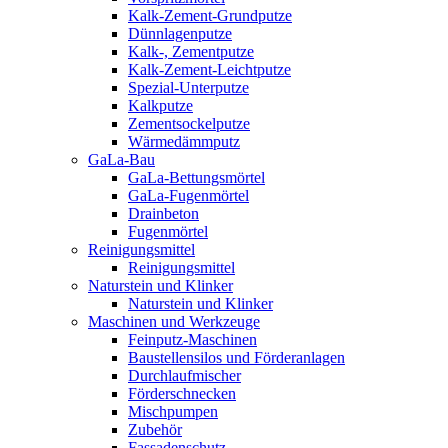
Kalk-Zement-Grundputze
Dünnlagenputze
Kalk-, Zementputze
Kalk-Zement-Leichtputze
Spezial-Unterputze
Kalkputze
Zementsockelputze
Wärmedämmputz
GaLa-Bau
GaLa-Bettungsmörtel
GaLa-Fugenmörtel
Drainbeton
Fugenmörtel
Reinigungsmittel
Reinigungsmittel
Naturstein und Klinker
Naturstein und Klinker
Maschinen und Werkzeuge
Feinputz-Maschinen
Baustellensilos und Förderanlagen
Durchlaufmischer
Förderschnecken
Mischpumpen
Zubehör
Fassadenschutz