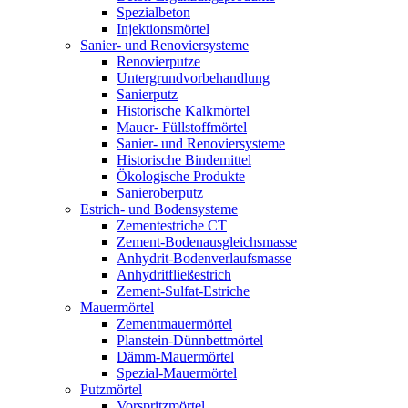
Spezialbeton
Injektionsmörtel
Sanier- und Renoviersysteme
Renovierputze
Untergrundvorbehandlung
Sanierputz
Historische Kalkmörtel
Mauer- Füllstoffmörtel
Sanier- und Renoviersysteme
Historische Bindemittel
Ökologische Produkte
Sanieroberputz
Estrich- und Bodensysteme
Zementestriche CT
Zement-Bodenausgleichsmasse
Anhydrit-Bodenverlaufsmasse
Anhydritfließestrich
Zement-Sulfat-Estriche
Mauermörtel
Zementmauermörtel
Planstein-Dünnbettmörtel
Dämm-Mauermörtel
Spezial-Mauermörtel
Putzmörtel
Vorspritzmörtel