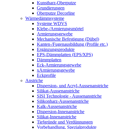
Kunstharz-Oberputze
Grundierungen
Oberputze Decorline
Wärmedämmsysteme
Systeme WDVS
Klebe-/Armierungsmörtel
Armierungsgewebe
Mechanische Befestigung (Dübel)
Kanten-/Fugenausbildung (Profile etc.)
Ergänzungsprodukte
EPS-Dämmplatten (EPS/XPS)
Dämmplatten
Eck-Armierungsgewebe
xArmierungsgewebe
Eckprofile
Anstriche
Dispersion- und Acryl-Aussenanstriche
Silikat-Aussenanstriche
SISI Technologie - Aussenanstriche
Silikonharz-Aussenanstriche
Kalk-Aussenanstriche
Dispersion-Innenanstriche
Silikat-Innenanstriche
Tiefgründe und Verdünnungen
Vorbehandlung, Spezialprodukte