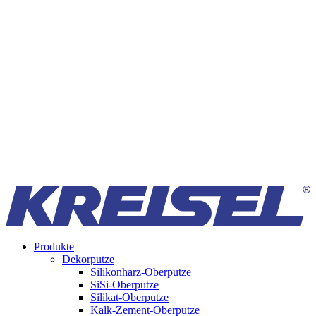
Produkte
Dekorputze
Silikonharz-Oberputze
SiSi-Oberputze
Silikat-Oberputze
Kalk-Zement-Oberputze