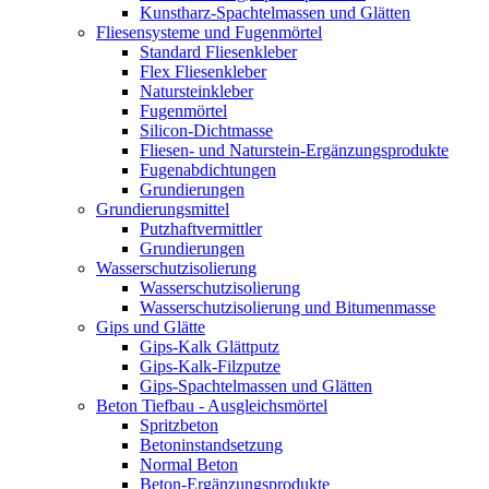
Kunstharz-Spachtelmassen und Glätten
Fliesensysteme und Fugenmörtel
Standard Fliesenkleber
Flex Fliesenkleber
Natursteinkleber
Fugenmörtel
Silicon-Dichtmasse
Fliesen- und Naturstein-Ergänzungsprodukte
Fugenabdichtungen
Grundierungen
Grundierungsmittel
Putzhaftvermittler
Grundierungen
Wasserschutzisolierung
Wasserschutzisolierung
Wasserschutzisolierung und Bitumenmasse
Gips und Glätte
Gips-Kalk Glättputz
Gips-Kalk-Filzputze
Gips-Spachtelmassen und Glätten
Beton Tiefbau - Ausgleichsmörtel
Spritzbeton
Betoninstandsetzung
Normal Beton
Beton-Ergänzungsprodukte