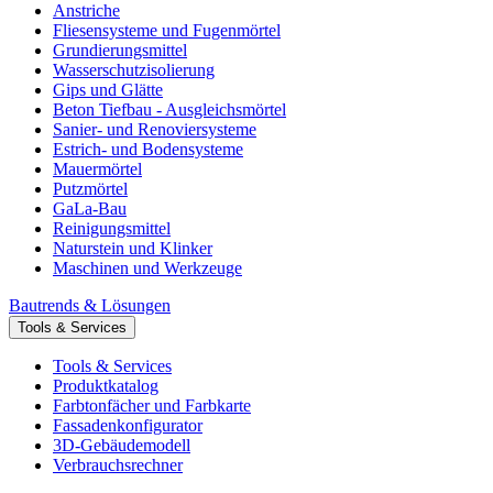
Anstriche
Fliesensysteme und Fugenmörtel
Grundierungsmittel
Wasserschutzisolierung
Gips und Glätte
Beton Tiefbau - Ausgleichsmörtel
Sanier- und Renoviersysteme
Estrich- und Bodensysteme
Mauermörtel
Putzmörtel
GaLa-Bau
Reinigungsmittel
Naturstein und Klinker
Maschinen und Werkzeuge
Bautrends & Lösungen
Tools & Services
Tools & Services
Produktkatalog
Farbtonfächer und Farbkarte
Fassadenkonfigurator
3D-Gebäudemodell
Verbrauchsrechner