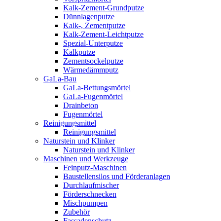
Kalk-Zement-Grundputze
Dünnlagenputze
Kalk-, Zementputze
Kalk-Zement-Leichtputze
Spezial-Unterputze
Kalkputze
Zementsockelputze
Wärmedämmputz
GaLa-Bau
GaLa-Bettungsmörtel
GaLa-Fugenmörtel
Drainbeton
Fugenmörtel
Reinigungsmittel
Reinigungsmittel
Naturstein und Klinker
Naturstein und Klinker
Maschinen und Werkzeuge
Feinputz-Maschinen
Baustellensilos und Förderanlagen
Durchlaufmischer
Förderschnecken
Mischpumpen
Zubehör
Fassadenschutz