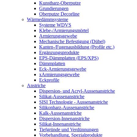
Kunstharz-Oberputze
Grundierungen
Oberputze Decorline
Wärmedämmsysteme
Systeme WDVS
Klebe-/Armierungsmörtel
Armierungsgewebe
Mechanische Befestigung (Dübel)
Kanten-/Fugenausbildung (Profile etc.)
Ergänzungsprodukte
EPS-Dämmplatten (EPS/XPS)
Dämmplatten
Eck-Armierungsgewebe
xArmierungsgewebe
Eckprofile
Anstriche
Dispersion- und Acryl-Aussenanstriche
Silikat-Aussenanstriche
SISI Technologie - Aussenanstriche
Silikonharz-Aussenanstriche
Kalk-Aussenanstriche
Dispersion-Innenanstriche
Silikat-Innenanstriche
Tiefgründe und Verdünnungen
Vorbehandlung, Spezialprodukte