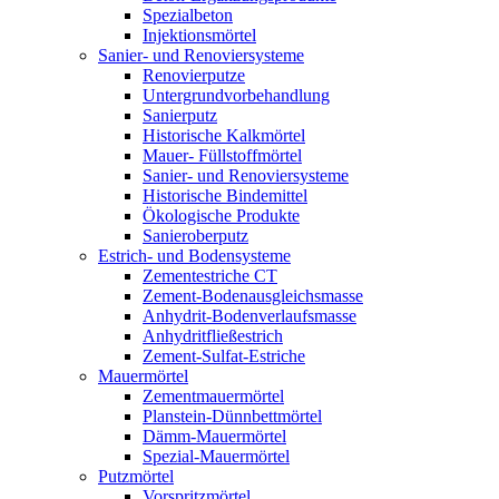
Spezialbeton
Injektionsmörtel
Sanier- und Renoviersysteme
Renovierputze
Untergrundvorbehandlung
Sanierputz
Historische Kalkmörtel
Mauer- Füllstoffmörtel
Sanier- und Renoviersysteme
Historische Bindemittel
Ökologische Produkte
Sanieroberputz
Estrich- und Bodensysteme
Zementestriche CT
Zement-Bodenausgleichsmasse
Anhydrit-Bodenverlaufsmasse
Anhydritfließestrich
Zement-Sulfat-Estriche
Mauermörtel
Zementmauermörtel
Planstein-Dünnbettmörtel
Dämm-Mauermörtel
Spezial-Mauermörtel
Putzmörtel
Vorspritzmörtel