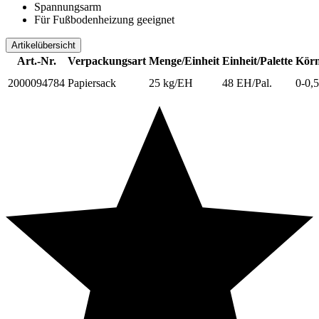
Spannungsarm
Für Fußbodenheizung geeignet
Artikelübersicht
Art.-Nr.
Verpackungsart
Menge/Einheit
Einheit/Palette
Körn
2000094784
Papiersack
25 kg/EH
48 EH/Pal.
0-0,