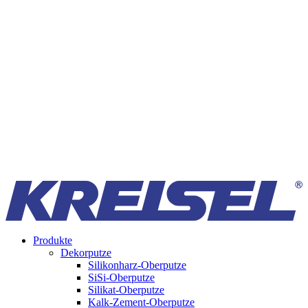
Produkte
Dekorputze
Silikonharz-Oberputze
SiSi-Oberputze
Silikat-Oberputze
Kalk-Zement-Oberputze