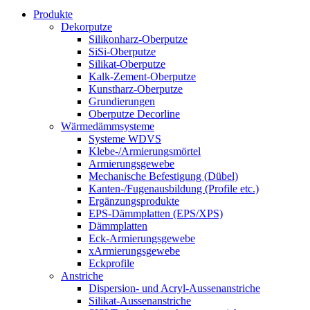
Produkte
Dekorputze
Silikonharz-Oberputze
SiSi-Oberputze
Silikat-Oberputze
Kalk-Zement-Oberputze
Kunstharz-Oberputze
Grundierungen
Oberputze Decorline
Wärmedämmsysteme
Systeme WDVS
Klebe-/Armierungsmörtel
Armierungsgewebe
Mechanische Befestigung (Dübel)
Kanten-/Fugenausbildung (Profile etc.)
Ergänzungsprodukte
EPS-Dämmplatten (EPS/XPS)
Dämmplatten
Eck-Armierungsgewebe
xArmierungsgewebe
Eckprofile
Anstriche
Dispersion- und Acryl-Aussenanstriche
Silikat-Aussenanstriche