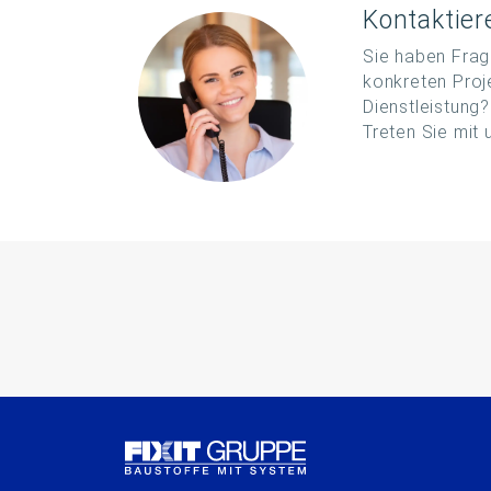
Kontaktier
Sie haben Frag
konkreten Proj
Dienstleistung
Treten Sie mit 