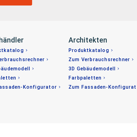
händler
Architekten
ktkatalog
Produktkatalog
erbrauchsrechner
Zum Verbrauchsrechner
bäudemodell
3D Gebäudemodell
letten
Farbpaletten
assaden-Konfigurator
Zum Fassaden-Konfigurat