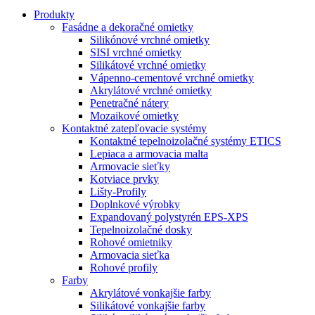
Produkty
Fasádne a dekoračné omietky
Silikónové vrchné omietky
SISI vrchné omietky
Silikátové vrchné omietky
Vápenno-cementové vrchné omietky
Akrylátové vrchné omietky
Penetračné nátery
Mozaikové omietky
Kontaktné zatepľovacie systémy
Kontaktné tepelnoizolačné systémy ETICS
Lepiaca a armovacia malta
Armovacie sieťky
Kotviace prvky
Lišty-Profily
Doplnkové výrobky
Expandovaný polystyrén EPS-XPS
Tepelnoizolačné dosky
Rohové omietniky
Armovacia sieťka
Rohové profily
Farby
Akrylátové vonkajšie farby
Silikátové vonkajšie farby