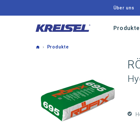
Über uns
Produkte
Home
Produkte
RÖ
Hy
H