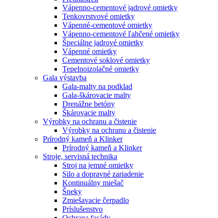
Vápenno-cementové jadrové omietky
Tenkovrstvové omietky
Vápenné-cementové omietky
Vápenno-cementové ľahčené omietky
Špeciálne jadrové omietky
Vápenné omietky
Cementové soklové omietky
Tepelnoizolačné omietky
Gala výstavba
Gala-malty na podklad
Gala-škárovacie malty
Drenážne betóny
Škárovacie malty
Výrobky na ochranu a čistenie
Výrobky na ochranu a čistenie
Prírodný kameň a Klinker
Prírodný kameň a Klinker
Stroje, servisná technika
Stroj na jemné omietky
Silo a dopravné zariadenie
Kontinuálny miešač
Šneky
Zmiešavacie čerpadlo
Príslušenstvo
Ochrana fasády