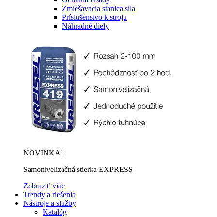
Zmiešavacia stanica sila
Príslušenstvo k stroju
Náhradné diely
NOVINKA!
Samonivelizačná stierka EXPRESS
Zobraziť viac
Trendy a riešenia
Nástroje a služby
Katalóg