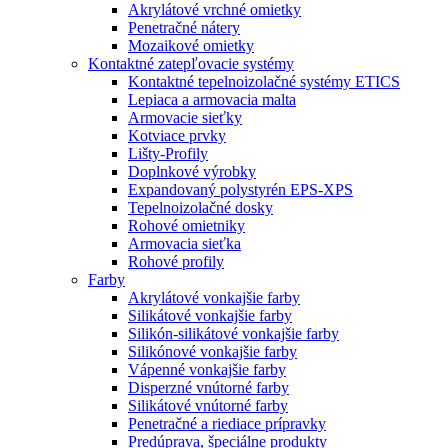
Akrylátové vrchné omietky
Penetračné nátery
Mozaikové omietky
Kontaktné zatepľovacie systémy
Kontaktné tepelnoizolačné systémy ETICS
Lepiaca a armovacia malta
Armovacie sieťky
Kotviace prvky
Lišty-Profily
Doplnkové výrobky
Expandovaný polystyrén EPS-XPS
Tepelnoizolačné dosky
Rohové omietniky
Armovacia sieťka
Rohové profily
Farby
Akrylátové vonkajšie farby
Silikátové vonkajšie farby
Silikón-silikátové vonkajšie farby
Silikónové vonkajšie farby
Vápenné vonkajšie farby
Disperzné vnútorné farby
Silikátové vnútorné farby
Penetračné a riediace prípravky
Predúprava, špeciálne produkty