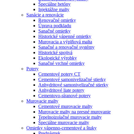
Špeciálne betóny
Injektážne malty
Sanácie a renovácie
Renovačné omietky
Úprava podkladu
Sanačné omietky
Historické vápenné omietky
Murovacia a výplňová malta
Sanačné a renovačné systémy
Historické spojivá
Ekologické výrobky
Sanačné vrchné omietky
Potery
Cementové potery CT
Cementové samonivelizačné stierky
Anhydritové samonivelizačné stierky
Anhydritové liate potery
Cementovo-síranové potery
Murovacie malty
Cementové murovacie malty
Murovacie malty na presné murovanie
Tepelnoizolačné murovacie malty
Špeciálne murovacie malty
Omietky vápenno-cementové a štuky
Prednástrek