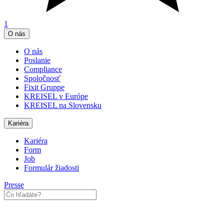
1
O nás
O nás
Poslanie
Compliance
Spoločnosť
Fixit Gruppe
KREISEL v Európe
KREISEL na Slovensku
Kariéra
Kariéra
Form
Job
Formulár žiadosti
Presse