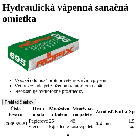
Hydraulická vápenná sanačná
omietka
Vysoká odolnosť proti poveternostným vplyvom
Vytvrdzovanie pri zníženom vnútornom napätí.
Neobsahuje hydrofóbne prostriedky
Prehľad článkov
Číslo
Druh
Množstvo
Množstvo
Zrnitosť/Farba
Spo
tovaru
obalu
v balení
na palete
Papierové
25
48
1,5
2000955881
0-4 mm
vrece
kg/balenie
kusov/paleta
kg/