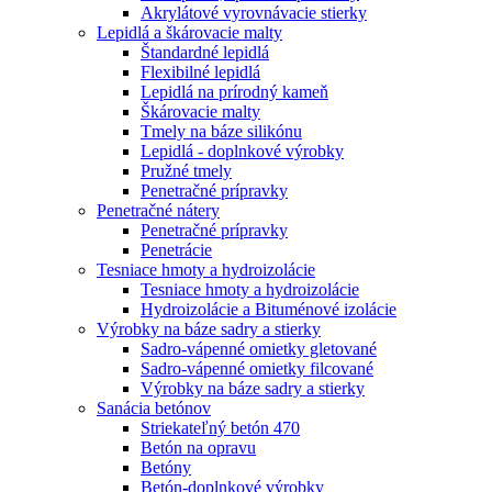
Akrylátové vyrovnávacie stierky
Lepidlá a škárovacie malty
Štandardné lepidlá
Flexibilné lepidlá
Lepidlá na prírodný kameň
Škárovacie malty
Tmely na báze silikónu
Lepidlá - doplnkové výrobky
Pružné tmely
Penetračné prípravky
Penetračné nátery
Penetračné prípravky
Penetrácie
Tesniace hmoty a hydroizolácie
Tesniace hmoty a hydroizolácie
Hydroizolácie a Bituménové izolácie
Výrobky na báze sadry a stierky
Sadro-vápenné omietky gletované
Sadro-vápenné omietky filcované
Výrobky na báze sadry a stierky
Sanácia betónov
Striekateľný betón 470
Betón na opravu
Betóny
Betón-doplnkové výrobky