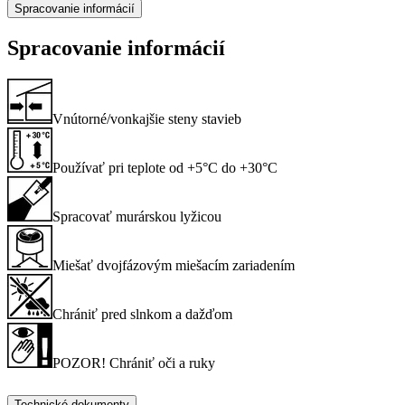
Spracovanie informácií
Spracovanie informácií
Vnútorné/vonkajšie steny stavieb
Používať pri teplote od +5°C do +30°C
Spracovať murárskou lyžicou
Miešať dvojfázovým miešacím zariadením
Chrániť pred slnkom a dažďom
POZOR! Chrániť oči a ruky
Technické dokumenty