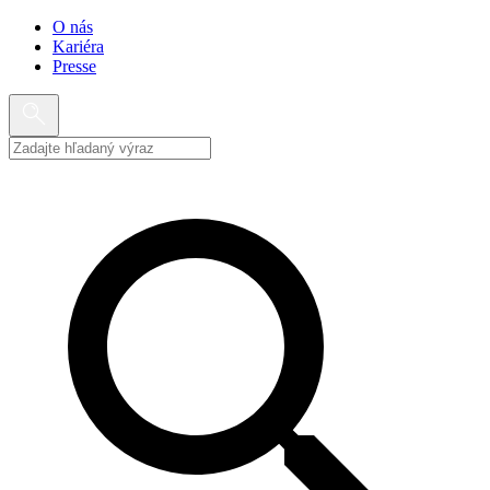
O nás
Kariéra
Presse