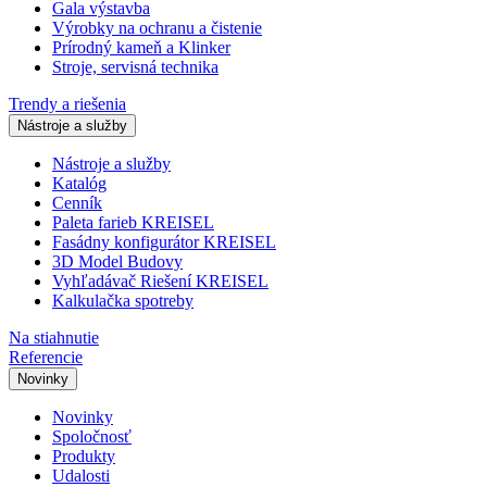
Gala výstavba
Výrobky na ochranu a čistenie
Prírodný kameň a Klinker
Stroje, servisná technika
Trendy a riešenia
Nástroje a služby
Nástroje a služby
Katalóg
Cenník
Paleta farieb KREISEL
Fasádny konfigurátor KREISEL
3D Model Budovy
Vyhľadávač Riešení KREISEL
Kalkulačka spotreby
Na stiahnutie
Referencie
Novinky
Novinky
Spoločnosť
Produkty
Udalosti