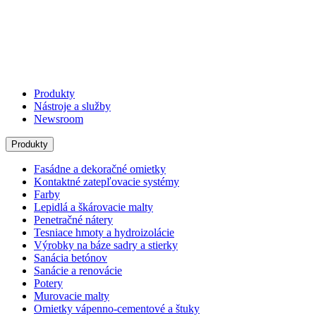
Produkty
Nástroje a služby
Newsroom
Produkty
Fasádne a dekoračné omietky
Kontaktné zatepľovacie systémy
Farby
Lepidlá a škárovacie malty
Penetračné nátery
Tesniace hmoty a hydroizolácie
Výrobky na báze sadry a stierky
Sanácia betónov
Sanácie a renovácie
Potery
Murovacie malty
Omietky vápenno-cementové a štuky