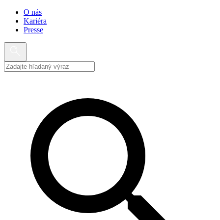
O nás
Kariéra
Presse