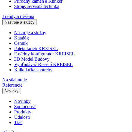
Prírodný kameň a Klinker
Stroje, servisná technika
Trendy a riešenia
Nástroje a služby
Nástroje a služby
Katalóg
Cenník
Paleta farieb KREISEL
Fasádny konfigurátor KREISEL
3D Model Budovy
Vyhľadávač Riešení KREISEL
Kalkulačka spotreby
Na stiahnutie
Referencie
Novinky
Novinky
Spoločnosť
Produkty
Udalosti
Tlač