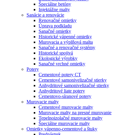
Špeciálne betóny
Injektážne malty
Sanácie a renovácie
Renovačné omietky
Úprava podkladu
Sanačné omietky
Historické vápenné omietky
Murovacia a výplňová malta
Sanačné a renovačné systémy
Historické spojivá
Ekologické výrobky
Sanačné vrchné omietky
Potery
Cementové potery CT
Cementové samonivelizačné stierky
Anhydritové samonivelizačné stierky
Anhydritové liate potery
Cementovo-síranové potery
Murovacie malty
Cementové murovacie malty
Murovacie malty na presné murovanie
Tepelnoizolačné murovacie malty
Špeciálne murovacie malty
Omietky vápenno-cementové a štuky
Prednástrek