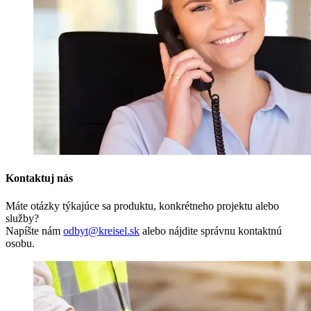
Kontaktuj nás
Máte otázky týkajúce sa produktu, konkrétneho projektu alebo
služby?
Napíšte nám
odbyt@kreisel.sk
alebo nájdite správnu kontaktnú
osobu.