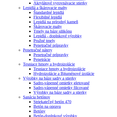
Akrylátové vyrovnávacie stierky
Lepidlá a škárovacie malty
Štandardné lepidlá
Flexibilné lepidlá
Lepidlá na prírodný kameň
Škárovacie malty
Tmely na báze silikónu
Lepidlá - doplnkové výrobky
Pružné tmely
Penetračné prípravky
Penetračné nátery
Penetračné prípravky
Penetrácie
Tesniace hmoty a hydroizolácie
Tesniace hmoty a hydroizolácie
Hydroizolácie a Bituménové izolácie
Výrobky na báze sadry a stierky
Sadro-vápenné omietky gletované
Sadro-vápenné omietky filcované
Výrobky na báze sadry a stierky
Sanácia betónov
Striekateľný betón 470
Betón na opravu
Betóny
Betón-doplnkové výrobky