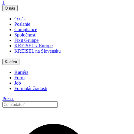
1
O nás
O nás
Poslanie
Compliance
Spoločnosť
Fixit Gruppe
KREISEL v Európe
KREISEL na Slovensku
Kariéra
Kariéra
Form
Job
Formulár žiadosti
Presse