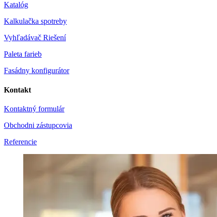
Katalóg
Kalkulačka spotreby
Vyhľadávač Riešení
Paleta farieb
Fasádny konfigurátor
Kontakt
Kontaktný formulár
Obchodni zástupcovia
Referencie