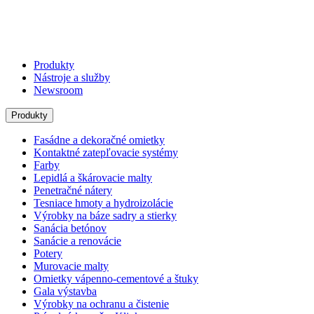
Produkty
Nástroje a služby
Newsroom
Produkty
Fasádne a dekoračné omietky
Kontaktné zatepľovacie systémy
Farby
Lepidlá a škárovacie malty
Penetračné nátery
Tesniace hmoty a hydroizolácie
Výrobky na báze sadry a stierky
Sanácia betónov
Sanácie a renovácie
Potery
Murovacie malty
Omietky vápenno-cementové a štuky
Gala výstavba
Výrobky na ochranu a čistenie