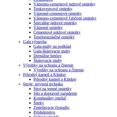
Vápenno-cementové jadrové omietky
Tenkovrstvové omietky
Vápenné-cementové omietky
Vápenno-cementové ľahčené omietky
Špeciálne jadrové omietky
Vápenné omietky
Cementové soklové omietky
Tepelnoizolačné omietky
Gala výstavba
Gala-malty na podklad
Gala-škárovacie malty
Drenážne betóny
Škárovacie malty
Výrobky na ochranu a čistenie
Výrobky na ochranu a čistenie
Prírodný kameň a Klinker
Prírodný kameň a Klinker
Stroje, servisná technika
Stroj na jemné omietky
Silo a dopravné zariadenie
Kontinuálny miešač
Šneky
Zmiešavacie čerpadlo
Príslušenstvo
Ochrana fasády