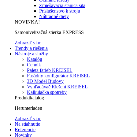
Zmiešavacia stanica sila
Príslušenstvo k stroju
Náhradné diely
NOVINKA!
Samonivelizačná stierka EXPRESS
Zobraziť viac
Trendy a riešenia
Nástroje a služby
Katalóg
Cenník
Paleta farieb KREISEL
Fasádny konfigurátor KREISEL
3D Model Budovy
Vyhľadávač Riešení KREISEL
Kalkulačka spotreby
Produktkatalog
Herunterladen
Zobraziť viac
Na stiahnutie
Referencie
Novinky