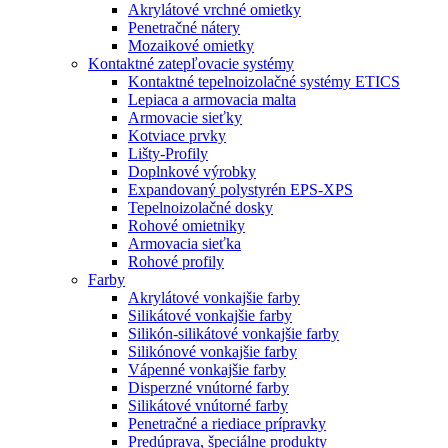
Akrylátové vrchné omietky
Penetračné nátery
Mozaikové omietky
Kontaktné zatepľovacie systémy
Kontaktné tepelnoizolačné systémy ETICS
Lepiaca a armovacia malta
Armovacie sieťky
Kotviace prvky
Lišty-Profily
Doplnkové výrobky
Expandovaný polystyrén EPS-XPS
Tepelnoizolačné dosky
Rohové omietniky
Armovacia sieťka
Rohové profily
Farby
Akrylátové vonkajšie farby
Silikátové vonkajšie farby
Silikón-silikátové vonkajšie farby
Silikónové vonkajšie farby
Vápenné vonkajšie farby
Disperzné vnútorné farby
Silikátové vnútorné farby
Penetračné a riediace prípravky
Predúprava, špeciálne produkty