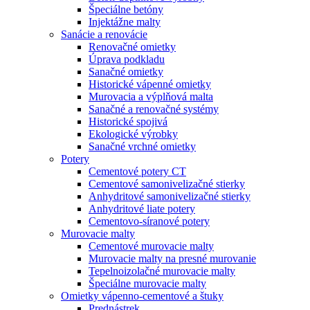
Špeciálne betóny
Injektážne malty
Sanácie a renovácie
Renovačné omietky
Úprava podkladu
Sanačné omietky
Historické vápenné omietky
Murovacia a výplňová malta
Sanačné a renovačné systémy
Historické spojivá
Ekologické výrobky
Sanačné vrchné omietky
Potery
Cementové potery CT
Cementové samonivelizačné stierky
Anhydritové samonivelizačné stierky
Anhydritové liate potery
Cementovo-síranové potery
Murovacie malty
Cementové murovacie malty
Murovacie malty na presné murovanie
Tepelnoizolačné murovacie malty
Špeciálne murovacie malty
Omietky vápenno-cementové a štuky
Prednástrek