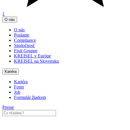
1
O nás
O nás
Poslanie
Compliance
Spoločnosť
Fixit Gruppe
KREISEL v Európe
KREISEL na Slovensku
Kariéra
Kariéra
Form
Job
Formulár žiadosti
Presse