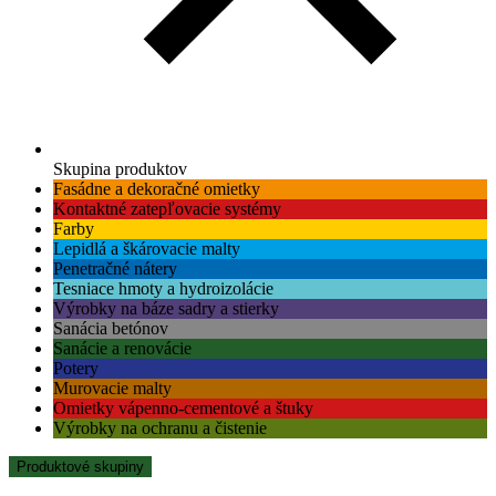
Skupina produktov
Fasádne a dekoračné omietky
Kontaktné zatepľovacie systémy
Farby
Lepidlá a škárovacie malty
Penetračné nátery
Tesniace hmoty a hydroizolácie
Výrobky na báze sadry a stierky
Sanácia betónov
Sanácie a renovácie
Potery
Murovacie malty
Omietky vápenno-cementové a štuky
Výrobky na ochranu a čistenie
Produktové skupiny