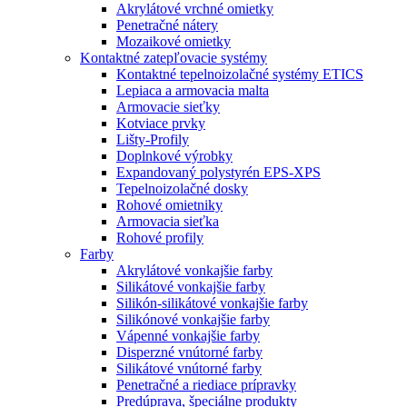
Akrylátové vrchné omietky
Penetračné nátery
Mozaikové omietky
Kontaktné zatepľovacie systémy
Kontaktné tepelnoizolačné systémy ETICS
Lepiaca a armovacia malta
Armovacie sieťky
Kotviace prvky
Lišty-Profily
Doplnkové výrobky
Expandovaný polystyrén EPS-XPS
Tepelnoizolačné dosky
Rohové omietniky
Armovacia sieťka
Rohové profily
Farby
Akrylátové vonkajšie farby
Silikátové vonkajšie farby
Silikón-silikátové vonkajšie farby
Silikónové vonkajšie farby
Vápenné vonkajšie farby
Disperzné vnútorné farby
Silikátové vnútorné farby
Penetračné a riediace prípravky
Predúprava, špeciálne produkty