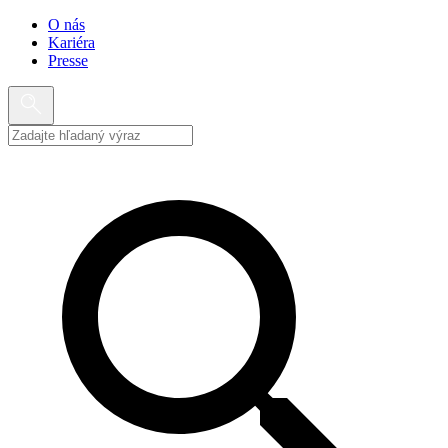
O nás
Kariéra
Presse