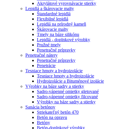
Akrylátové vyrovnávacie stierky
Lepidlá a škárovacie malty
Štandardné lepidlá
Flexibilné lepidlá
Lepidlá na prírodný kameň
Škárovacie malty
Tmely na báze silikónu
Lepidlá - doplnkové výrobky
Pružné tmely
Penetračné prípravky
Penetračné nátery
Penetračné prípravky
Penetrácie
Tesniace hmoty a hydroizolácie
Tesniace hmoty a hydroizolácie
Hydroizolácie a Bituménové izolácie
Výrobky na báze sadry a stierky
Sadro-vápenné omietky gletované
Sadro-vápenné omietky filcované
Výrobky na báze sadry a stierky
Sanácia betónov
Striekateľný betón 470
Betón na opravu
Betóny
Betón-doplnkové výrobky