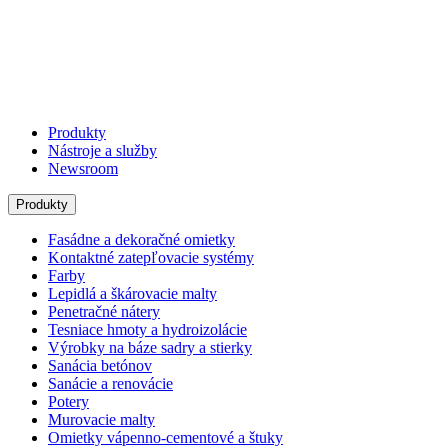
Produkty
Nástroje a služby
Newsroom
Produkty
Fasádne a dekoračné omietky
Kontaktné zatepľovacie systémy
Farby
Lepidlá a škárovacie malty
Penetračné nátery
Tesniace hmoty a hydroizolácie
Výrobky na báze sadry a stierky
Sanácia betónov
Sanácie a renovácie
Potery
Murovacie malty
Omietky vápenno-cementové a štuky