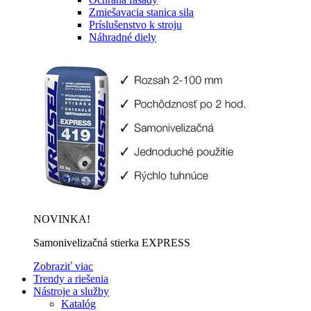
Zmiešavacia stanica sila
Príslušenstvo k stroju
Náhradné diely
NOVINKA!
Samonivelizačná stierka EXPRESS
Zobraziť viac
Trendy a riešenia
Nástroje a služby
Katalóg