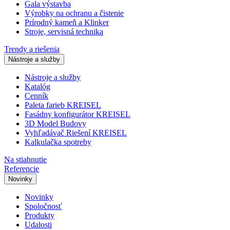
Gala výstavba
Výrobky na ochranu a čistenie
Prírodný kameň a Klinker
Stroje, servisná technika
Trendy a riešenia
Nástroje a služby
Nástroje a služby
Katalóg
Cenník
Paleta farieb KREISEL
Fasádny konfigurátor KREISEL
3D Model Budovy
Vyhľadávač Riešení KREISEL
Kalkulačka spotreby
Na stiahnutie
Referencie
Novinky
Novinky
Spoločnosť
Produkty
Udalosti