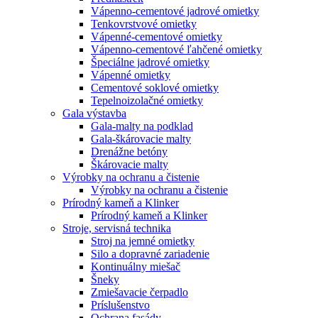
Vápenno-cementové jadrové omietky
Tenkovrstvové omietky
Vápenné-cementové omietky
Vápenno-cementové ľahčené omietky
Špeciálne jadrové omietky
Vápenné omietky
Cementové soklové omietky
Tepelnoizolačné omietky
Gala výstavba
Gala-malty na podklad
Gala-škárovacie malty
Drenážne betóny
Škárovacie malty
Výrobky na ochranu a čistenie
Výrobky na ochranu a čistenie
Prírodný kameň a Klinker
Prírodný kameň a Klinker
Stroje, servisná technika
Stroj na jemné omietky
Silo a dopravné zariadenie
Kontinuálny miešač
Šneky
Zmiešavacie čerpadlo
Príslušenstvo
Ochrana fasády