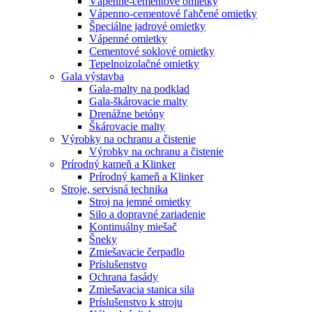
Vápenné-cementové omietky
Vápenno-cementové ľahčené omietky
Špeciálne jadrové omietky
Vápenné omietky
Cementové soklové omietky
Tepelnoizolačné omietky
Gala výstavba
Gala-malty na podklad
Gala-škárovacie malty
Drenážne betóny
Škárovacie malty
Výrobky na ochranu a čistenie
Výrobky na ochranu a čistenie
Prírodný kameň a Klinker
Prírodný kameň a Klinker
Stroje, servisná technika
Stroj na jemné omietky
Silo a dopravné zariadenie
Kontinuálny miešač
Šneky
Zmiešavacie čerpadlo
Príslušenstvo
Ochrana fasády
Zmiešavacia stanica sila
Príslušenstvo k stroju