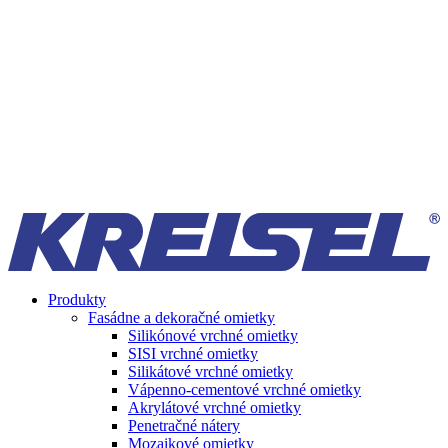
Produkty
Fasádne a dekoračné omietky
Silikónové vrchné omietky
SISI vrchné omietky
Silikátové vrchné omietky
Vápenno-cementové vrchné omietky
Akrylátové vrchné omietky
Penetračné nátery
Mozaikové omietky