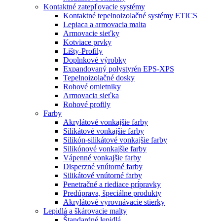
Kontaktné zatepľovacie systémy
Kontaktné tepelnoizolačné systémy ETICS
Lepiaca a armovacia malta
Armovacie sieťky
Kotviace prvky
Lišty-Profily
Doplnkové výrobky
Expandovaný polystyrén EPS-XPS
Tepelnoizolačné dosky
Rohové omietniky
Armovacia sieťka
Rohové profily
Farby
Akrylátové vonkajšie farby
Silikátové vonkajšie farby
Silikón-silikátové vonkajšie farby
Silikónové vonkajšie farby
Vápenné vonkajšie farby
Disperzné vnútorné farby
Silikátové vnútorné farby
Penetračné a riediace prípravky
Predúprava, špeciálne produkty
Akrylátové vyrovnávacie stierky
Lepidlá a škárovacie malty
Štandardné lepidlá