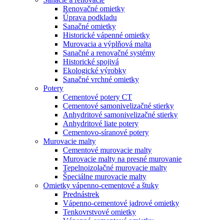
Renovačné omietky
Úprava podkladu
Sanačné omietky
Historické vápenné omietky
Murovacia a výplňová malta
Sanačné a renovačné systémy
Historické spojivá
Ekologické výrobky
Sanačné vrchné omietky
Potery
Cementové potery CT
Cementové samonivelizačné stierky
Anhydritové samonivelizačné stierky
Anhydritové liate potery
Cementovo-síranové potery
Murovacie malty
Cementové murovacie malty
Murovacie malty na presné murovanie
Tepelnoizolačné murovacie malty
Špeciálne murovacie malty
Omietky vápenno-cementové a štuky
Prednástrek
Vápenno-cementové jadrové omietky
Tenkovrstvové omietky