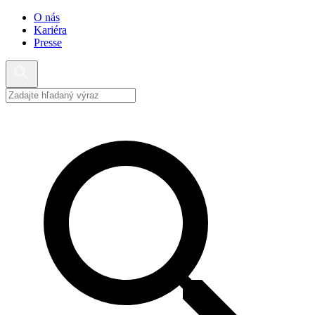
O nás
Kariéra
Presse