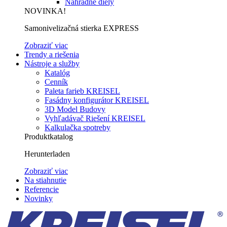
Náhradné diely
NOVINKA!
Samonivelizačná stierka EXPRESS
Zobraziť viac
Trendy a riešenia
Nástroje a služby
Katalóg
Cenník
Paleta farieb KREISEL
Fasádny konfigurátor KREISEL
3D Model Budovy
Vyhľadávač Riešení KREISEL
Kalkulačka spotreby
Produktkatalog
Herunterladen
Zobraziť viac
Na stiahnutie
Referencie
Novinky