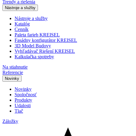
Trendy a riešenia
Nástroje a služby
Nástroje a služby
Katalóg
Cenník
Paleta farieb KREISEL
Fasádny konfigurátor KREISEL
3D Model Budovy
Vyhľadávač Riešení KREISEL
Kalkulačka spotreby
Na stiahnutie
Referencie
Novinky
Novinky
Spoločnosť
Produkty
Udalosti
Tlač
Záložky