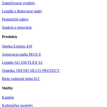
Zatepľovacie systémy
Lepidlá a škárovacie malty
Penetračné nátery
Sanácie a renovácie
Produkty
Stierka Express 419
Armovacia malta MAX 8
Lepidlo AG 650 FLEX S1
Omietka TREND SILCO PROTECT
Biela vnútorná farba 012
Služby
Katalóg
Kalkulačka spotreby