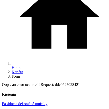
Home
Kariéra
Form
Oops, an error occurred! Request: ddc9527028421
Riešenia
Fasádne a dekoračné omietky