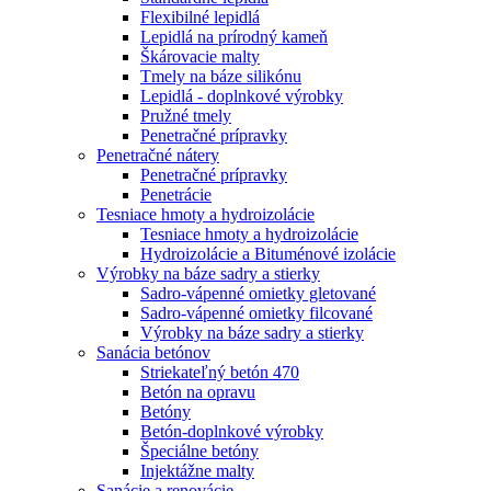
Flexibilné lepidlá
Lepidlá na prírodný kameň
Škárovacie malty
Tmely na báze silikónu
Lepidlá - doplnkové výrobky
Pružné tmely
Penetračné prípravky
Penetračné nátery
Penetračné prípravky
Penetrácie
Tesniace hmoty a hydroizolácie
Tesniace hmoty a hydroizolácie
Hydroizolácie a Bituménové izolácie
Výrobky na báze sadry a stierky
Sadro-vápenné omietky gletované
Sadro-vápenné omietky filcované
Výrobky na báze sadry a stierky
Sanácia betónov
Striekateľný betón 470
Betón na opravu
Betóny
Betón-doplnkové výrobky
Špeciálne betóny
Injektážne malty
Sanácie a renovácie