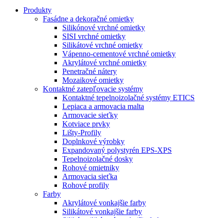
Produkty
Fasádne a dekoračné omietky
Silikónové vrchné omietky
SISI vrchné omietky
Silikátové vrchné omietky
Vápenno-cementové vrchné omietky
Akrylátové vrchné omietky
Penetračné nátery
Mozaikové omietky
Kontaktné zatepľovacie systémy
Kontaktné tepelnoizolačné systémy ETICS
Lepiaca a armovacia malta
Armovacie sieťky
Kotviace prvky
Lišty-Profily
Doplnkové výrobky
Expandovaný polystyrén EPS-XPS
Tepelnoizolačné dosky
Rohové omietniky
Armovacia sieťka
Rohové profily
Farby
Akrylátové vonkajšie farby
Silikátové vonkajšie farby