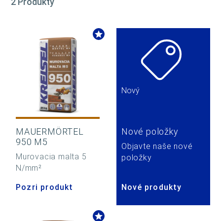
2 Produkty
Nový
MAUERMÖRTEL
Nové položky
950 M5
Objavte naše nové
Murovacia malta 5
položky
N/mm²
Pozri produkt
Nové produkty