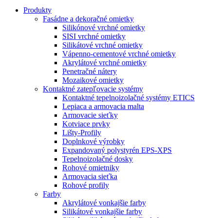
Produkty
Fasádne a dekoračné omietky
Silikónové vrchné omietky
SISI vrchné omietky
Silikátové vrchné omietky
Vápenno-cementové vrchné omietky
Akrylátové vrchné omietky
Penetračné nátery
Mozaikové omietky
Kontaktné zatepľovacie systémy
Kontaktné tepelnoizolačné systémy ETICS
Lepiaca a armovacia malta
Armovacie sieťky
Kotviace prvky
Lišty-Profily
Doplnkové výrobky
Expandovaný polystyrén EPS-XPS
Tepelnoizolačné dosky
Rohové omietniky
Armovacia sieťka
Rohové profily
Farby
Akrylátové vonkajšie farby
Silikátové vonkajšie farby