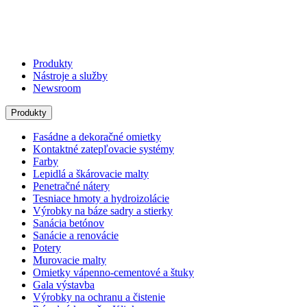
Produkty
Nástroje a služby
Newsroom
Produkty
Fasádne a dekoračné omietky
Kontaktné zatepľovacie systémy
Farby
Lepidlá a škárovacie malty
Penetračné nátery
Tesniace hmoty a hydroizolácie
Výrobky na báze sadry a stierky
Sanácia betónov
Sanácie a renovácie
Potery
Murovacie malty
Omietky vápenno-cementové a štuky
Gala výstavba
Výrobky na ochranu a čistenie