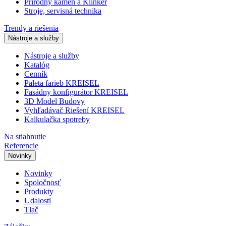
Prírodný kameň a Klinker
Stroje, servisná technika
Trendy a riešenia
Nástroje a služby
Nástroje a služby
Katalóg
Cenník
Paleta farieb KREISEL
Fasádny konfigurátor KREISEL
3D Model Budovy
Vyhľadávač Riešení KREISEL
Kalkulačka spotreby
Na stiahnutie
Referencie
Novinky
Novinky
Spoločnosť
Produkty
Udalosti
Tlač