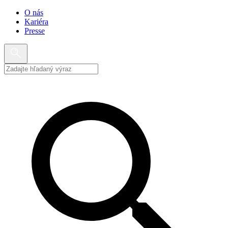
O nás
Kariéra
Presse