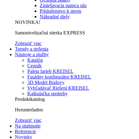
Zmiešavacia stanica sila
Príslušenstvo k stroju
Náhradné diely
NOVINKA!
Samonivelizačná stierka EXPRESS
Zobraziť viac
Trendy a riešenia
Nástroje a služby
Katalóg
Cenník
Paleta farieb KREISEL
Fasádny konfigurátor KREISEL
3D Model Budovy
Vyhľadávač Riešení KREISEL
Kalkulačka spotreby
Produktkatalog
Herunterladen
Zobraziť viac
Na stiahnutie
Referencie
Novinky