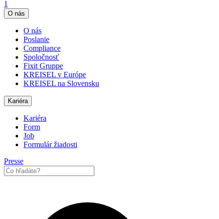
1
O nás
O nás
Poslanie
Compliance
Spoločnosť
Fixit Gruppe
KREISEL v Európe
KREISEL na Slovensku
Kariéra
Kariéra
Form
Job
Formulár žiadosti
Presse