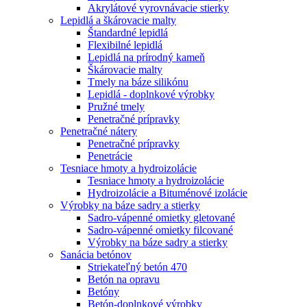
Akrylátové vyrovnávacie stierky
Lepidlá a škárovacie malty
Štandardné lepidlá
Flexibilné lepidlá
Lepidlá na prírodný kameň
Škárovacie malty
Tmely na báze silikónu
Lepidlá - doplnkové výrobky
Pružné tmely
Penetračné prípravky
Penetračné nátery
Penetračné prípravky
Penetrácie
Tesniace hmoty a hydroizolácie
Tesniace hmoty a hydroizolácie
Hydroizolácie a Bituménové izolácie
Výrobky na báze sadry a stierky
Sadro-vápenné omietky gletované
Sadro-vápenné omietky filcované
Výrobky na báze sadry a stierky
Sanácia betónov
Striekateľný betón 470
Betón na opravu
Betóny
Betón-doplnkové výrobky