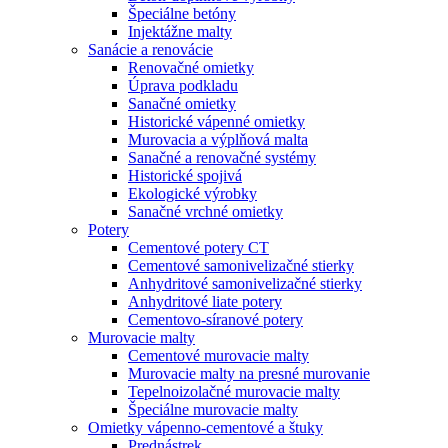
Špeciálne betóny
Injektážne malty
Sanácie a renovácie
Renovačné omietky
Úprava podkladu
Sanačné omietky
Historické vápenné omietky
Murovacia a výplňová malta
Sanačné a renovačné systémy
Historické spojivá
Ekologické výrobky
Sanačné vrchné omietky
Potery
Cementové potery CT
Cementové samonivelizačné stierky
Anhydritové samonivelizačné stierky
Anhydritové liate potery
Cementovo-síranové potery
Murovacie malty
Cementové murovacie malty
Murovacie malty na presné murovanie
Tepelnoizolačné murovacie malty
Špeciálne murovacie malty
Omietky vápenno-cementové a štuky
Prednástrek