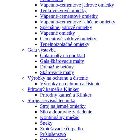
Vápenno-cementové jadrové omietky
Tenkovrstvové omietky
Vápenné-cementové omietky
Vápenno-cementové ľahčené omietky
Špeciálne jadrové omietky
Vápenné omietky
Cementové soklové omietky
Tepelnoizolačné omietky
Gala výstavba
Gala-malty na podklad
Gala-škárovacie malty
Drenážne betóny
Škárovacie malty
Výrobky na ochranu a čistenie
Výrobky na ochranu a čistenie
Prírodný kameň a Klinker
Prírodný kameň a Klinker
Stroje, servisná technika
Stroj na jemné omietky
Silo a dopravné zariadenie
Kontinuálny miešač
Šneky
Zmiešavacie čerpadlo
Príslušenstvo
Ochrana fasády