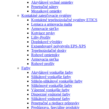
Akrylátové vrchné omietky
Penetračné nátery
Mozaikové omietky
Kontaktné zatepľovacie systémy
Kontaktné tepelnoizolačné systémy ETICS
Lepiaca a armovacia malta
Armovacie sieťky
Kotviace prvky
Lišty-Profily
Doplnkové výrobky
Expandovaný polystyrén EPS-XPS
Tepelnoizolačné dosky
Rohové omietniky
Armovacia sieťka
Rohové profily
Farby
Akrylátové vonkajšie farby
Silikátové vonkajšie farby
Silikón-silikátové vonkajšie farby
Silikónové vonkajšie farby
Vápenné vonkajšie farby
Disperzné vnútorné farby
Silikátové vnútorné farby
Penetračné a riediace prípravky
Predúprava, špeciálne produkty