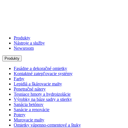
Produkty
Nástroje a služby
Newsroom
Produkty
Fasádne a dekoračné omietky
Kontaktné zatepľovacie systémy
Farby
Lepidlá a škárovacie malty
Penetračné nátery
Tesniace hmoty a hydroizolácie
Výrobky na báze sadry a stierky
Sanácia betónov
Sanácie a renovácie
Potery
Murovacie malty
Omietky vápenno-cementové a štuky