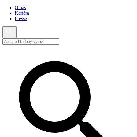
O nás
Kariéra
Presse