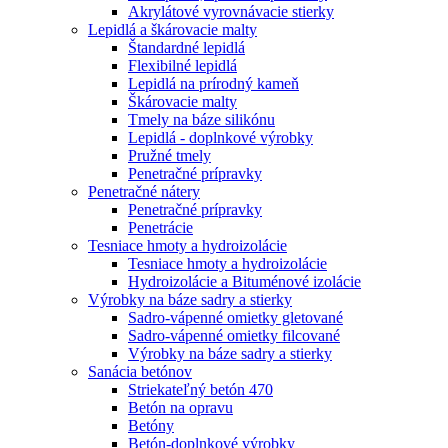
Akrylátové vyrovnávacie stierky
Lepidlá a škárovacie malty
Štandardné lepidlá
Flexibilné lepidlá
Lepidlá na prírodný kameň
Škárovacie malty
Tmely na báze silikónu
Lepidlá - doplnkové výrobky
Pružné tmely
Penetračné prípravky
Penetračné nátery
Penetračné prípravky
Penetrácie
Tesniace hmoty a hydroizolácie
Tesniace hmoty a hydroizolácie
Hydroizolácie a Bituménové izolácie
Výrobky na báze sadry a stierky
Sadro-vápenné omietky gletované
Sadro-vápenné omietky filcované
Výrobky na báze sadry a stierky
Sanácia betónov
Striekateľný betón 470
Betón na opravu
Betóny
Betón-doplnkové výrobky