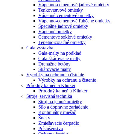
Vápenno-cementové jadrové omietky
Tenkovrstvové omietky
Vápenné-cementové omietky
Vápenno-cementové ľahčené omietky
Špeciálne jadrové omietky
Vápenné omietky
Cementové soklové omietky
Tepelnoizolačné omietky
Gala výstavba
Gala-malty na podklad
Gala-škárovacie malty
Drenážne betóny
Škárovacie malty
Výrobky na ochranu a čistenie
Výrobky na ochranu a čistenie
Prírodný kameň a Klinker
Prírodný kameň a Klinker
Stroje, servisná technika
Stroj na jemné omietky
Silo a dopravné zariadenie
Kontinuálny miešač
Šneky
Zmiešavacie čerpadlo
Príslušenstvo
Ochrana fasády