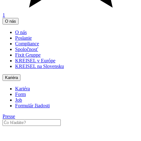
1
O nás
O nás
Poslanie
Compliance
Spoločnosť
Fixit Gruppe
KREISEL v Európe
KREISEL na Slovensku
Kariéra
Kariéra
Form
Job
Formulár žiadosti
Presse