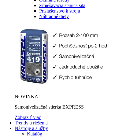
Zmiešavacia stanica sila
Príslušenstvo k stroju
Náhradné diely
NOVINKA!
Samonivelizačná stierka EXPRESS
Zobraziť viac
Trendy a riešenia
Nástroje a služby
Katalóg