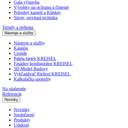
Gala výstavba
Výrobky na ochranu a čistenie
Prírodný kameň a Klinker
Stroje, servisná technika
Trendy a riešenia
Nástroje a služby
Nástroje a služby
Katalóg
Cenník
Paleta farieb KREISEL
Fasádny konfigurátor KREISEL
3D Model Budovy
Vyhľadávač Riešení KREISEL
Kalkulačka spotreby
Na stiahnutie
Referencie
Novinky
Novinky
Spoločnosť
Produkty
Udalosti