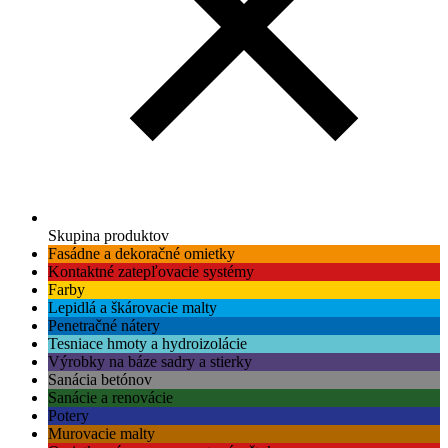
Skupina produktov
Fasádne a dekoračné omietky
Kontaktné zatepľovacie systémy
Farby
Lepidlá a škárovacie malty
Penetračné nátery
Tesniace hmoty a hydroizolácie
Výrobky na báze sadry a stierky
Sanácia betónov
Sanácie a renovácie
Potery
Murovacie malty