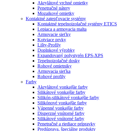
Akrylátové vrchné omietky
Penetračné nátery
Mozaikové omietky
Kontaktné zatepľovacie systémy
Kontaktné tepelnoizolačné systémy ETICS
Lepiaca a armovacia malta
Armovacie sieťky
Kotviace prvky
Lišty-Profily
Doplnkové výrobky
Expandovaný polystyrén EPS-XPS
Tepelnoizolačné dosky
Rohové omietniky
Armovacia sieťka
Rohové profily
Farby
Akrylátové vonkajšie farby
Silikátové vonkajšie farby
Silikón-silikátové vonkajšie farby
Silikónové vonkajšie farby
Vápenné vonkajšie farby
Disperzné vnútorné farby
Silikátové vnútorné farby
Penetračné a riediace prípravky
Predúprava, špeciálne produkty