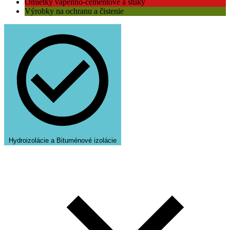
Omietky vápenno-cementové a štuky
Výrobky na ochranu a čistenie
Hydroizolácie a Bituménové izolácie