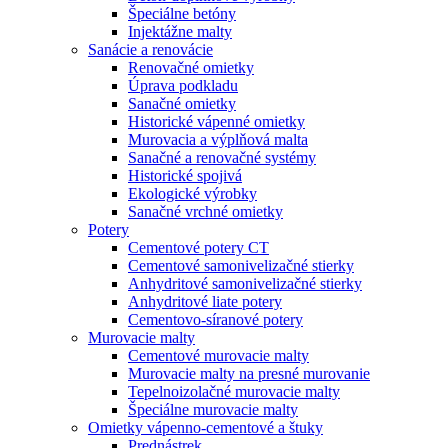
Špeciálne betóny
Injektážne malty
Sanácie a renovácie
Renovačné omietky
Úprava podkladu
Sanačné omietky
Historické vápenné omietky
Murovacia a výplňová malta
Sanačné a renovačné systémy
Historické spojivá
Ekologické výrobky
Sanačné vrchné omietky
Potery
Cementové potery CT
Cementové samonivelizačné stierky
Anhydritové samonivelizačné stierky
Anhydritové liate potery
Cementovo-síranové potery
Murovacie malty
Cementové murovacie malty
Murovacie malty na presné murovanie
Tepelnoizolačné murovacie malty
Špeciálne murovacie malty
Omietky vápenno-cementové a štuky
Prednástrek