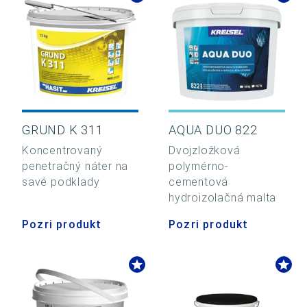
GRUND K 311
AQUA DUO 822
Koncentrovaný
Dvojzložková
penetračný náter na
polymérno-
savé podklady
cementová
hydroizolačná malta
Pozri produkt
Pozri produkt