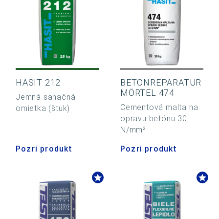
HASIT 212
BETONREPARATUR
MÖRTEL 474
Jemná sanačná
Cementová malta na
omietka (štuk)
opravu betónu 30
N/mm²
Pozri produkt
Pozri produkt