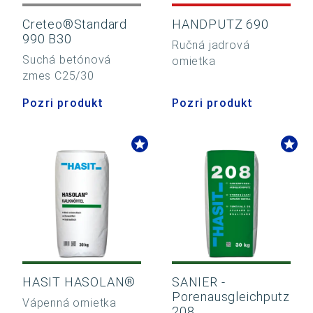
Creteo®Standard
HANDPUTZ 690
990 B30
Ručná jadrová
Suchá betónová
omietka
zmes C25/30
Pozri produkt
Pozri produkt
HASIT HASOLAN®
SANIER -
Porenausgleichputz
Vápenná omietka
208