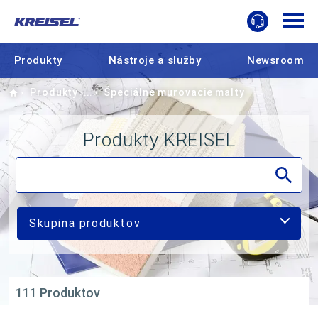
Produkty
Nástroje a služby
Newsroom
Home
Produkty
Špeciálne murovacie malty
Produkty KREISEL
Skupina produktov
111 Produktov