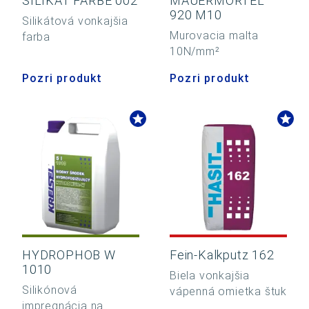
SILIKAT FARBE 002
MAUERMÖRTEL
920 M10
Silikátová vonkajšia
Murovacia malta
farba
10N/mm²
Pozri produkt
Pozri produkt
HYDROPHOB W
Fein-Kalkputz 162
1010
Biela vonkajšia
Silikónová
vápenná omietka štuk
impregnácia na