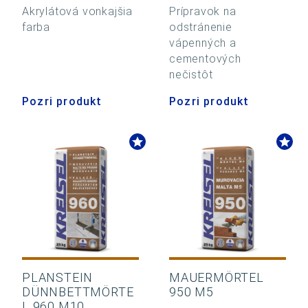
Akrylátová vonkajšia
Prípravok na
farba
odstránenie
vápenných a
cementových
nečistôt
Pozri produkt
Pozri produkt
PLANSTEIN
MAUERMÖRTEL
DÜNNBETTMÖRTE
950 M5
L 960 M10