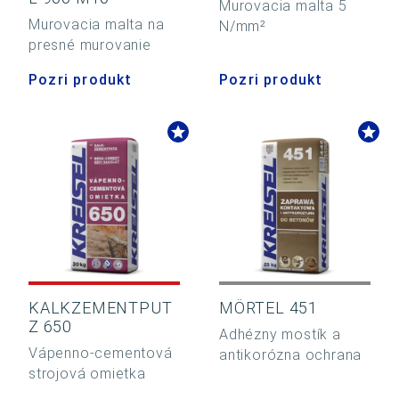
Murovacia malta 5
Murovacia malta na
N/mm²
presné murovanie
Pozri produkt
Pozri produkt
KALKZEMENTPUT
MÖRTEL 451
Z 650
Adhézny mostík a
Vápenno-cementová
antikorózna ochrana
strojová omietka