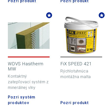
Pozri produkt
Pozri produkt
WDVS Hasitherm
FiX SPEED 421
MW
Rýchlotuhnúca
Kontaktný
montážna malta
zatepľovací systém z
minerálnej vlny
Pozri systém
produktov
Pozri produkt