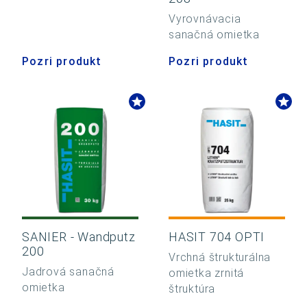
Vyrovnávacia
sanačná omietka
Pozri produkt
Pozri produkt
SANIER - Wandputz
HASIT 704 OPTI
200
Vrchná štrukturálna
Jadrová sanačná
omietka zrnitá
omietka
štruktúra