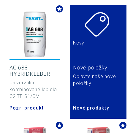
Nový
AG 688
Nové položky
HYBRIDKLEBER
Objavte naše nové
Univerzálne
položky
kombinované lepidlo
C2 TE S1/CM
Pozri produkt
Nové produkty