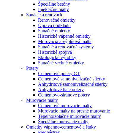
Špeciálne betóny
Injektážne malty
Sanácie a renovácie
Renovačné omietky
Úprava podkladu
Sanačné omietky
Historické vápenné omietky
Murovacia a výplňová malta
Sanačné a renovačné systémy
Historické spojivá
Ekologické výrobky
Sanačné vrchné omietky
Potery
Cementové potery CT
Cementové samonivelizačné stierky
Anhydritové samonivelizačné stierky
Anhydritové liate potery
Cementovo-síranové potery
Murovacie malty
Cementové murovacie malty
Murovacie malty na presné murovanie
Tepelnoizolačné murovacie malty
Špeciálne murovacie malty
Omietky vápenno-cementové a štuky
Prednástrek