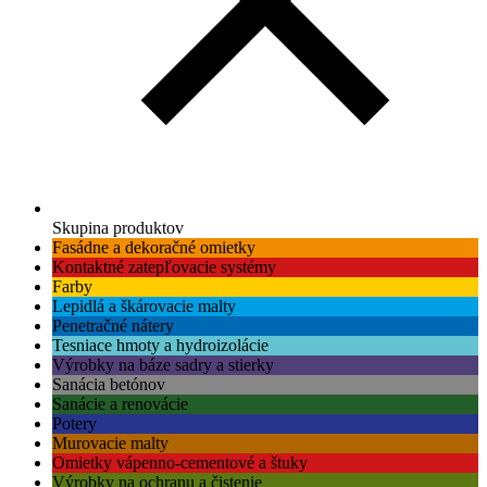
Skupina produktov
Fasádne a dekoračné omietky
Kontaktné zatepľovacie systémy
Farby
Lepidlá a škárovacie malty
Penetračné nátery
Tesniace hmoty a hydroizolácie
Výrobky na báze sadry a stierky
Sanácia betónov
Sanácie a renovácie
Potery
Murovacie malty
Omietky vápenno-cementové a štuky
Výrobky na ochranu a čistenie