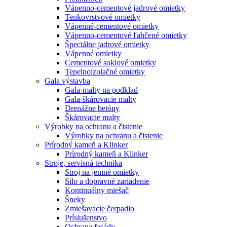
Vápenno-cementové jadrové omietky
Tenkovrstvové omietky
Vápenné-cementové omietky
Vápenno-cementové ľahčené omietky
Špeciálne jadrové omietky
Vápenné omietky
Cementové soklové omietky
Tepelnoizolačné omietky
Gala výstavba
Gala-malty na podklad
Gala-škárovacie malty
Drenážne betóny
Škárovacie malty
Výrobky na ochranu a čistenie
Výrobky na ochranu a čistenie
Prírodný kameň a Klinker
Prírodný kameň a Klinker
Stroje, servisná technika
Stroj na jemné omietky
Silo a dopravné zariadenie
Kontinuálny miešač
Šneky
Zmiešavacie čerpadlo
Príslušenstvo
Ochrana fasády