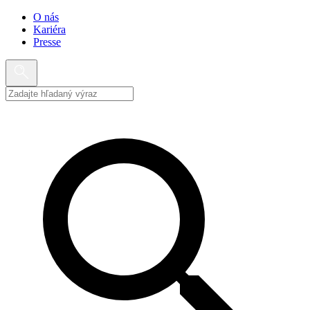
O nás
Kariéra
Presse