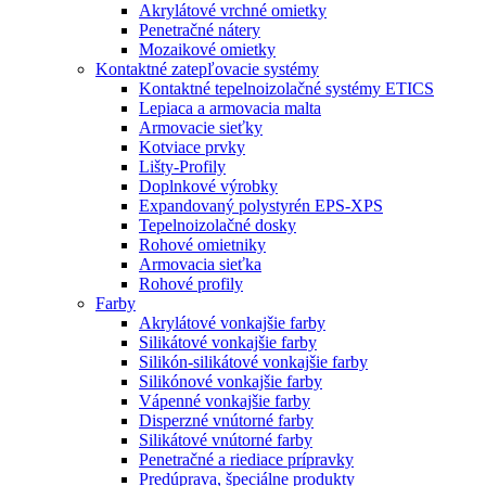
Akrylátové vrchné omietky
Penetračné nátery
Mozaikové omietky
Kontaktné zatepľovacie systémy
Kontaktné tepelnoizolačné systémy ETICS
Lepiaca a armovacia malta
Armovacie sieťky
Kotviace prvky
Lišty-Profily
Doplnkové výrobky
Expandovaný polystyrén EPS-XPS
Tepelnoizolačné dosky
Rohové omietniky
Armovacia sieťka
Rohové profily
Farby
Akrylátové vonkajšie farby
Silikátové vonkajšie farby
Silikón-silikátové vonkajšie farby
Silikónové vonkajšie farby
Vápenné vonkajšie farby
Disperzné vnútorné farby
Silikátové vnútorné farby
Penetračné a riediace prípravky
Predúprava, špeciálne produkty