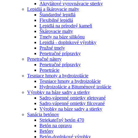
Akrylátové vyrovnávacie stierky
Lepidlá a škárovacie malty
Štandardné lepidlá
Flexibilné lepidlá
Lepidlá na prírodný kameň
Škárovacie malty
Tmely na báze silikónu
Lepidlá - doplnkové výrobky
Pružné tmely
Penetračné prípravky
Penetračné nátery
Penetračné prípravky
Penetrácie
Tesniace hmoty a hydroizolácie
Tesniace hmoty a hydroizolácie
Hydroizolácie a Bituménové izolácie
Výrobky na báze sadry a stierky
Sadro-vápenné omietky gletované
Sadro-vápenné omietky filcované
Výrobky na báze sadry a stierky
Sanácia betónov
Striekateľný betón 470
Betón na opravu
Betóny
Betón-doplnkové výrobky