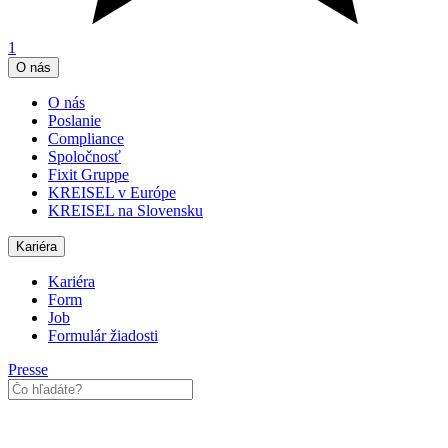
1
O nás
O nás
Poslanie
Compliance
Spoločnosť
Fixit Gruppe
KREISEL v Európe
KREISEL na Slovensku
Kariéra
Kariéra
Form
Job
Formulár žiadosti
Presse