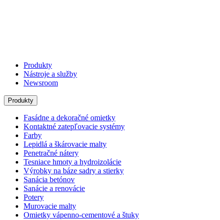
Produkty
Nástroje a služby
Newsroom
Produkty
Fasádne a dekoračné omietky
Kontaktné zatepľovacie systémy
Farby
Lepidlá a škárovacie malty
Penetračné nátery
Tesniace hmoty a hydroizolácie
Výrobky na báze sadry a stierky
Sanácia betónov
Sanácie a renovácie
Potery
Murovacie malty
Omietky vápenno-cementové a štuky