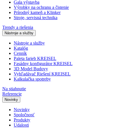
Gala výstavba
Výrobky na ochranu a čistenie
Prírodný kameň a Klinker
Stroje, servisná technika
Trendy a riešenia
Nástroje a služby
Nástroje a služby
Katalóg
Cenník
Paleta farieb KREISEL
Fasádny konfigurátor KREISEL
3D Model Budovy
Vyhľadávač Riešení KREISEL
Kalkulačka spotreby
Na stiahnutie
Referencie
Novinky
Novinky
Spoločnosť
Produkty
Udalosti