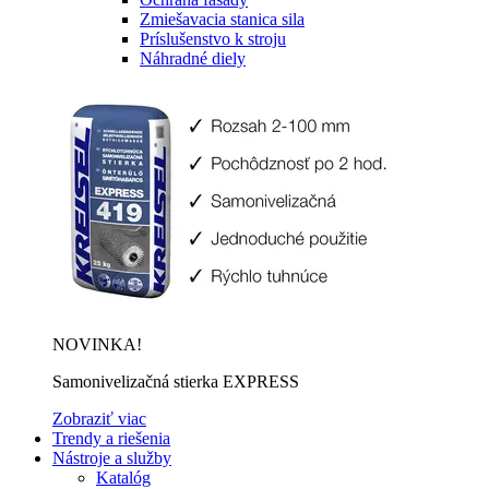
Zmiešavacia stanica sila
Príslušenstvo k stroju
Náhradné diely
NOVINKA!
Samonivelizačná stierka EXPRESS
Zobraziť viac
Trendy a riešenia
Nástroje a služby
Katalóg