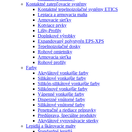
Kontaktné zatepľovacie systémy
Kontaktné tepelnoizolačné systémy ETICS
Lepiaca a armovacia malta
Armovacie sieťky
Kotviace prvky
Lišty-Profily
Doplnkové výrobky
Expandovaný polystyrén EPS-XPS
Tepelnoizolačné dosky
Rohové omietniky
Armovacia sieťka
Rohové profily
Farby
Akrylátové vonkajšie farby
Silikátové vonkajšie farby
Silikón-silikátové vonkajšie farby
Silikónové vonkajšie farby
Vápenné vonkajšie farby
Disperzné vnútorné farby
Silikátové vnútorné farby
Penetračné a riediace prípravky
Predúprava, špeciálne produkty
Akrylátové vyrovnávacie stierky
Lepidlá a škárovacie malty
Štandardné lepidlá