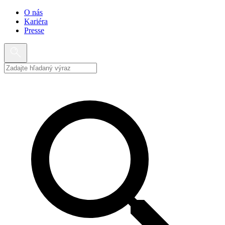
O nás
Kariéra
Presse