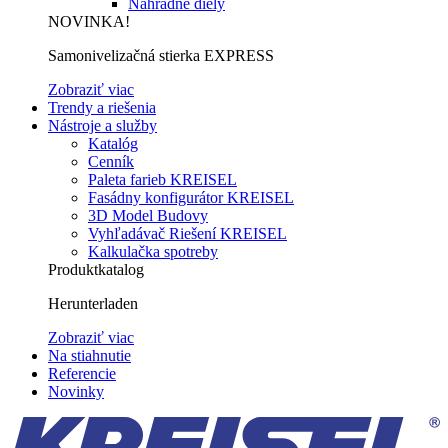
Náhradné diely
NOVINKA!
Samonivelizačná stierka EXPRESS
Zobraziť viac
Trendy a riešenia
Nástroje a služby
Katalóg
Cenník
Paleta farieb KREISEL
Fasádny konfigurátor KREISEL
3D Model Budovy
Vyhľadávač Riešení KREISEL
Kalkulačka spotreby
Produktkatalog
Herunterladen
Zobraziť viac
Na stiahnutie
Referencie
Novinky