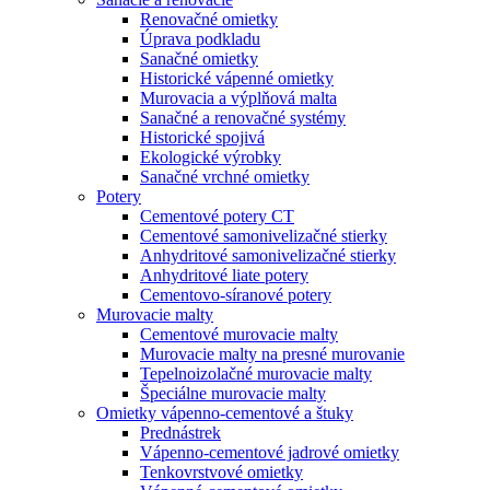
Renovačné omietky
Úprava podkladu
Sanačné omietky
Historické vápenné omietky
Murovacia a výplňová malta
Sanačné a renovačné systémy
Historické spojivá
Ekologické výrobky
Sanačné vrchné omietky
Potery
Cementové potery CT
Cementové samonivelizačné stierky
Anhydritové samonivelizačné stierky
Anhydritové liate potery
Cementovo-síranové potery
Murovacie malty
Cementové murovacie malty
Murovacie malty na presné murovanie
Tepelnoizolačné murovacie malty
Špeciálne murovacie malty
Omietky vápenno-cementové a štuky
Prednástrek
Vápenno-cementové jadrové omietky
Tenkovrstvové omietky