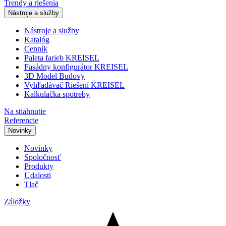
Trendy a riešenia
Nástroje a služby
Nástroje a služby
Katalóg
Cenník
Paleta farieb KREISEL
Fasádny konfigurátor KREISEL
3D Model Budovy
Vyhľadávač Riešení KREISEL
Kalkulačka spotreby
Na stiahnutie
Referencie
Novinky
Novinky
Spoločnosť
Produkty
Udalosti
Tlač
Záložky