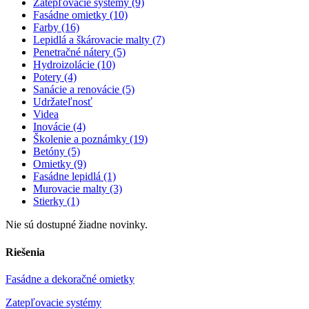
Zatepľovacie systémy (9)
Fasádne omietky (10)
Farby (16)
Lepidlá a škárovacie malty (7)
Penetračné nátery (5)
Hydroizolácie (10)
Potery (4)
Sanácie a renovácie (5)
Udržateľnosť
Videa
Inovácie (4)
Školenie a poznámky (19)
Betóny (5)
Omietky (9)
Fasádne lepidlá (1)
Murovacie malty (3)
Stierky (1)
Nie sú dostupné žiadne novinky.
Riešenia
Fasádne a dekoračné omietky
Zatepľovacie systémy