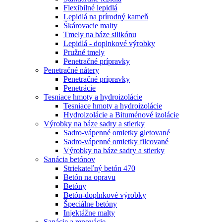
Flexibilné lepidlá
Lepidlá na prírodný kameň
Škárovacie malty
Tmely na báze silikónu
Lepidlá - doplnkové výrobky
Pružné tmely
Penetračné prípravky
Penetračné nátery
Penetračné prípravky
Penetrácie
Tesniace hmoty a hydroizolácie
Tesniace hmoty a hydroizolácie
Hydroizolácie a Bituménové izolácie
Výrobky na báze sadry a stierky
Sadro-vápenné omietky gletované
Sadro-vápenné omietky filcované
Výrobky na báze sadry a stierky
Sanácia betónov
Striekateľný betón 470
Betón na opravu
Betóny
Betón-doplnkové výrobky
Špeciálne betóny
Injektážne malty
Sanácie a renovácie