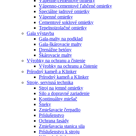
Vápenné-cementové omietky
Vápenno-cementové ľahčené omietky
Špeciálne jadrové omietky
Vápenné omietky
Cementové soklové omietky
Tepelnoizolačné omietky
Gala výstavba
Gala-malty na podklad
Gala-škárovacie malty
Drenážne betóny
Škárovacie malty
Výrobky na ochranu a čistenie
Výrobky na ochranu a čistenie
Prírodný kameň a Klinker
Prírodný kameň a Klinker
Stroje, servisná technika
Stroj na jemné omietky
Silo a dopravné zariadenie
Kontinuálny miešač
Šneky
Zmiešavacie čerpadlo
Príslušenstvo
Ochrana fasády
Zmiešavacia stanica sila
Príslušenstvo k stroju