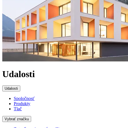
Udalosti
Udalosti
Spoločnosť
Produkty
Tlač
Vybrať značku