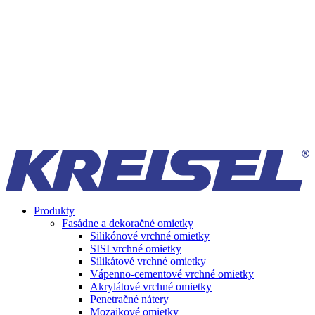
Produkty
Fasádne a dekoračné omietky
Silikónové vrchné omietky
SISI vrchné omietky
Silikátové vrchné omietky
Vápenno-cementové vrchné omietky
Akrylátové vrchné omietky
Penetračné nátery
Mozaikové omietky