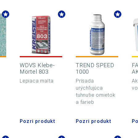
WDVS Klebe-
TREND SPEED
F
Mörtel 803
1000
A
Lepiaca malta
Prísada
Ak
urýchľujúca
vo
tuhnutie omietok
a farieb
Pozri produkt
Pozri produkt
Po