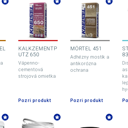
EL
KALKZEMENTP
MÖRTEL 451
S
UTZ 650
8
Adhézny mostík a
ta
Vápenno-
Di
antikorózna
cementová
as
ochrana
strojová omietka
ka
le
hy
Pozri produkt
Pozri produkt
Po