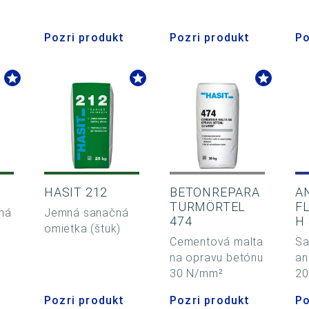
Pozri produkt
Pozri produkt
Po
HASIT 212
BETONREPARA
A
TURMÖRTEL
F
ná
Jemná sanačná
474
H
omietka (štuk)
Cementová malta
Sa
na opravu betónu
an
30 N/mm²
2
Pozri produkt
Pozri produkt
Po