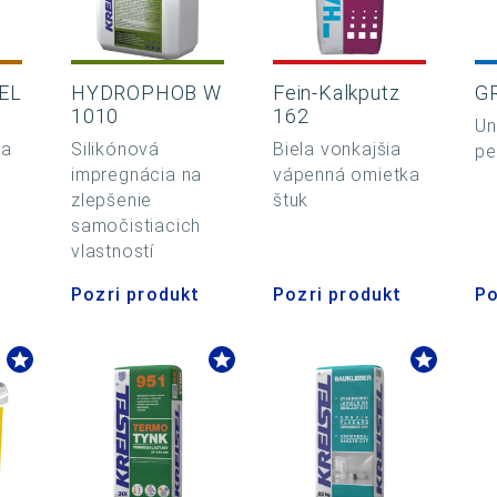
EL
HYDROPHOB W
Fein-Kalkputz
G
1010
162
Un
ta
Silikónová
Biela vonkajšia
pe
impregnácia na
vápenná omietka
zlepšenie
štuk
samočistiacich
vlastností
Pozri produkt
Pozri produkt
Po