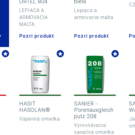
ÖRTEL 804
biela
C2
LEPIACA A
Lepiaca a
ARMOVACIA
armovacia malta
MALTA
y
Pozri produkt
Pozri produkt
Po
HASIT
SANIER -
SA
HASOLAN®
Porenausgleich
W
putz 208
Vápenná omietka
Ja
Vyrovnávacia
om
sanačná omietka