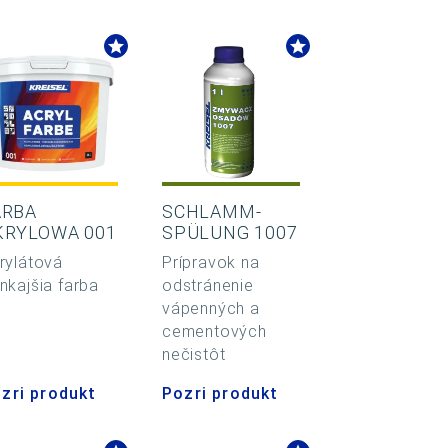
ARBA
SCHLAMM-
KRYLOWA 001
SPÜLUNG 1007
rylátová
Prípravok na
nkajšia farba
odstránenie
vápenných a
cementových
nečistôt
zri produkt
Pozri produkt