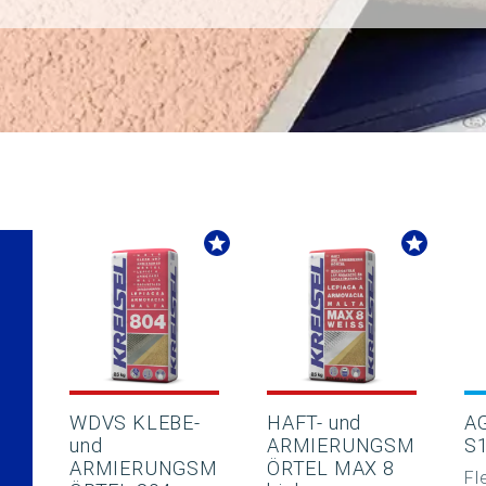
WDVS KLEBE-
HAFT- und
A
und
ARMIERUNGSM
S1
ARMIERUNGSM
ÖRTEL MAX 8
Fl