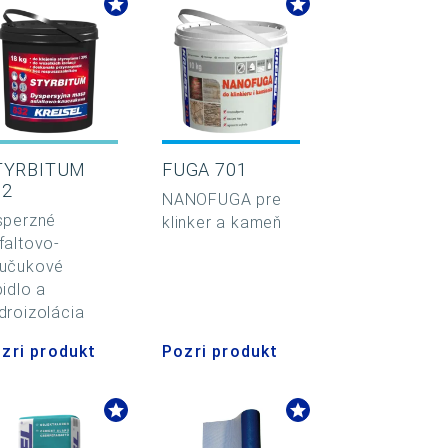
TYRBITUM
FUGA 701
32
NANOFUGA pre
sperzné
klinker a kameň
faltovo-
učukové
pidlo a
droizolácia
zri produkt
Pozri produkt