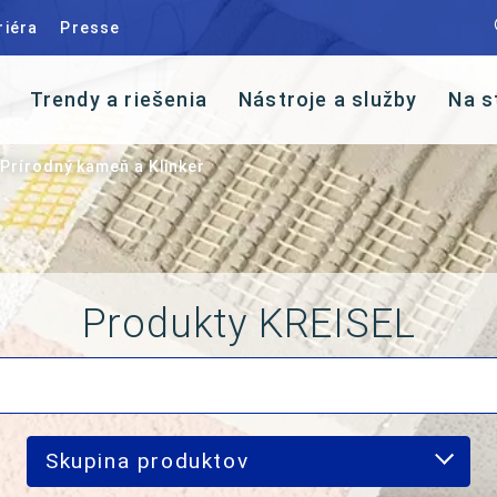
riéra
Presse
Trendy a riešenia
Nástroje a služby
Na s
Prírodný kameň a Klinker
Produkty KREISEL
Skupina produktov