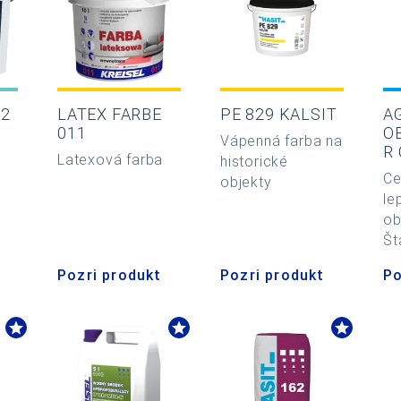
22
LATEX FARBE
PE 829 KALSIT
A
011
O
Vápenná farba na
R
Latexová farba
historické
Ce
objekty
le
ob
Št
Pozri produkt
Pozri produkt
Po