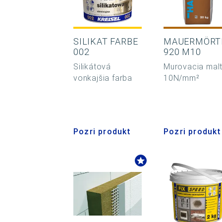
SILIKAT FARBE
MAUERMÖRT
002
920 M10
Silikátová
Murovacia mal
vonkajšia farba
10N/mm²
Pozri produkt
Pozri produkt