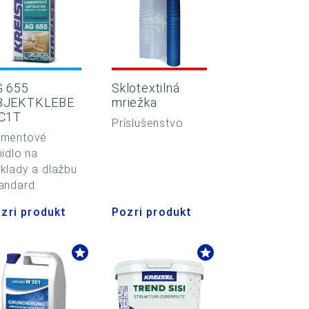
G 655
Sklotextilná
BJEKTKLEBE
mriežka
 C1T
Príslušenstvo
mentové
pidlo na
klady a dlažbu
andard
zri produkt
Pozri produkt