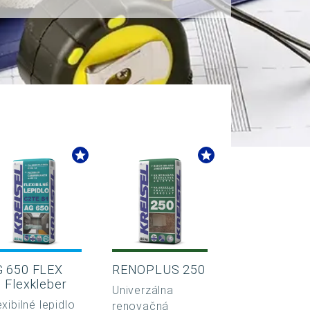
G 650 FLEX
RENOPLUS 250
 Flexkleber
Univerzálna
exibilné lepidlo
renovačná