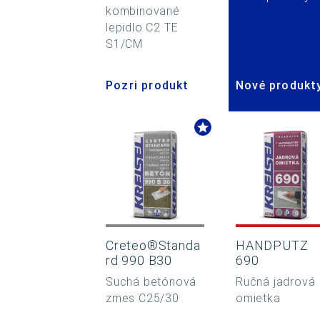
kombinované
lepidlo C2 TE
S1/CM
Pozri produkt
Nové produkt
Creteo®Standa
HANDPUTZ
rd 990 B30
690
Suchá betónová
Ručná jadrová
zmes C25/30
omietka