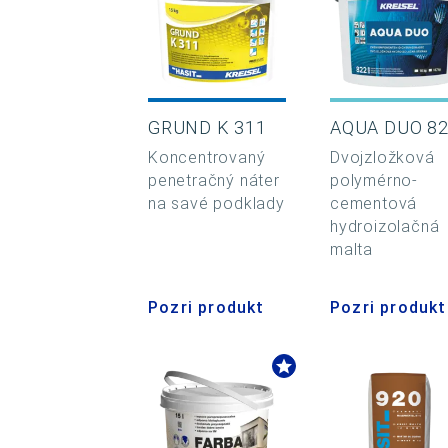
GRUND K 311
AQUA DUO 8
Koncentrovaný
Dvojzložková
penetračný náter
polymérno-
na savé podklady
cementová
hydroizolačná
malta
Pozri produkt
Pozri produkt