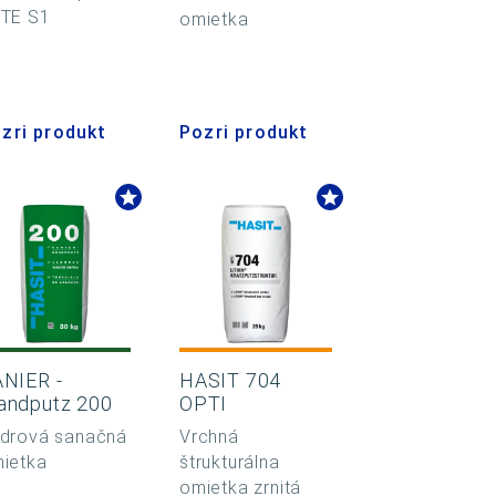
TE S1
omietka
zri produkt
Pozri produkt
NIER -
HASIT 704
andputz 200
OPTI
drová sanačná
Vrchná
ietka
štrukturálna
omietka zrnitá