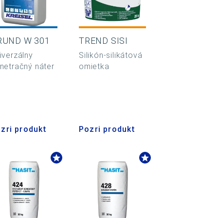
RUND W 301
TREND SISI
iverzálny
Silikón-silikátová
netračný náter
omietka
zri produkt
Pozri produkt