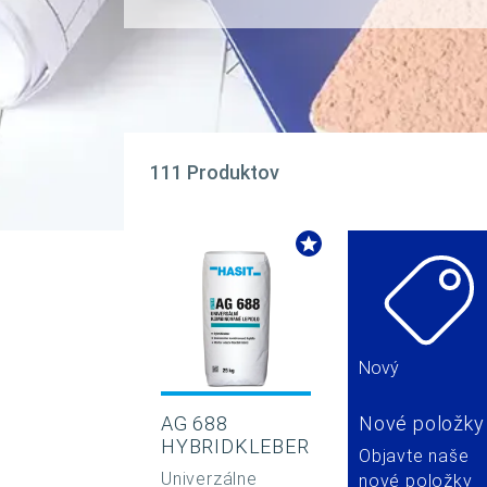
111 Produktov
Nový
AG 688
Nové položky
HYBRIDKLEBER
Objavte naše
Univerzálne
nové položky