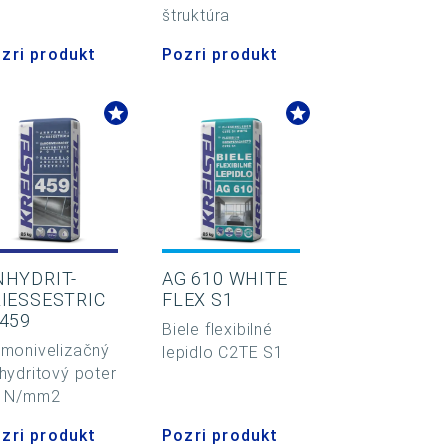
štruktúra
zri produkt
Pozri produkt
NHYDRIT-
AG 610 WHITE
LIESSESTRIC
FLEX S1
 459
Biele flexibilné
monivelizačný
lepidlo C2TE S1
hydritový poter
0 N/mm2
zri produkt
Pozri produkt