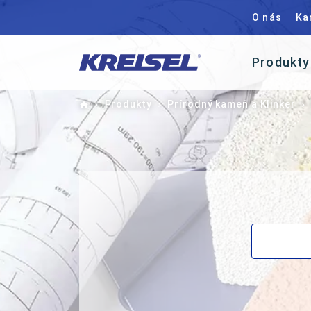
O nás
Ka
Produkty
Home
Produkty
Prírodný kameň a Klinker