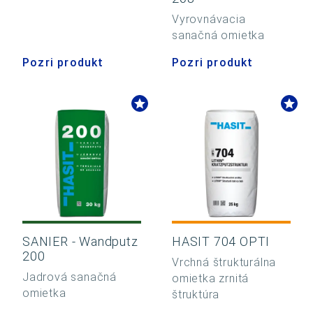
Vyrovnávacia
sanačná omietka
Pozri produkt
Pozri produkt
SANIER - Wandputz
HASIT 704 OPTI
200
Vrchná štrukturálna
Jadrová sanačná
omietka zrnitá
omietka
štruktúra