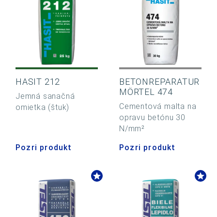
HASIT 212
BETONREPARATUR
MÖRTEL 474
Jemná sanačná
Cementová malta na
omietka (štuk)
opravu betónu 30
N/mm²
Pozri produkt
Pozri produkt