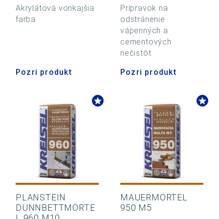
Akrylátová vonkajšia
Prípravok na
farba
odstránenie
vápenných a
cementových
nečistôt
Pozri produkt
Pozri produkt
PLANSTEIN
MAUERMÖRTEL
DÜNNBETTMÖRTE
950 M5
L 960 M10