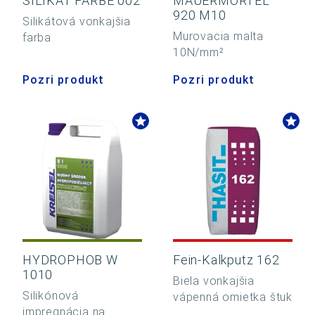
SILIKAT FARBE 002
MAUERMÖRTEL
920 M10
Silikátová vonkajšia
Murovacia malta
farba
10N/mm²
Pozri produkt
Pozri produkt
HYDROPHOB W
Fein-Kalkputz 162
1010
Biela vonkajšia
Silikónová
vápenná omietka štuk
impregnácia na