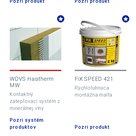
Pozri produkt
Pozri produkt
WDVS Hasitherm
FiX SPEED 421
MW
Rýchlotuhnúca
Kontaktný
montážna malta
zatepľovací systém z
minerálnej vlny
Pozri systém
produktov
Pozri produkt