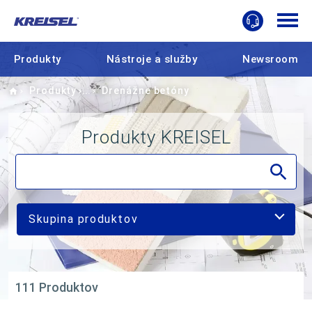
Produkty
Nástroje a služby
Newsroom
Home
Produkty
Drenážne betóny
Produkty KREISEL
Skupina produktov
111 Produktov