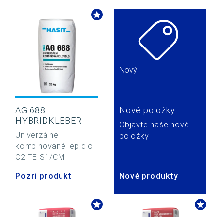
Nový
AG 688
Nové položky
HYBRIDKLEBER
Objavte naše nové
Univerzálne
položky
kombinované lepidlo
C2 TE S1/CM
Pozri produkt
Nové produkty