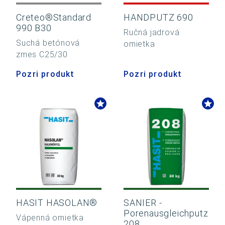
Creteo®Standard
HANDPUTZ 690
990 B30
Ručná jadrová
Suchá betónová
omietka
zmes C25/30
Pozri produkt
Pozri produkt
HASIT HASOLAN®
SANIER -
Porenausgleichputz
Vápenná omietka
208