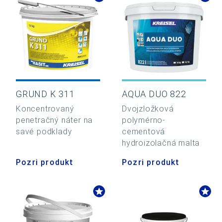
GRUND K 311
AQUA DUO 822
Koncentrovaný
Dvojzložková
penetračný náter na
polymérno-
savé podklady
cementová
hydroizolačná malta
Pozri produkt
Pozri produkt