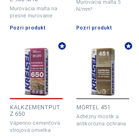
Murovacia malta 5
Murovacia malta na
N/mm²
presné murovanie
Pozri produkt
Pozri produkt
KALKZEMENTPUT
MÖRTEL 451
Z 650
Adhézny mostík a
Vápenno-cementová
antikorózna ochrana
strojová omietka