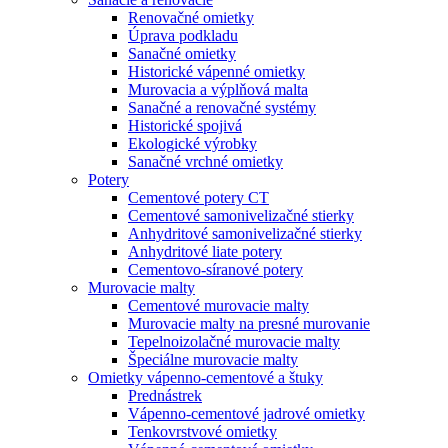
Renovačné omietky
Úprava podkladu
Sanačné omietky
Historické vápenné omietky
Murovacia a výplňová malta
Sanačné a renovačné systémy
Historické spojivá
Ekologické výrobky
Sanačné vrchné omietky
Potery
Cementové potery CT
Cementové samonivelizačné stierky
Anhydritové samonivelizačné stierky
Anhydritové liate potery
Cementovo-síranové potery
Murovacie malty
Cementové murovacie malty
Murovacie malty na presné murovanie
Tepelnoizolačné murovacie malty
Špeciálne murovacie malty
Omietky vápenno-cementové a štuky
Prednástrek
Vápenno-cementové jadrové omietky
Tenkovrstvové omietky