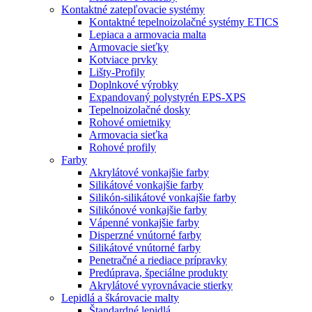
Kontaktné zatepľovacie systémy
Kontaktné tepelnoizolačné systémy ETICS
Lepiaca a armovacia malta
Armovacie sieťky
Kotviace prvky
Lišty-Profily
Doplnkové výrobky
Expandovaný polystyrén EPS-XPS
Tepelnoizolačné dosky
Rohové omietniky
Armovacia sieťka
Rohové profily
Farby
Akrylátové vonkajšie farby
Silikátové vonkajšie farby
Silikón-silikátové vonkajšie farby
Silikónové vonkajšie farby
Vápenné vonkajšie farby
Disperzné vnútorné farby
Silikátové vnútorné farby
Penetračné a riediace prípravky
Predúprava, špeciálne produkty
Akrylátové vyrovnávacie stierky
Lepidlá a škárovacie malty
Štandardné lepidlá