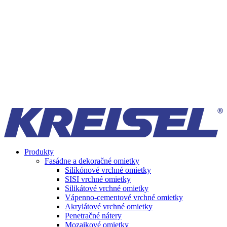
Produkty
Fasádne a dekoračné omietky
Silikónové vrchné omietky
SISI vrchné omietky
Silikátové vrchné omietky
Vápenno-cementové vrchné omietky
Akrylátové vrchné omietky
Penetračné nátery
Mozaikové omietky