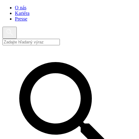
O nás
Kariéra
Presse