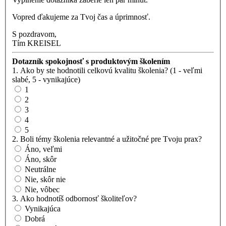
Vopred ďakujeme za Tvoj čas a úprimnosť.
S pozdravom,
Tím KREISEL
Dotazník spokojnosť s produktovým školením
1. Ako by ste hodnotili celkovú kvalitu školenia? (1 - veľmi
slabé, 5 - vynikajúce)
1
2
3
4
5
2. Boli témy školenia relevantné a užitočné pre Tvoju prax?
Áno, veľmi
Áno, skôr
Neutrálne
Nie, skôr nie
Nie, vôbec
3. Ako hodnotíš odbornosť školiteľov?
Vynikajúca
Dobrá