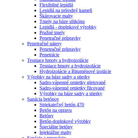
Flexibilné lepidlá
Lepidlá na prírodný kameň
Škárovacie malty
Tmely na báze silikónu
Lepidlá - doplnkové výrobky
Pružné tmely
Penetračné prípravky
Penetračné nátery
Penetračné prípravky
Penetrácie
Tesniace hmoty a hydroizolácie
Tesniace hmoty a hydroizolácie
Hydroizolácie a Bituménové izolácie
Výrobky na báze sadry a stierky
Sadro-vápenné omietky gletované
Sadro-vápenné omietky filcované
Výrobky na báze sadry a stierky
Sanácia betónov
Striekateľný betón 470
Betón na opravu
Betóny
Betón-doplnkové výrobky
Špeciálne betóny
Injektážne malty
Sanácie a renovácie