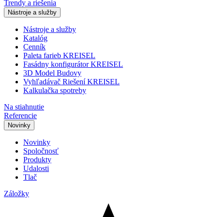
Trendy a riešenia
Nástroje a služby
Nástroje a služby
Katalóg
Cenník
Paleta farieb KREISEL
Fasádny konfigurátor KREISEL
3D Model Budovy
Vyhľadávač Riešení KREISEL
Kalkulačka spotreby
Na stiahnutie
Referencie
Novinky
Novinky
Spoločnosť
Produkty
Udalosti
Tlač
Záložky