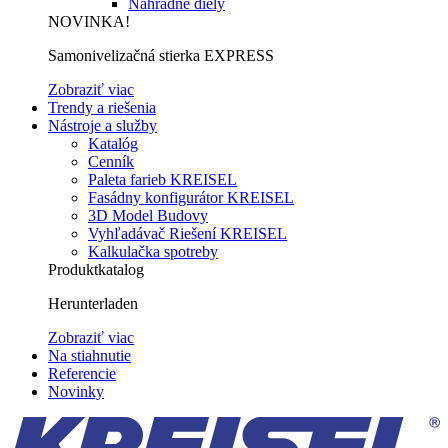
Náhradné diely
NOVINKA!
Samonivelizačná stierka EXPRESS
Zobraziť viac
Trendy a riešenia
Nástroje a služby
Katalóg
Cenník
Paleta farieb KREISEL
Fasádny konfigurátor KREISEL
3D Model Budovy
Vyhľadávač Riešení KREISEL
Kalkulačka spotreby
Produktkatalog
Herunterladen
Zobraziť viac
Na stiahnutie
Referencie
Novinky