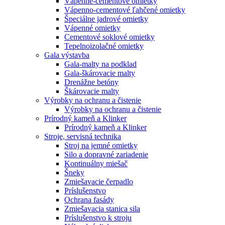
Vápenné-cementové omietky
Vápenno-cementové ľahčené omietky
Špeciálne jadrové omietky
Vápenné omietky
Cementové soklové omietky
Tepelnoizolačné omietky
Gala výstavba
Gala-malty na podklad
Gala-škárovacie malty
Drenážne betóny
Škárovacie malty
Výrobky na ochranu a čistenie
Výrobky na ochranu a čistenie
Prírodný kameň a Klinker
Prírodný kameň a Klinker
Stroje, servisná technika
Stroj na jemné omietky
Silo a dopravné zariadenie
Kontinuálny miešač
Šneky
Zmiešavacie čerpadlo
Príslušenstvo
Ochrana fasády
Zmiešavacia stanica sila
Príslušenstvo k stroju