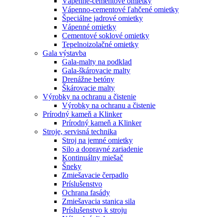
Vápenné-cementové omietky
Vápenno-cementové ľahčené omietky
Špeciálne jadrové omietky
Vápenné omietky
Cementové soklové omietky
Tepelnoizolačné omietky
Gala výstavba
Gala-malty na podklad
Gala-škárovacie malty
Drenážne betóny
Škárovacie malty
Výrobky na ochranu a čistenie
Výrobky na ochranu a čistenie
Prírodný kameň a Klinker
Prírodný kameň a Klinker
Stroje, servisná technika
Stroj na jemné omietky
Silo a dopravné zariadenie
Kontinuálny miešač
Šneky
Zmiešavacie čerpadlo
Príslušenstvo
Ochrana fasády
Zmiešavacia stanica sila
Príslušenstvo k stroju