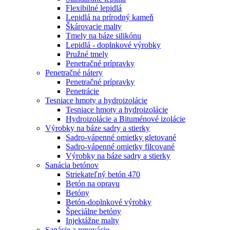
Flexibilné lepidlá
Lepidlá na prírodný kameň
Škárovacie malty
Tmely na báze silikónu
Lepidlá - doplnkové výrobky
Pružné tmely
Penetračné prípravky
Penetračné nátery
Penetračné prípravky
Penetrácie
Tesniace hmoty a hydroizolácie
Tesniace hmoty a hydroizolácie
Hydroizolácie a Bituménové izolácie
Výrobky na báze sadry a stierky
Sadro-vápenné omietky gletované
Sadro-vápenné omietky filcované
Výrobky na báze sadry a stierky
Sanácia betónov
Striekateľný betón 470
Betón na opravu
Betóny
Betón-doplnkové výrobky
Špeciálne betóny
Injektážne malty
Sanácie a renovácie