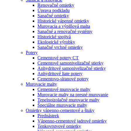
Renovačné omietky
Úprava podkladu
Sanačné omietky
Historické vápenné omietky
Murovacia a výplňová malta
Sanačné a renovačné systémy
Historické spojivá
Ekologické výrobky
Sanačné vrchné omietky
Potery
Cementové potery CT
Cementové samonivelizačné stierky
Anhydritové samonivelizačné stierky
Anhydritové liate potery
Cementovo-síranové potery
Murovacie malty
Cementové murovacie malty
Murovacie malty na presné murovanie
Tepelnoizolačné murovacie malty
Špeciálne murovacie malty
Omietky vápenno-cementové a štuky
Prednástrek
Vápenno-cementové jadrové omietky
Tenkovrstvové omietky