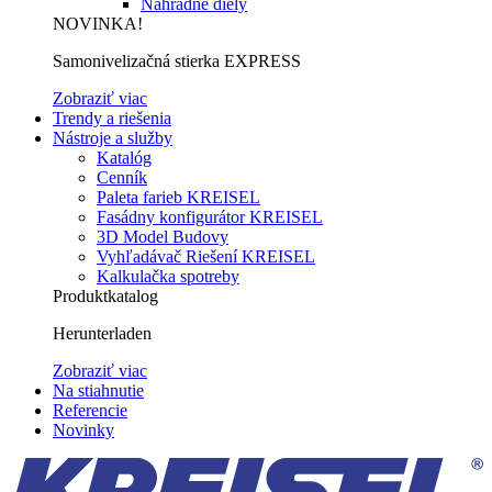
Náhradné diely
NOVINKA!
Samonivelizačná stierka EXPRESS
Zobraziť viac
Trendy a riešenia
Nástroje a služby
Katalóg
Cenník
Paleta farieb KREISEL
Fasádny konfigurátor KREISEL
3D Model Budovy
Vyhľadávač Riešení KREISEL
Kalkulačka spotreby
Produktkatalog
Herunterladen
Zobraziť viac
Na stiahnutie
Referencie
Novinky