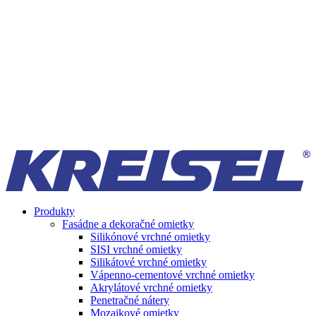
Produkty
Fasádne a dekoračné omietky
Silikónové vrchné omietky
SISI vrchné omietky
Silikátové vrchné omietky
Vápenno-cementové vrchné omietky
Akrylátové vrchné omietky
Penetračné nátery
Mozaikové omietky