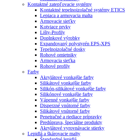
Kontaktné zatepľovacie systémy
Kontaktné tepelnoizolačné systémy ETICS
Lepiaca a armovacia malta
Armovacie sieťky
Kotviace prvky
Lišty-Profily
Doplnkové výrobky
Expandovaný polystyrén EPS-XPS
Tepelnoizolačné dosky
Rohové omietniky
Armovacia sieťka
Rohové profily
Farby
Akrylátové vonkajšie farby
Silikátové vonkajšie farby
Silikón-silikátové vonkajšie farby
Silikónové vonkajšie farby
Vápenné vonkajšie farby
Disperzné vnútorné farby
Silikátové vnútorné farby
Penetračné a riediace prípravky
Predúprava, špeciálne produkty
Akrylátové vyrovnávacie stierky
Lepidlá a škárovacie malty
Štandardné lepidlá