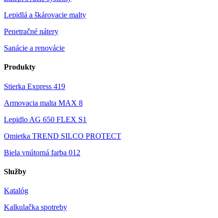
Lepidlá a škárovacie malty
Penetračné nátery
Sanácie a renovácie
Produkty
Stierka Express 419
Armovacia malta MAX 8
Lepidlo AG 650 FLEX S1
Omietka TREND SILCO PROTECT
Biela vnútorná farba 012
Služby
Katalóg
Kalkulačka spotreby