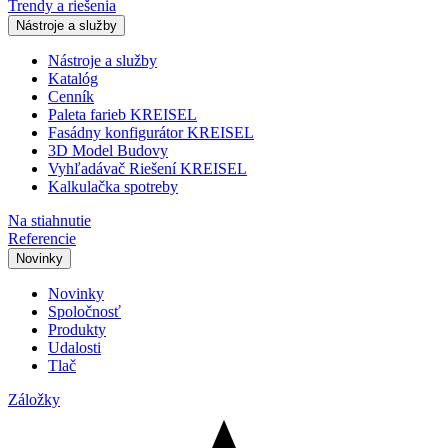
Trendy a riešenia
Nástroje a služby
Nástroje a služby
Katalóg
Cenník
Paleta farieb KREISEL
Fasádny konfigurátor KREISEL
3D Model Budovy
Vyhľadávač Riešení KREISEL
Kalkulačka spotreby
Na stiahnutie
Referencie
Novinky
Novinky
Spoločnosť
Produkty
Udalosti
Tlač
Záložky