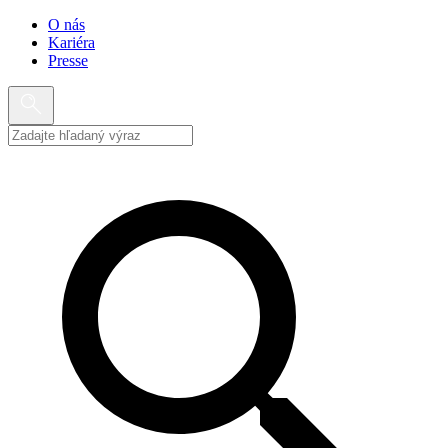
O nás
Kariéra
Presse