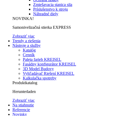
Zmiešavacia stanica sila
Príslušenstvo k stroju
Náhradné diely
NOVINKA!
Samonivelizačná stierka EXPRESS
Zobraziť viac
Trendy a riešenia
Nástroje a služby
Katalóg
Cenník
Paleta farieb KREISEL
Fasádny konfigurátor KREISEL
3D Model Budovy
Vyhľadávač Riešení KREISEL
Kalkulačka spotreby
Produktkatalog
Herunterladen
Zobraziť viac
Na stiahnutie
Referencie
Novinky