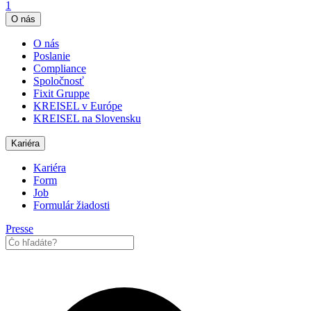
1
O nás
O nás
Poslanie
Compliance
Spoločnosť
Fixit Gruppe
KREISEL v Európe
KREISEL na Slovensku
Kariéra
Kariéra
Form
Job
Formulár žiadosti
Presse