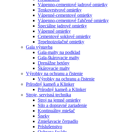
Vápenno-cementové jadrové omietky
Tenkovrstvové omietky
Vápenné-cementové omietky
Vápenno-cementové ľahčené omietky
Špeciálne jadrové omietky
Vápenné omietky
Cementové soklové omietky
Tepelnoizolačné omietky
Gala výstavba
Gala-malty na podklad
Gala-škárovacie malty
Drenážne betóny
Škárovacie malty
Výrobky na ochranu a čistenie
Výrobky na ochranu a čistenie
Prírodný kameň a Klinker
Prírodný kameň a Klinker
Stroje, servisná technika
Stroj na jemné omietky
Silo a dopravné zariadenie
Kontinuálny miešač
Šneky
Zmiešavacie čerpadlo
Príslušenstvo
Ochrana fasády