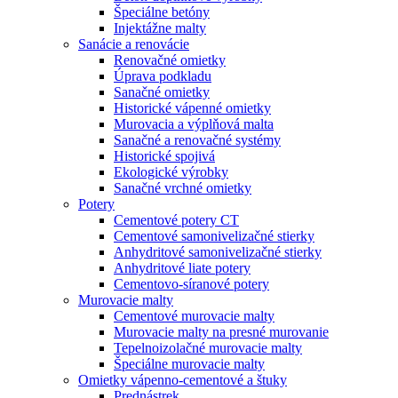
Špeciálne betóny
Injektážne malty
Sanácie a renovácie
Renovačné omietky
Úprava podkladu
Sanačné omietky
Historické vápenné omietky
Murovacia a výplňová malta
Sanačné a renovačné systémy
Historické spojivá
Ekologické výrobky
Sanačné vrchné omietky
Potery
Cementové potery CT
Cementové samonivelizačné stierky
Anhydritové samonivelizačné stierky
Anhydritové liate potery
Cementovo-síranové potery
Murovacie malty
Cementové murovacie malty
Murovacie malty na presné murovanie
Tepelnoizolačné murovacie malty
Špeciálne murovacie malty
Omietky vápenno-cementové a štuky
Prednástrek