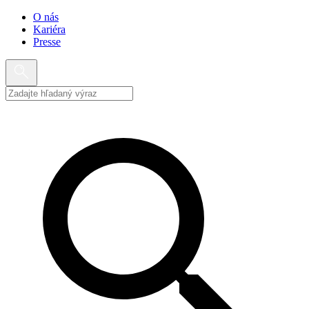
O nás
Kariéra
Presse