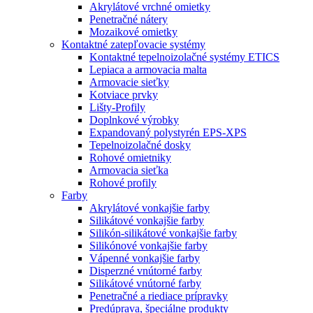
Akrylátové vrchné omietky
Penetračné nátery
Mozaikové omietky
Kontaktné zatepľovacie systémy
Kontaktné tepelnoizolačné systémy ETICS
Lepiaca a armovacia malta
Armovacie sieťky
Kotviace prvky
Lišty-Profily
Doplnkové výrobky
Expandovaný polystyrén EPS-XPS
Tepelnoizolačné dosky
Rohové omietniky
Armovacia sieťka
Rohové profily
Farby
Akrylátové vonkajšie farby
Silikátové vonkajšie farby
Silikón-silikátové vonkajšie farby
Silikónové vonkajšie farby
Vápenné vonkajšie farby
Disperzné vnútorné farby
Silikátové vnútorné farby
Penetračné a riediace prípravky
Predúprava, špeciálne produkty