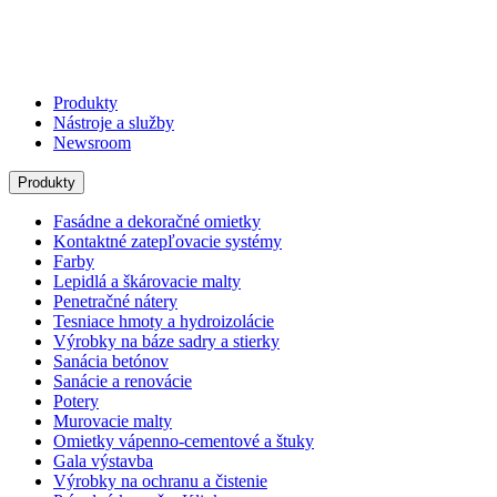
Produkty
Nástroje a služby
Newsroom
Produkty
Fasádne a dekoračné omietky
Kontaktné zatepľovacie systémy
Farby
Lepidlá a škárovacie malty
Penetračné nátery
Tesniace hmoty a hydroizolácie
Výrobky na báze sadry a stierky
Sanácia betónov
Sanácie a renovácie
Potery
Murovacie malty
Omietky vápenno-cementové a štuky
Gala výstavba
Výrobky na ochranu a čistenie