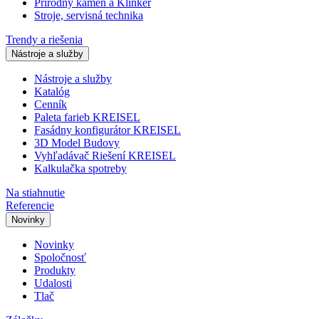
Prírodný kameň a Klinker
Stroje, servisná technika
Trendy a riešenia
Nástroje a služby
Nástroje a služby
Katalóg
Cenník
Paleta farieb KREISEL
Fasádny konfigurátor KREISEL
3D Model Budovy
Vyhľadávač Riešení KREISEL
Kalkulačka spotreby
Na stiahnutie
Referencie
Novinky
Novinky
Spoločnosť
Produkty
Udalosti
Tlač