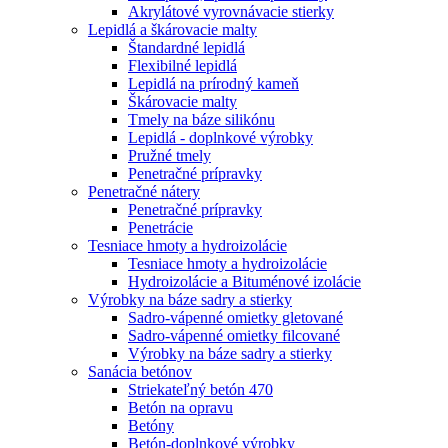
Akrylátové vyrovnávacie stierky
Lepidlá a škárovacie malty
Štandardné lepidlá
Flexibilné lepidlá
Lepidlá na prírodný kameň
Škárovacie malty
Tmely na báze silikónu
Lepidlá - doplnkové výrobky
Pružné tmely
Penetračné prípravky
Penetračné nátery
Penetračné prípravky
Penetrácie
Tesniace hmoty a hydroizolácie
Tesniace hmoty a hydroizolácie
Hydroizolácie a Bituménové izolácie
Výrobky na báze sadry a stierky
Sadro-vápenné omietky gletované
Sadro-vápenné omietky filcované
Výrobky na báze sadry a stierky
Sanácia betónov
Striekateľný betón 470
Betón na opravu
Betóny
Betón-doplnkové výrobky