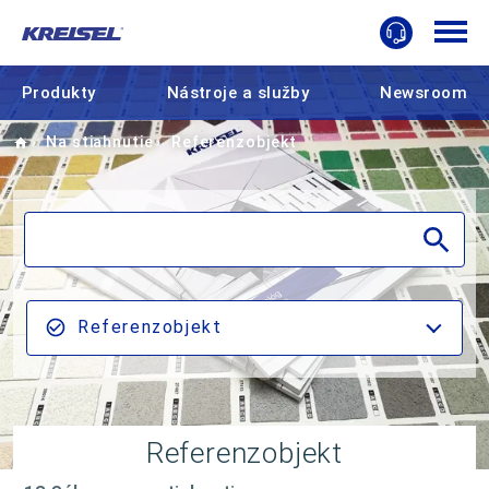
Produkty
Nástroje a služby
Newsroom
Home
Na stiahnutie
Referenzobjekt
Referenzobjekt
Referenzobjekt