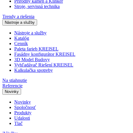
Prírodný kameň a Klinker
Stroje, servisná technika
Trendy a riešenia
Nástroje a služby
Nástroje a služby
Katalóg
Cenník
Paleta farieb KREISEL
Fasádny konfigurátor KREISEL
3D Model Budovy
Vyhľadávač Riešení KREISEL
Kalkulačka spotreby
Na stiahnutie
Referencie
Novinky
Novinky
Spoločnosť
Produkty
Udalosti
Tlač