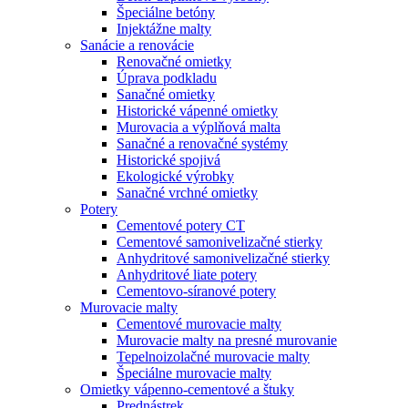
Špeciálne betóny
Injektážne malty
Sanácie a renovácie
Renovačné omietky
Úprava podkladu
Sanačné omietky
Historické vápenné omietky
Murovacia a výplňová malta
Sanačné a renovačné systémy
Historické spojivá
Ekologické výrobky
Sanačné vrchné omietky
Potery
Cementové potery CT
Cementové samonivelizačné stierky
Anhydritové samonivelizačné stierky
Anhydritové liate potery
Cementovo-síranové potery
Murovacie malty
Cementové murovacie malty
Murovacie malty na presné murovanie
Tepelnoizolačné murovacie malty
Špeciálne murovacie malty
Omietky vápenno-cementové a štuky
Prednástrek