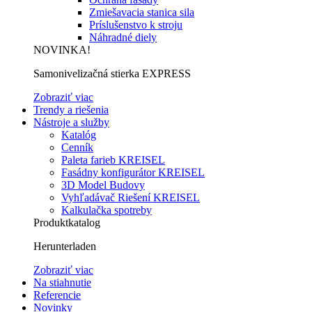
Zmiešavacia stanica sila
Príslušenstvo k stroju
Náhradné diely
NOVINKA!
Samonivelizačná stierka EXPRESS
Zobraziť viac
Trendy a riešenia
Nástroje a služby
Katalóg
Cenník
Paleta farieb KREISEL
Fasádny konfigurátor KREISEL
3D Model Budovy
Vyhľadávač Riešení KREISEL
Kalkulačka spotreby
Produktkatalog
Herunterladen
Zobraziť viac
Na stiahnutie
Referencie
Novinky