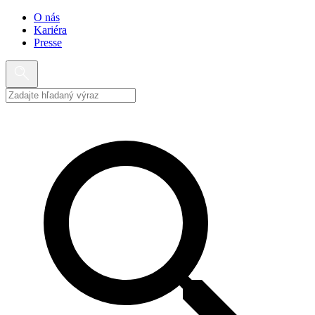
O nás
Kariéra
Presse