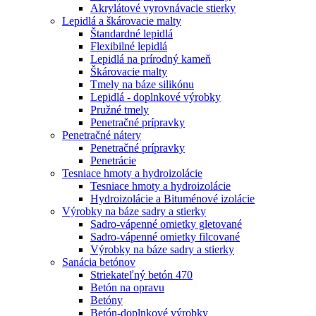
Akrylátové vyrovnávacie stierky
Lepidlá a škárovacie malty
Štandardné lepidlá
Flexibilné lepidlá
Lepidlá na prírodný kameň
Škárovacie malty
Tmely na báze silikónu
Lepidlá - doplnkové výrobky
Pružné tmely
Penetračné prípravky
Penetračné nátery
Penetračné prípravky
Penetrácie
Tesniace hmoty a hydroizolácie
Tesniace hmoty a hydroizolácie
Hydroizolácie a Bituménové izolácie
Výrobky na báze sadry a stierky
Sadro-vápenné omietky gletované
Sadro-vápenné omietky filcované
Výrobky na báze sadry a stierky
Sanácia betónov
Striekateľný betón 470
Betón na opravu
Betóny
Betón-doplnkové výrobky