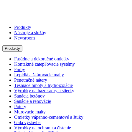
Produkty
Nástroje a služby
Newsroom
Produkty
Fasádne a dekoračné omietky
Kontaktné zatepľovacie systémy
Farby
Lepidlá a škárovacie malty
Penetračné nátery
Tesniace hmoty a hydroizolácie
Výrobky na báze sadry a stierky
Sanácia betónov
Sanácie a renovácie
Potery
Murovacie malty
Omietky vápenno-cementové a štuky
Gala výstavba
Výrobky na ochranu a čistenie