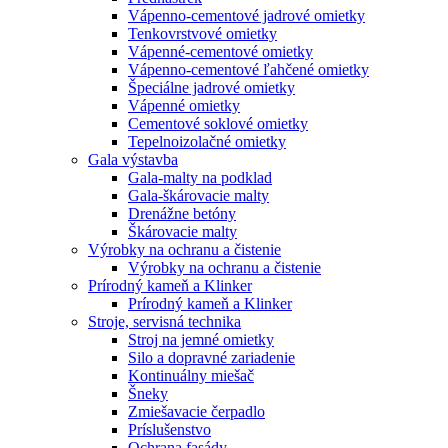
Vápenno-cementové jadrové omietky
Tenkovrstvové omietky
Vápenné-cementové omietky
Vápenno-cementové ľahčené omietky
Špeciálne jadrové omietky
Vápenné omietky
Cementové soklové omietky
Tepelnoizolačné omietky
Gala výstavba
Gala-malty na podklad
Gala-škárovacie malty
Drenážne betóny
Škárovacie malty
Výrobky na ochranu a čistenie
Výrobky na ochranu a čistenie
Prírodný kameň a Klinker
Prírodný kameň a Klinker
Stroje, servisná technika
Stroj na jemné omietky
Silo a dopravné zariadenie
Kontinuálny miešač
Šneky
Zmiešavacie čerpadlo
Príslušenstvo
Ochrana fasády