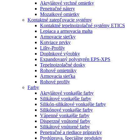
Akrylátové vrchné omietky
Penetračné nátery
Mozaikové omietky
Kontaktné zatepľovacie systémy
Kontaktné tepelnoizolačné systémy ETICS
Lepiaca a armovacia malta
Armovacie sieťky
Kotviace prvky
Lišty-Profily
Doplnkové výrobky
Expandovaný polystyrén EPS-XPS
Tepelnoizolačné dosky
Rohové omietniky
Armovacia sieťka
Rohové profily
Farby
Akrylátové vonkajšie farby
Silikátové vonkajšie farby
Silikón-silikátové vonkajšie farby
Silikónové vonkajšie farby
Vápenné vonkajšie farby
Disperzné vnútorné farby
Silikátové vnútorné farby
Penetračné a riediace prípravky
Predúprava, špeciálne produkty