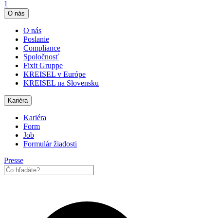
1
O nás
O nás
Poslanie
Compliance
Spoločnosť
Fixit Gruppe
KREISEL v Európe
KREISEL na Slovensku
Kariéra
Kariéra
Form
Job
Formulár žiadosti
Presse