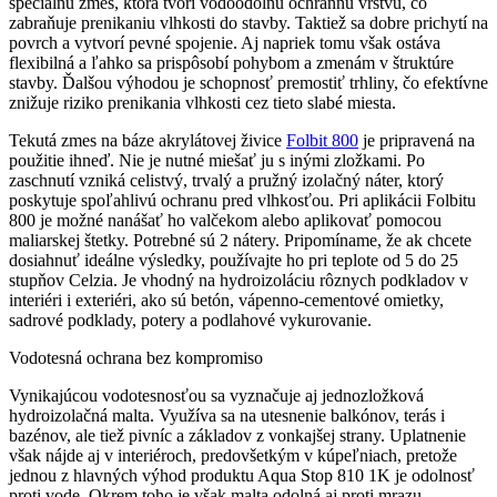
špeciálnu zmes, ktorá tvorí vodoodolnú ochrannú vrstvu, čo
zabraňuje prenikaniu vlhkosti do stavby. Taktiež sa dobre prichytí na
povrch a vytvorí pevné spojenie. Aj napriek tomu však ostáva
flexibilná a ľahko sa prispôsobí pohybom a zmenám v štruktúre
stavby. Ďalšou výhodou je schopnosť premostiť trhliny, čo efektívne
znižuje riziko prenikania vlhkosti cez tieto slabé miesta.
Tekutá zmes na báze akrylátovej živice
Folbit 800
je pripravená na
použitie ihneď. Nie je nutné miešať ju s inými zložkami. Po
zaschnutí vzniká celistvý, trvalý a pružný izolačný náter, ktorý
poskytuje spoľahlivú ochranu pred vlhkosťou. Pri aplikácii Folbitu
800 je možné nanášať ho valčekom alebo aplikovať pomocou
maliarskej štetky. Potrebné sú 2 nátery. Pripomíname, že ak chcete
dosiahnuť ideálne výsledky, používajte ho pri teplote od 5 do 25
stupňov Celzia. Je vhodný na hydroizoláciu rôznych podkladov v
interiéri i exteriéri, ako sú betón, vápenno-cementové omietky,
sadrové podklady, potery a podlahové vykurovanie.
Vodotesná ochrana bez kompromiso
Vynikajúcou vodotesnosťou sa vyznačuje aj jednozložková
hydroizolačná malta. Využíva sa na utesnenie balkónov, terás i
bazénov, ale tiež pivníc a základov z vonkajšej strany. Uplatnenie
však nájde aj v interiéroch, predovšetkým v kúpeľniach, pretože
jednou z hlavných výhod produktu Aqua Stop 810 1K je odolnosť
proti vode. Okrem toho je však malta odolná aj proti mrazu.