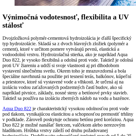
Výnimočná vodotesnosť, flexibilita a UV
stálosť
Dvojzložková polymér-cementová hydroizolácia je ďalší špecifický
typ hydroizolácie. Skladá sa z dvoch hlavných zložiek (polymér a
cement), ktoré v určitom pomere vytvárajú pevnú, elastickú a
vodoodolnú vrstvu. Hydroizolačná stierka, ako je napríklad Aqua
Duo 822, je vysoko flexibilná a odolná proti vode. Taktiež je odolná
proti UV žiareniu a udrží si svoje vlastnosti aj pri dlhodobom
vystavení slnečnému svetlu. Okrem toho je mrazuvzdorná a bola
špeciálne navrhnutá na použitie pri tesnení terás, balkónov, kúpeľní
a priestorov, ktoré sú vystavené vode a vlhkosti. Je určená aj na
izoláciu vodou zaťažovaných podzemných častí budov, ako sú
napríklad pivnice, základy, nosné steny a betónové prvky stavieb.
Taktiež sa používa na izoláciu zberných nádob na vodu a bazénov.
Aqua Duo 822
je charakteristický vysokou odolnosťou proti vode
pod tlakom, vynikajúcou elasticitou a schopnosťou premostiť trhliny
v podklade. Zároveň poskytuje ochranu betónu pred koróziou. Aqua
Duo 822 je možné nanášať štetcom, valčekom alebo nerezovým
hladítkom. Hrúbka vrstvy záleží od druhu požadovanej
hydroizolácie. Dodržiavajte odporúčaný teplotný rozsah od 5 do 25