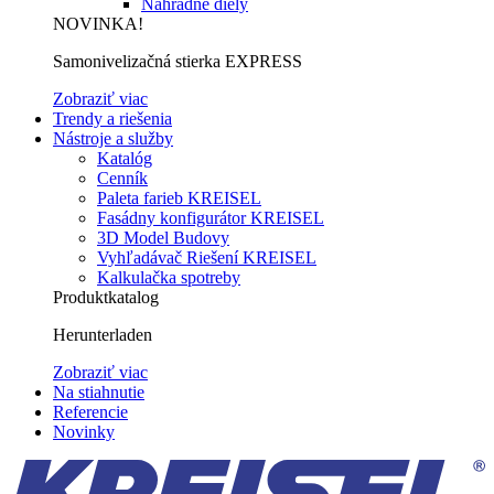
Náhradné diely
NOVINKA!
Samonivelizačná stierka EXPRESS
Zobraziť viac
Trendy a riešenia
Nástroje a služby
Katalóg
Cenník
Paleta farieb KREISEL
Fasádny konfigurátor KREISEL
3D Model Budovy
Vyhľadávač Riešení KREISEL
Kalkulačka spotreby
Produktkatalog
Herunterladen
Zobraziť viac
Na stiahnutie
Referencie
Novinky