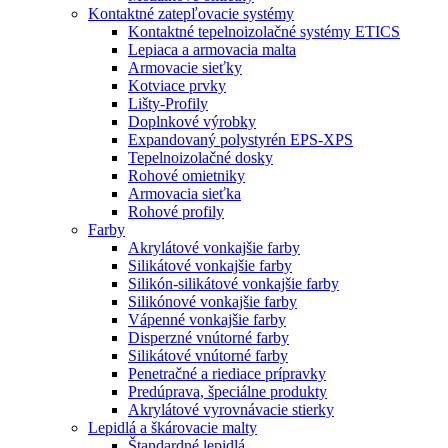
Kontaktné zatepľovacie systémy
Kontaktné tepelnoizolačné systémy ETICS
Lepiaca a armovacia malta
Armovacie sieťky
Kotviace prvky
Lišty-Profily
Doplnkové výrobky
Expandovaný polystyrén EPS-XPS
Tepelnoizolačné dosky
Rohové omietniky
Armovacia sieťka
Rohové profily
Farby
Akrylátové vonkajšie farby
Silikátové vonkajšie farby
Silikón-silikátové vonkajšie farby
Silikónové vonkajšie farby
Vápenné vonkajšie farby
Disperzné vnútorné farby
Silikátové vnútorné farby
Penetračné a riediace prípravky
Predúprava, špeciálne produkty
Akrylátové vyrovnávacie stierky
Lepidlá a škárovacie malty
Štandardné lepidlá