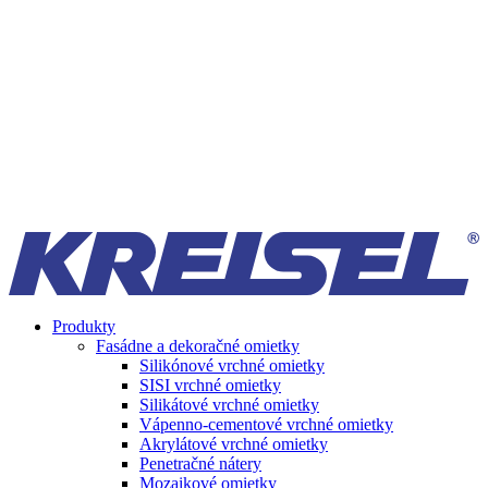
Produkty
Fasádne a dekoračné omietky
Silikónové vrchné omietky
SISI vrchné omietky
Silikátové vrchné omietky
Vápenno-cementové vrchné omietky
Akrylátové vrchné omietky
Penetračné nátery
Mozaikové omietky