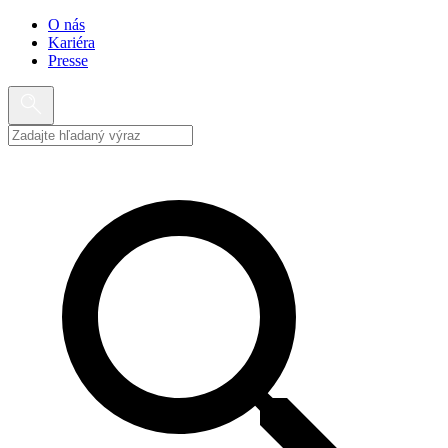
O nás
Kariéra
Presse