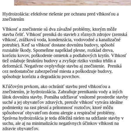
Hydroizolácia: efektívne riešenie pre ochranu pred vlhkosťou a
znečistením
Vlhkosť a znečistenie sú dva závažné problémy, ktorým môže
stavba čeliť. Vlhkosť preniká do stavieb z rôznych zdrojov (zemská
vlhkosť, zrážková voda, kondenzácia, vodovodné a kanalizačné
potrubie). Keď sa vlhkosť dostane dovnútra budovy, spôsobí
rozsiahle škody. Spomeňme napríklad plesne, rozklad dreva,
koróziu kovov, poškodenie omietok a podlahových krytín. Vlhkosť
tiež oslabuje štruktúru budovy a zvyšuje riziko vzniku trhlín a
deformácií. Negatívne ovplyvňuje stavbu aj znečistenie. Preniká
cez nedostatočne zabezpečené miesta a poškodzuje budovy,
spôsobuje koróziu a degradáciu povrchov.
Kľúčovým prvkom, ako ochrániť stavbu pred vlhkosťou a
znečistením, je hydroizolácia. Zabraňuje prenikaniu vody a iných
látok dovnútra stavby. Pomáha udržiavať vnútorné prostredie stavby
suché a jej obyvateľov zdravých, pretože vlhkosť vytvára ideálne
podmienky na rast plesní a prítomnosť roztočov, ktoré môžu
spôsobovať obyvateľom domu alergie a respiračné problémy.
Správna hydroizolácia je teda dôležitá nielen na udržanie stavby v
suchu, ale aj na minimalizáciu negatívnych účinkov vlhkosti na
zdravie obyvateľov.