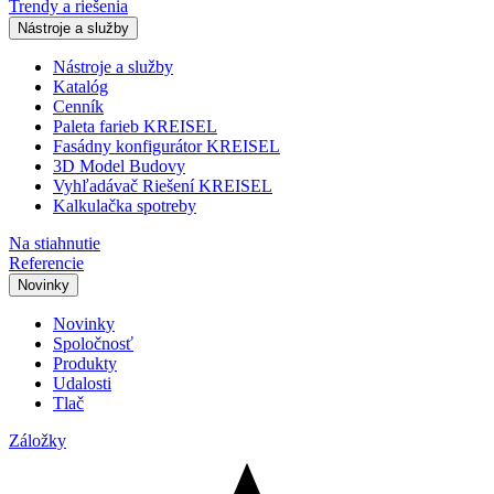
Trendy a riešenia
Nástroje a služby
Nástroje a služby
Katalóg
Cenník
Paleta farieb KREISEL
Fasádny konfigurátor KREISEL
3D Model Budovy
Vyhľadávač Riešení KREISEL
Kalkulačka spotreby
Na stiahnutie
Referencie
Novinky
Novinky
Spoločnosť
Produkty
Udalosti
Tlač
Záložky