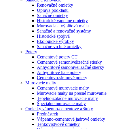
Renovačné omietky
Úprava podkladu
Sanačné omietky
Historické vápenné omietky
Murovacia a výplňová malta
Sanačné a renovačné systémy
Historické spojivá
Ekologické výrobky
Sanačné vrchné omietky
Potery
Cementové potery CT
Cementové samonivelizačné stierky
Anhydritové samonivelizačné stierky
Anhydritové liate potery
Cementovo-síranové potery
Murovacie malty
Cementové murovacie malty
Murovacie malty na presné murovanie
Tepelnoizolačné murovacie malty
Špeciálne murovacie malty
Omietky vápenno-cementové a štuky
Prednástrek
Vápenno-cementové jadrové omietky
Tenkovrstvové omietky