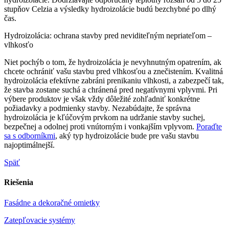
stupňov Celzia a výsledky hydroizolácie budú bezchybné po dlhý
čas.
Hydroizolácia: ochrana stavby pred neviditeľným nepriateľom –
vlhkosťo
Niet pochýb o tom, že hydroizolácia je nevyhnutným opatrením, ak
chcete ochrániť vašu stavbu pred vlhkosťou a znečistením. Kvalitná
hydroizolácia efektívne zabráni prenikaniu vlhkosti, a zabezpečí tak,
že stavba zostane suchá a chránená pred negatívnymi vplyvmi. Pri
výbere produktov je však vždy dôležité zohľadniť konkrétne
požiadavky a podmienky stavby. Nezabúdajte, že správna
hydroizolácia je kľúčovým prvkom na udržanie stavby suchej,
bezpečnej a odolnej proti vnútorným i vonkajším vplyvom.
Poraďte
sa s odborníkmi
, aký typ hydroizolácie bude pre vašu stavbu
najoptimálnejší.
Späť
Riešenia
Fasádne a dekoračné omietky
Zatepľovacie systémy