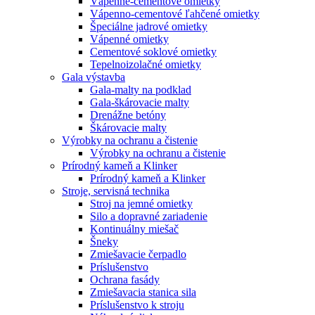
Vápenné-cementové omietky
Vápenno-cementové ľahčené omietky
Špeciálne jadrové omietky
Vápenné omietky
Cementové soklové omietky
Tepelnoizolačné omietky
Gala výstavba
Gala-malty na podklad
Gala-škárovacie malty
Drenážne betóny
Škárovacie malty
Výrobky na ochranu a čistenie
Výrobky na ochranu a čistenie
Prírodný kameň a Klinker
Prírodný kameň a Klinker
Stroje, servisná technika
Stroj na jemné omietky
Silo a dopravné zariadenie
Kontinuálny miešač
Šneky
Zmiešavacie čerpadlo
Príslušenstvo
Ochrana fasády
Zmiešavacia stanica sila
Príslušenstvo k stroju