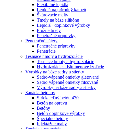
Flexibilné lepidlá
Lepidlá na prírodný kameň
Škárovacie malty
Tmely na báze silikónu
Lepidlá - doplnkové výrobky
Pružné tmely
Penetračné prípravky
Penetračné nátery
Penetračné prípravky
Penetrácie
Tesniace hmoty a hydroizolácie
Tesniace hmoty a hydroizolácie
Hydroizolácie a Bituménové izolácie
Výrobky na báze sadry a stierky
Sadro-vápenné omietky gletované
Sadro-vápenné omietky filcované
Výrobky na báze sadry a stierky
Sanácia betónov
Striekateľný betón 470
Betón na opravu
Betóny
Betón-doplnkové výrobky
Špeciálne betóny
Injektážne malty
Sanácie a renovácie