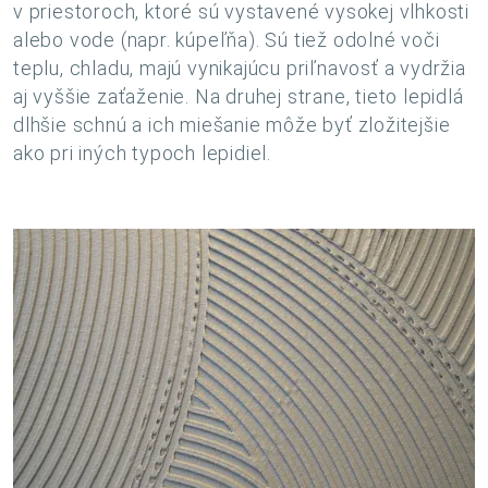
v priestoroch, ktoré sú vystavené vysokej vlhkosti
alebo vode (napr. kúpeľňa). Sú tiež odolné voči
teplu, chladu, majú vynikajúcu priľnavosť a vydržia
aj vyššie zaťaženie. Na druhej strane, tieto lepidlá
dlhšie schnú a ich miešanie môže byť zložitejšie
ako pri iných typoch lepidiel.