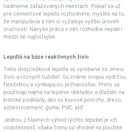
nadmerne zaťažovaných miestach. Pokiaľ sa už
pre cementové lepidlo rozhodnete, myslite na to,
že manipulácia s ním si vyžaduje vyššiu úroveň
zručností. Navyše práca s ním rozhodne nepatrí
medzi tie najčistejšie.
Lepidlá na báze reaktívnych živíc
Tieto dvojzložkové lepidlá sú vyrobené zo zmesi
živíc a rôznych tužidiel. Sú známe svojou výdržou,
flexibilitou a vynikajúcou priľnavosťou. Preto sa
používajú najmä na lepenie obkladov a dlaždíc na
kritické podklady, ako sú kovové povrchy, drevo,
azbestocement, guma, PVC, atď.
Jednou z hlavných výhod týchto lepidiel je ich
vodotesnosť, vďaka čomu sú vhodné na použitie