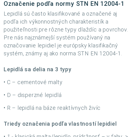
Označenie podľa normy STN EN 12004-1
Lepidlá sú často klasifikované a označené aj
podľa ich výkonnostných charakteristík a
použiteľnosti pre rôzne typy dlaždíc a povrchov.
Pre nás najznámejší systém používaný na
označovanie lepidiel je európsky klasifikačný
systém, známy aj ako norma STN EN 12004-1.
Lepidlá sa delia na 3 typy
• C – cementové malty
• D – disperzné lepidlá
• R – lepidlá na báze reaktívnych živíc
Triedy označenia podľa vlastností lepidiel
•
1
- klasická malta/lepidlo, prídržnosť – v ťahu: ≥