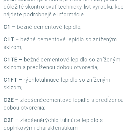
dôležité skontrolovať technický list výrobku, kde
nájdete podrobnejšie informácie.
C1 –
bežné cementové lepidlo;
C1T –
bežné cementové lepidlo so zníženým
sklzom;
C1TE –
bežné cementové lepidlo so zníženým
sklzom a predĺženou dobou otvorenia;
C1FT –
rýchlo
tuhnúce lepidlo so zníženým
sklzom;
C2E –
zlepšené
cementové lepidlo s predĺženou
dobou otvorenia;
C2F –
zlepšené
rýchlo tuhnúce lepidlo s
doplnkovými charakteristikami;