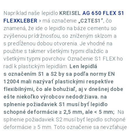
Napríklad naše lepidlo
KREISEL
AG 650 FLEX S1
FLEXKLEBER
má označenie
„C2TES1“
, čo
znamená, že ide o lepidlo na báze cementu so
zvýšenou prídržnosťou, so zníženým sklzom a
s predĺženou dobou otvorenia. Je vhodné na
použitie s takmer všetkými typmi dlaždíc a
všetkými typmi povrchov. Označenie S1 FLEX ho
radí k plastickým lepidlám.
Len lepidlá
s označením S1 a S2 by sa podľa normy EN
12004 mali nazývať plastickými respektíve
flexibilnými, čo ale bohužiaľ, aj v dnešnej dobe
ešte niekoľko výrobcov nedodržiava. na
splnenie požiadaviek S1 musí byť lepidlo
schopné deformácie ≥ 2,5 mm, ale < 5 mm;
Na
splnenie požiadaviek S2 musí byť lepidlo schopné
deformácie ≥ 5 mm. Toto označenie sa nevzťahuje