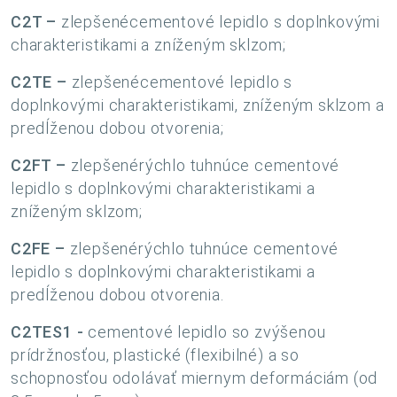
C2T –
zlepšené
cementové lepidlo s doplnkovými
charakteristikami a zníženým sklzom;
C2TE –
zlepšené
cementové lepidlo s
doplnkovými charakteristikami, zníženým sklzom a
predĺženou dobou otvorenia;
C2FT –
zlepšené
rýchlo tuhnúce cementové
lepidlo s doplnkovými charakteristikami a
zníženým sklzom;
C2FE –
zlepšené
rýchlo tuhnúce cementové
lepidlo s doplnkovými charakteristikami a
predĺženou dobou otvorenia.
C2TES1 -
cementové lepidlo so zvýšenou
prídržnosťou, plastické (flexibilné) a so
schopnosťou odolávať miernym deformáciám (od