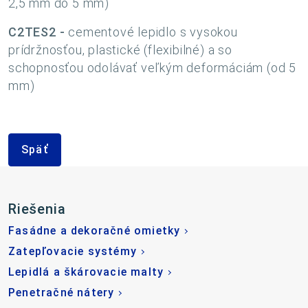
2,5 mm do 5 mm)
C2TES2 -
cementové lepidlo s vysokou
prídržnosťou, plastické (flexibilné) a so
schopnosťou odolávať veľkým deformáciám (od 5
mm)
Späť
Riešenia
Fasádne a dekoračné omietky
Zatepľovacie systémy
Lepidlá a škárovacie malty
Penetračné nátery