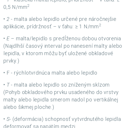
2
0,5 N/mm
•
2
- malta alebo lepidlo určené pre náročnejšie
2
aplikácie, prídržnosť – v ťahu: ≥ 1 N/mm
•
E
– malta/lepidlo s predĺženou dobou otvorenia
(Najdlhší časový interval po nanesení malty alebo
lepidla, v ktorom môžu byť uložené obkladové
prvky.)
• F - rýchlotvrdnúca malta alebo lepidlo
•
T
- malta alebo lepidlo so zníženým sklzom
(Pohyb obkladového prvku usadeného do vrstvy
malty alebo lepidla smerom nadol po vertikálnej
alebo šikmej ploche.)
•
S
- (deformácia) schopnosť vytvrdnutého lepidla
deformovať sa napätím medzi