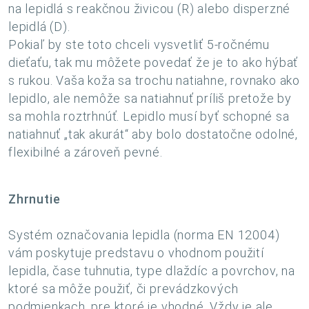
na lepidlá s reakčnou živicou (R) alebo disperzné
lepidlá (D).
Pokiaľ by ste toto chceli vysvetliť 5-ročnému
dieťaťu, tak mu môžete povedať že je to ako hýbať
s rukou. Vaša koža sa trochu natiahne, rovnako ako
lepidlo, ale nemôže sa natiahnuť príliš pretože by
sa mohla roztrhnúť. Lepidlo musí byť schopné sa
natiahnuť „tak akurát“ aby bolo dostatočne odolné,
flexibilné a zároveň pevné.
Zhrnutie
Systém označovania lepidla (norma EN 12004)
vám poskytuje predstavu o vhodnom použití
lepidla, čase tuhnutia, type dlaždíc a povrchov, na
ktoré sa môže použiť, či prevádzkových
podmienkach, pre ktoré je vhodné. Vždy je ale