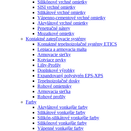
Silikónové vrchné omietky
SISI vrchné omietky
Silikátové vrchné omietky
Vápenno-cementové vrchné omietky
Akrylátové vrchné omietky
Penetračné nátery
Mozaikové omietky
Kontaktné zatepľovacie systémy
Kontaktné tepelnoizolačné systémy ETICS
Lepiaca a armovacia malta
Armovacie sieťky
Kotviace prvky
Lišty-Profily
Doplnkové výrobky
Expandovaný polystyrén EPS-XPS
Tepelnoizolačné dosky
Rohové omietniky
Armovacia sieťka
Rohové profily
Farby
Akrylátové vonkajšie farby
Silikátové vonkajšie farby
Silikón-silikátové vonkajšie farby
Silikónové vonkajšie farby
Vápenné vonkajšie farby