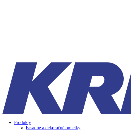
Produkty
Fasádne a dekoračné omietky