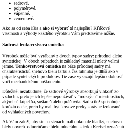
sadrové,
polymérové,
vápenné,
cementové.
Ako sa od seba líšia a
ako si vybrať
tú najlepšiu? Kľúčové
vlastnosti a výhody každého výrobku Vám predstavíme nižšie.
Sadrová
tenkovrstvová
omietka
Výrobok môže byť vyrábaný z dvoch typov sadry: prírodnej alebo
syntetickej. V oboch prípadoch je základný materiál mletý veľmi
jemne.
Tenkovrstvová omietka
na báze prírodnej sadry má
charakteristickú snehovo bielu farbu a čas tuhnutia je dlhší ako v
prípade syntetických produktov. Tie zase vykazujú lepšiu odolnosť
voči mechanickému poškodeniu.
Dôležité: nezabudnite, že sadrové výrobky absorbujú vlhkosť zo
vzduchu, preto je ich lepšie nepoužívať v "mokrých" miestnostiach,
akými sú kúpeľňa, sušiareň alebo práčovňa. Sadra tiež spôsobuje
koróziu ocele, preto by mali byť kovové prvky správne izolované
od vyhladených povrchov.
Ak Vám záleží, aby ste na stenách mali dokonale hladký, snehovo
biely povrch, odporúčame bielu minerálnu stierku Kreisel označenú