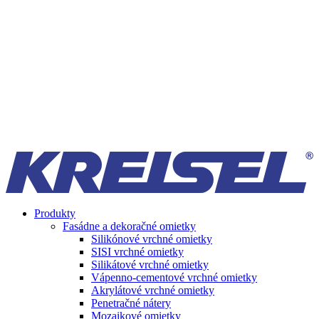
Produkty
Fasádne a dekoračné omietky
Silikónové vrchné omietky
SISI vrchné omietky
Silikátové vrchné omietky
Vápenno-cementové vrchné omietky
Akrylátové vrchné omietky
Penetračné nátery
Mozaikové omietky