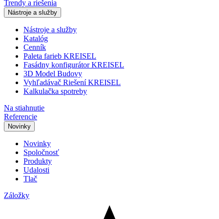
Trendy a riešenia
Nástroje a služby
Nástroje a služby
Katalóg
Cenník
Paleta farieb KREISEL
Fasádny konfigurátor KREISEL
3D Model Budovy
Vyhľadávač Riešení KREISEL
Kalkulačka spotreby
Na stiahnutie
Referencie
Novinky
Novinky
Spoločnosť
Produkty
Udalosti
Tlač
Záložky