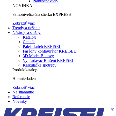
Náhradné diely
NOVINKA!
Samonivelizačná stierka EXPRESS
Zobraziť viac
Trendy a riešenia
Nástroje a služby
Katalóg
Cenník
Paleta farieb KREISEL
Fasádny konfigurátor KREISEL
3D Model Budovy
Vyhľadávač Riešení KREISEL
Kalkulačka spotreby
Produktkatalog
Herunterladen
Zobraziť viac
Na stiahnutie
Referencie
Novinky