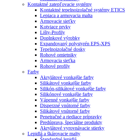
Kontaktné zatepľovacie systémy
Kontaktné tepelnoizolačné systémy ETICS
Lepiaca a armovacia malta
Armovacie sieťky
Kotviace prvky
Lišty-Profily
Doplnkové výrobky
Expandovaný polystyrén EPS-XPS
Tepelnoizolačné dosky
Rohové omietniky
Armovacia sieťka
Rohové profily
Farby
Akrylátové vonkajšie farby
Silikátové vonkajšie farby
Silikón-silikátové vonkajšie farby
Silikónové vonkajšie farby
Vápenné vonkajšie farby
Disperzné vnútorné farby
Silikátové vnútorné farby
Penetračné a riediace prípravky
Predúprava, špeciálne produkty
Akrylátové vyrovnávacie stierky
Lepidlá a škárovacie malty
Štandardné lepidlá