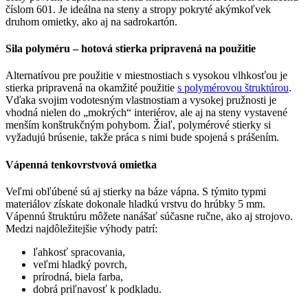
číslom 601. Je ideálna na steny a stropy pokryté akýmkoľvek
druhom omietky, ako aj na sadrokartón.
Sila polyméru –
hotová stierka
pripravená na použitie
Alternatívou pre použitie v miestnostiach s vysokou vlhkosťou je
stierka pripravená na okamžité použitie
s polymérovou štruktúrou
.
Vďaka svojim vodotesným vlastnostiam a vysokej pružnosti je
vhodná nielen do „mokrých“ interiérov, ale aj na steny vystavené
menším konštrukčným pohybom. Žiaľ, polymérové stierky si
vyžadujú brúsenie, takže práca s nimi bude spojená s prášením.
Vápenná
tenkovrstvová omietka
Veľmi obľúbené sú aj stierky na báze vápna. S týmito typmi
materiálov získate dokonale hladkú vrstvu do hrúbky 5 mm.
Vápennú štruktúru môžete nanášať súčasne ručne, ako aj strojovo.
Medzi najdôležitejšie výhody patrí:
ľahkosť spracovania,
veľmi hladký povrch,
prírodná, biela farba,
dobrá priľnavosť k podkladu.