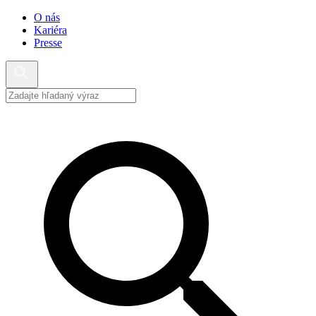
O nás
Kariéra
Presse