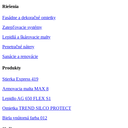
Riešenia
Fasádne a dekoračné omietky
Zatepľovacie systémy
Lepidlá a škárovacie malty
Penetračné nátery
Sanácie a renovácie
Produkty
Stierka Express 419
Armovacia malta MAX 8
Lepidlo AG 650 FLEX S1
Omietka TREND SILCO PROTECT
Biela vnútorná farba 012