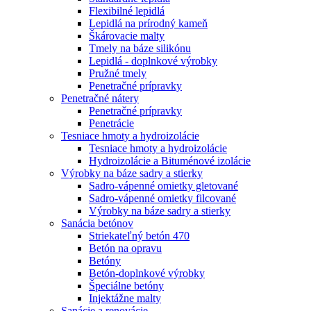
Flexibilné lepidlá
Lepidlá na prírodný kameň
Škárovacie malty
Tmely na báze silikónu
Lepidlá - doplnkové výrobky
Pružné tmely
Penetračné prípravky
Penetračné nátery
Penetračné prípravky
Penetrácie
Tesniace hmoty a hydroizolácie
Tesniace hmoty a hydroizolácie
Hydroizolácie a Bituménové izolácie
Výrobky na báze sadry a stierky
Sadro-vápenné omietky gletované
Sadro-vápenné omietky filcované
Výrobky na báze sadry a stierky
Sanácia betónov
Striekateľný betón 470
Betón na opravu
Betóny
Betón-doplnkové výrobky
Špeciálne betóny
Injektážne malty
Sanácie a renovácie