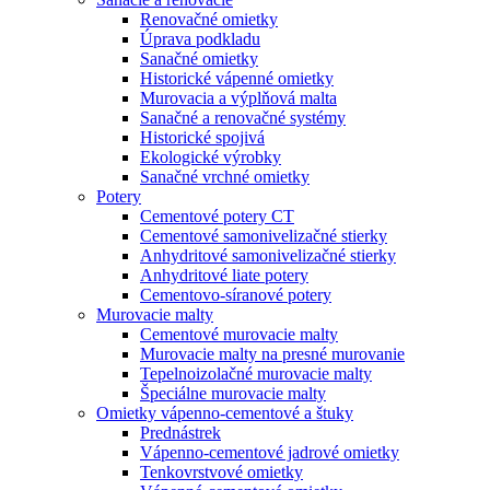
Renovačné omietky
Úprava podkladu
Sanačné omietky
Historické vápenné omietky
Murovacia a výplňová malta
Sanačné a renovačné systémy
Historické spojivá
Ekologické výrobky
Sanačné vrchné omietky
Potery
Cementové potery CT
Cementové samonivelizačné stierky
Anhydritové samonivelizačné stierky
Anhydritové liate potery
Cementovo-síranové potery
Murovacie malty
Cementové murovacie malty
Murovacie malty na presné murovanie
Tepelnoizolačné murovacie malty
Špeciálne murovacie malty
Omietky vápenno-cementové a štuky
Prednástrek
Vápenno-cementové jadrové omietky
Tenkovrstvové omietky