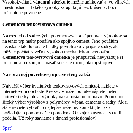
Vysokokvalitnú
vápennú stierku
je možné aplikovať aj vo vlhkých
miestnostiach. Takéto výrobky sa aplikujú bez brúsenia, hoci
brúsenie je povolené.
Cementová tenkovrstvová omietka
Na rozdiel od sadrových, polymérových a vápenných výrobkov sa
na tento typ malty používa ako spojivo cement. Jeho použitím
nezískate tak dokonale hladký povrch ako v prípade sadry, ale
môžete počítať s veľmi vysokou mechanickou pevnosťou.
Cementová
tenkovrstvová
omietka
je priepustná, nevyžaduje si
brúsenie a možno ju nanášať súčasne ručne, ako aj strojovo.
Na správnej povrchovej úprave steny záleží
Najväčší výber kvalitných tenkovrstvových omietok nájdete v
internetovom obchode Kreisel. V našej ponuke nájdete nielen
hotové stierky, ale aj výrobky na samostatnú prípravu. Ponúkame
široký výber výrobkov z polymérov, vápna, cementu a sadry. Ak si
stále neviete vybrať to najlepšie riešenie, kontaktujte nás a
požiadajte o pomoc našich poradcov. O svoje skúsenosti sa radi
podelia. Už roky staviame s tímami profesionálov!
Späť