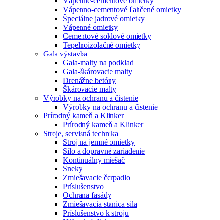
Vápenné-cementové omietky
Vápenno-cementové ľahčené omietky
Špeciálne jadrové omietky
Vápenné omietky
Cementové soklové omietky
Tepelnoizolačné omietky
Gala výstavba
Gala-malty na podklad
Gala-škárovacie malty
Drenážne betóny
Škárovacie malty
Výrobky na ochranu a čistenie
Výrobky na ochranu a čistenie
Prírodný kameň a Klinker
Prírodný kameň a Klinker
Stroje, servisná technika
Stroj na jemné omietky
Silo a dopravné zariadenie
Kontinuálny miešač
Šneky
Zmiešavacie čerpadlo
Príslušenstvo
Ochrana fasády
Zmiešavacia stanica sila
Príslušenstvo k stroju