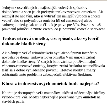
Jedným z osvedčených a najčastejšie volených spôsobov
dokončovania stien je ich prekrytie
tenkovrstvovou omietkou
. Ak
rozmýšľate nad tým,
ako si vybrať
ten najlepší výrobok a chcete
vedieť, ako sa polymérová omietka líši od cementovej alebo
sadrovej omietky, tak tento článok je práve pre Vás. Pozrite si našu
praktickú príručku a zistite všetko, čo je potrebné vedieť o stierkach!
Tenkovrstvová omietka, čiže spôsob, ako vytvoriť
dokonale hladké steny
Ak plánujete veľkú rekonštrukciu bytu alebo úpravu interiéru v
novostavbe domu, tenkovrstvová omietka Vám umožní získať
dokonale hladké steny. V starých budovách sa používali najmä
vápenno-cementové omietky, ktorých zrnitá štruktúra neumožňovala
tešiť sa z dobre vyhladeného povrchu.
Hotové
stierky a
malty
odstraňujú tento problém a zabezpečujú efektívnu štruktúru.
Ktorá z tenkovrstvových omietok bude najlepšia?
Na trhu je dostupných veľa materiálov, takže si môžete nájsť ideálny
výrobok pre Vás. Medzi najbežnejšie používané typy
omietok
na
stavbách patria: