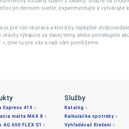
zistentný vizuálny dojem z lokality. Snažte sa zhodno
eňov pri dennom svetle, experimentujte a vytvárajte 
farba je pre vás tá pravá a ktorá by najlepšie zodpoved
otázky týkajúce sa danej témy alebo potrebujete akú
r
, sme tu pre vás a radi vám pomôžeme.
ukty
Služby
a Express 419
Katalóg
acia malta MAX 8
Kalkulačka spotreby
o AG 650 FLEX S1
Vyhľadávač Riešení