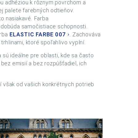
ou adhéziou k rôznym povrchom a
j palete farebných odtieňov.
ko nasiakavé. Farba
nadobúda samočistiace schopnosti.
arba
ELASTIC FARBE 007
. Zachováva
trhlinami, ktoré spoľahlivo vyplní.
sú ideálne pre oblasti, kde sa často
bez emisií a bez rozpúšťadiel, ich
sí však od vašich konkrétnych potrieb