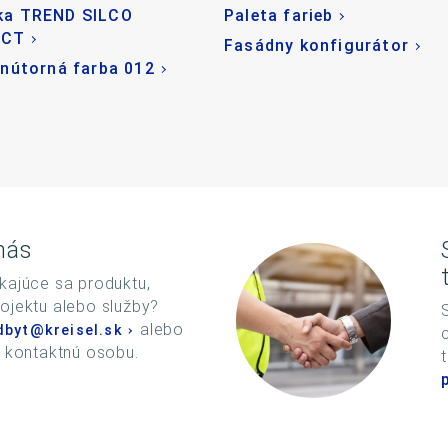
ka TREND SILCO
Paleta farieb
ECT
Fasádny konfigurátor
vnútorná farba 012
nás
kajúce sa produktu,
ojektu alebo služby?
alebo
dbyt@kreisel.sk
u kontaktnú osobu.