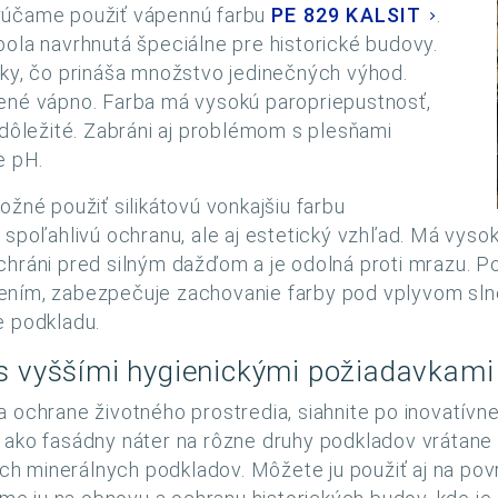
orúčame použiť vápennú farbu
PE 829 KALSIT
.
bola navrhnutá špeciálne pre historické budovy.
žky, čo prináša množstvo jedinečných výhod.
sené vápno. Farba má vysokú paropriepustnosť,
 dôležité. Zabráni aj problémom s plesňami
e pH.
ožné použiť silikátovú vonkajšiu farbu
n spoľahlivú ochranu, ale aj estetický vzhľad. Má vys
chráni pred silným dažďom a je odolná proti mrazu. P
ením, zabezpečuje zachovanie farby pod vplyvom slne
e podkladu.
 s vyššími hygienickými požiadavkami
a ochrane životného prostredia, siahnite po inovatív
 ako fasádny náter na rôzne druhy podkladov vrátane
h minerálnych podkladov. Môžete ju použiť aj na pov