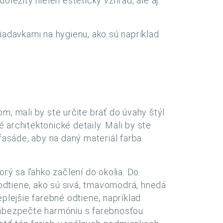
ležitý nielen estetický vzhľad, ale aj
adavkami na hygienu, ako sú napríklad
m, mali by ste určite brať do úvahy štýl
 architektonické detaily. Mali by ste
 fasáde, aby na daný materiál farba
torý sa ľahko začlení do okolia. Do
odtiene, ako sú sivá, tmavomodrá, hnedá
eplejšie farebné odtiene, napríklad
 Zabezpečte harmóniu s farebnosťou