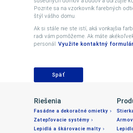
susedných domov a budov a udržujte kon
Pozrite sa na vzorkovník farebných odti
štýl vášho domu.
Ak si stále nie ste istí, aká vonkajšia 
radi vám pomôžeme. Ak máte akékoľvek 
personál.
Využite kontaktný formulá
Späť
Riešenia
Prod
Fasádne a dekoračné omietky
Stierk
Zatepľovacie systémy
Armov
Lepidlá a škárovacie malty
Lepidl