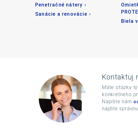
Penetračné nátery
Omiet
PROT
Sanácie a renovácie
Biela 
Kontaktuj 
Máte otázky tý
konkrétneho pr
Napíšte nám
o
nájdite správn