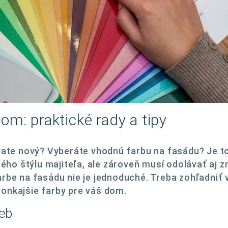
om: praktické rady a tipy
ate nový? Vyberáte vhodnú farbu na fasádu? Je to
ného štýlu majiteľa, ale zároveň musí odolávať aj
be na fasádu nie je jednoduché. Treba zohľadniť 
 vonkajšie farby pre váš dom.
ieb