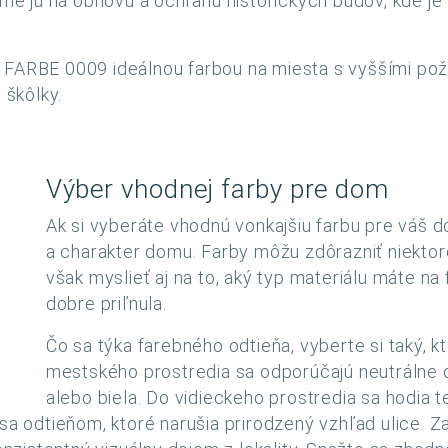
ju na obnovu a ochranu historických budov, kde je dô
 FARBE 0009 ideálnou farbou na miesta s vyššími poži
škôlky.
Výber vhodnej farby pre dom
Ak si vyberáte vhodnú vonkajšiu farbu pre váš do
a charakter domu. Farby môžu zdôrazniť niektoré
však myslieť aj na to, aký typ materiálu máte na
dobre priľnula.
Čo sa týka farebného odtieňa, vyberte si taký, k
mestského prostredia sa odporúčajú neutrálne 
alebo biela. Do vidieckeho prostredia sa hodia t
 sa odtieňom, ktoré narušia prirodzený vzhľad ulice.