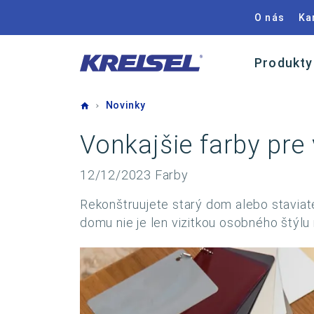
O nás
Ka
Produkty
Home
Novinky
Vonkajšie farby pre 
12/12/2023
Farby
Rekonštruujete starý dom alebo staviat
domu nie je len vizitkou osobného štýl