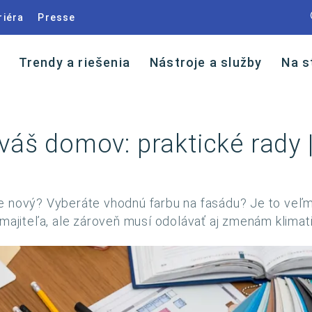
riéra
Presse
Trendy a riešenia
Nástroje a služby
Na s
váš domov: praktické rady |
e nový? Vyberáte vhodnú farbu na fasádu? Je to veľm
u majiteľa, ale zároveň musí odolávať aj zmenám klim