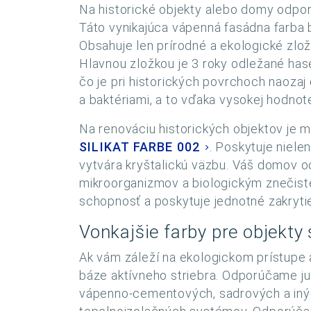
Na historické objekty alebo domy odp
Táto vynikajúca vápenná fasádna farba 
Obsahuje len prírodné a ekologické zlo
Hlavnou zložkou je 3 roky odležané ha
čo je pri historických povrchoch naozaj
a baktériami, a to vďaka vysokej hodnot
Na renováciu historických objektov je m
SILIKAT FARBE 002
. Poskytuje niele
vytvára kryštalickú väzbu. Váš domov o
mikroorganizmov a biologickým znečist
schopnosť a poskytuje jednotné zakryti
Vonkajšie farby pre objekty
Ak vám záleží na ekologickom prístupe 
báze aktívneho striebra. Odporúčame ju
vápenno-cementových, sadrových a inýc