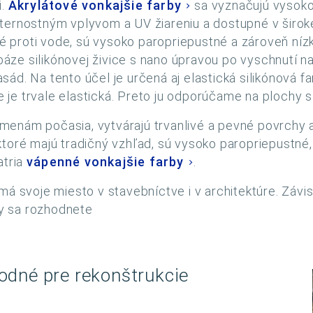
i.
Akrylátové vonkajšie farby
sa vyznačujú vysok
ternostným vplyvom a UV žiareniu a dostupné v široke
é proti vode, sú vysoko paropriepustné a zároveň níz
báze silikónovej živice s nano úpravou po vyschnutí 
fasád. Na tento účel je určená aj elastická silikónová f
e je trvale elastická. Preto ju odporúčame na plochy s 
menám počasia, vytvárajú trvanlivé a pevné povrchy a 
toré majú tradičný vzhľad, sú vysoko paropriepustné, 
atria
vápenné vonkajšie farby
.
má svoje miesto v stavebníctve i v architektúre. Závi
by sa rozhodnete
odné pre rekonštrukcie