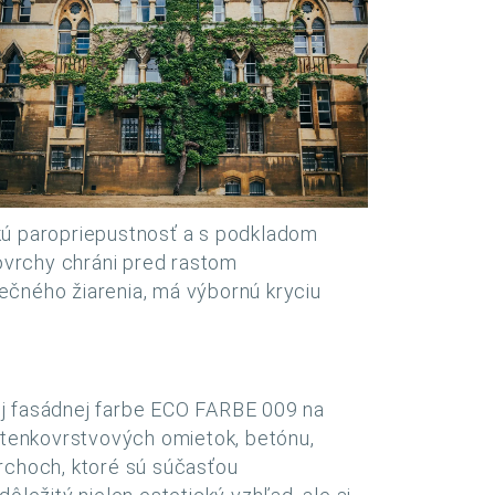
okú paropriepustnosť a s podkladom
ovrchy chráni pred rastom
čného žiarenia, má výbornú kryciu
nej fasádnej farbe ECO FARBE 009 na
 tenkovrstvových omietok, betónu,
rchoch, ktoré sú súčasťou