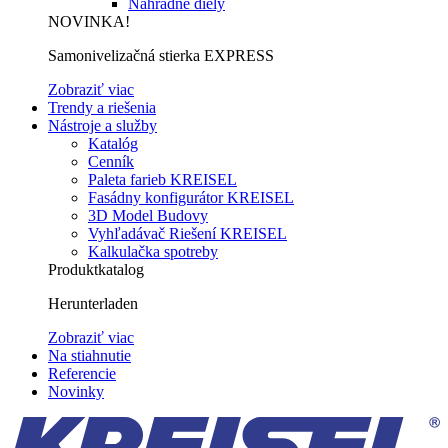
Náhradné diely
NOVINKA!
Samonivelizačná stierka EXPRESS
Zobraziť viac
Trendy a riešenia
Nástroje a služby
Katalóg
Cenník
Paleta farieb KREISEL
Fasádny konfigurátor KREISEL
3D Model Budovy
Vyhľadávač Riešení KREISEL
Kalkulačka spotreby
Produktkatalog
Herunterladen
Zobraziť viac
Na stiahnutie
Referencie
Novinky