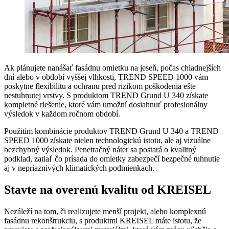
Ak plánujete nanášať fasádnu omietku na jeseň, počas chladnejších
dní alebo v období vyššej vlhkosti, TREND SPEED 1000 vám
poskytne flexibilitu a ochranu pred rizikom poškodenia ešte
nestuhnutej vrstvy. S produktom TREND Grund U 340 získate
kompletné riešenie, ktoré vám umožní dosiahnuť profesionálny
výsledok v každom ročnom období.
Použitím kombinácie produktov TREND Grund U 340 a TREND
SPEED 1000 získate nielen technologickú istotu, ale aj vizuálne
bezchybný výsledok. Penetračný náter sa postará o kvalitný
podklad, zatiaľ čo prísada do omietky zabezpečí bezpečné tuhnutie
aj v nepriaznivých klimatických podmienkach.
Stavte na overenú kvalitu od KREISEL
Nezáleží na tom, či realizujete menší projekt, alebo komplexnú
fasádnu rekonštrukciu, s produktmi KREISEL máte istotu, že