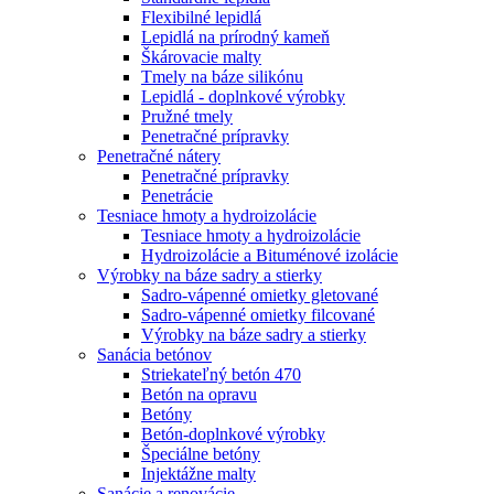
Flexibilné lepidlá
Lepidlá na prírodný kameň
Škárovacie malty
Tmely na báze silikónu
Lepidlá - doplnkové výrobky
Pružné tmely
Penetračné prípravky
Penetračné nátery
Penetračné prípravky
Penetrácie
Tesniace hmoty a hydroizolácie
Tesniace hmoty a hydroizolácie
Hydroizolácie a Bituménové izolácie
Výrobky na báze sadry a stierky
Sadro-vápenné omietky gletované
Sadro-vápenné omietky filcované
Výrobky na báze sadry a stierky
Sanácia betónov
Striekateľný betón 470
Betón na opravu
Betóny
Betón-doplnkové výrobky
Špeciálne betóny
Injektážne malty
Sanácie a renovácie