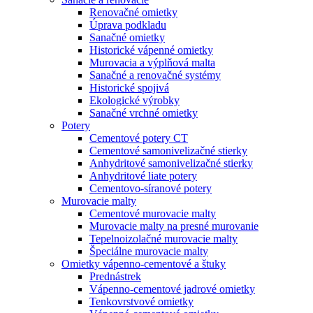
Renovačné omietky
Úprava podkladu
Sanačné omietky
Historické vápenné omietky
Murovacia a výplňová malta
Sanačné a renovačné systémy
Historické spojivá
Ekologické výrobky
Sanačné vrchné omietky
Potery
Cementové potery CT
Cementové samonivelizačné stierky
Anhydritové samonivelizačné stierky
Anhydritové liate potery
Cementovo-síranové potery
Murovacie malty
Cementové murovacie malty
Murovacie malty na presné murovanie
Tepelnoizolačné murovacie malty
Špeciálne murovacie malty
Omietky vápenno-cementové a štuky
Prednástrek
Vápenno-cementové jadrové omietky
Tenkovrstvové omietky