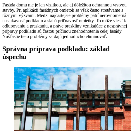
Fasáda domu nie je len vizitkou, ale aj dôležitou ochrannou vrstvou
stavby. Pri aplikácii fasádnych omietok sa však často stretávame s
rôznymi výzvami. Medzi najčastejšie problémy patrí nerovnomerná
nasiakavosť podkladu a slabá priľnavosť omietky. To môže viesť k
odlupovaniu a praskaniu, a práve praskliny vznikajúce z nesprávnej
prípravy podkladu sú častou príčinou znehodnotenia celej fasády.
Našťastie tieto problémy sa dajú jednoducho eliminovať.
Správna príprava podkladu: základ
úspechu