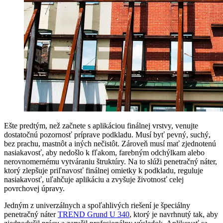
Ešte predtým, než začnete s aplikáciou finálnej vrstvy, venujte
dostatočnú pozornosť príprave podkladu. Musí byť pevný, suchý,
bez prachu, mastnôt a iných nečistôt. Zároveň musí mať zjednotenú
nasiakavosť, aby nedošlo k fľakom, farebným odchýlkam alebo
nerovnomernému vytváraniu štruktúry. Na to slúži penetračný náter,
ktorý zlepšuje priľnavosť finálnej omietky k podkladu, reguluje
nasiakavosť, uľahčuje aplikáciu a zvyšuje životnosť celej
povrchovej úpravy.
Jedným z univerzálnych a spoľahlivých riešení je špeciálny
penetračný náter
TREND Grund U 340
, ktorý je navrhnutý tak, aby