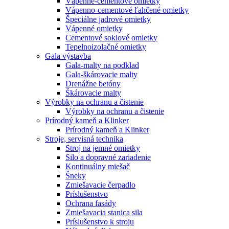
Vápenné-cementové omietky
Vápenno-cementové ľahčené omietky
Špeciálne jadrové omietky
Vápenné omietky
Cementové soklové omietky
Tepelnoizolačné omietky
Gala výstavba
Gala-malty na podklad
Gala-škárovacie malty
Drenážne betóny
Škárovacie malty
Výrobky na ochranu a čistenie
Výrobky na ochranu a čistenie
Prírodný kameň a Klinker
Prírodný kameň a Klinker
Stroje, servisná technika
Stroj na jemné omietky
Silo a dopravné zariadenie
Kontinuálny miešač
Šneky
Zmiešavacie čerpadlo
Príslušenstvo
Ochrana fasády
Zmiešavacia stanica sila
Príslušenstvo k stroju