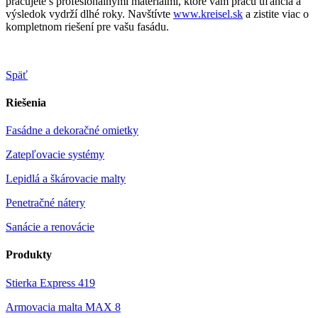
pracujete s profesionálnymi materiálmi, ktoré vám prácu uľahčia a
výsledok vydrží dlhé roky. Navštívte
www.kreisel.sk
a zistite viac o
kompletnom riešení pre vašu fasádu.
Späť
Riešenia
Fasádne a dekoračné omietky
Zatepľovacie systémy
Lepidlá a škárovacie malty
Penetračné nátery
Sanácie a renovácie
Produkty
Stierka Express 419
Armovacia malta MAX 8