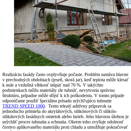
Realizáciu fasády často ovplyvňuje počasie. Problém nastáva hlavne
v prechodných obdobiach (jeseň, skorá jar), keď teplota môže klesať
k nule a vzdušná vlhkosť stúpať nad 70 %. V takýchto
podmienkach môžu materiály zle tuhnúť, nevytvoria správnu
štruktúru, prípadne môže dôjsť k ich poškodeniu. V tomto prípade
odporúčame použiť špeciálnu prísadu urýchľujúcu tuhnutie
TREND SPEED 1000
. Tento tekutý aditívny prípravok sa
jednoducho primieša do akrylátových, silikónových či silikón-
silikátových fasádnych omietok alebo farieb. Jeho hlavnou úlohou je
urýchliť proces tuhnutia a schnutia. Okrem toho zvyšuje odolnosť
čerstvo aplikovaného materiálu proti chladu a umožňuje pokračovať