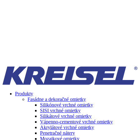
Produkty
Fasádne a dekoračné omietky
Silikónové vrchné omietky
SISI vrchné omietky
Silikátové vrchné omietky
Vápenno-cementové vrchné omietky
Akrylátové vrchné omietky
Penetračné nátery
Mozaikové omietky