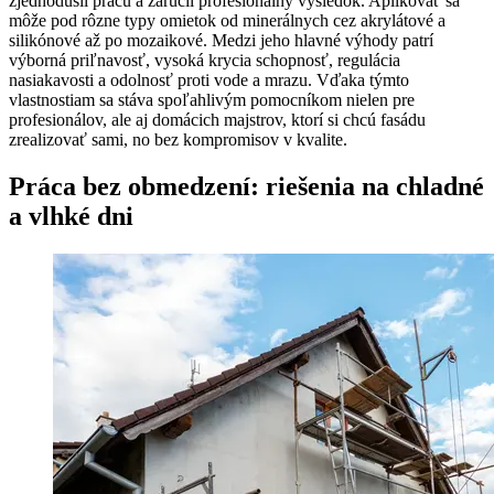
zjednodušil prácu a zaručil profesionálny výsledok. Aplikovať sa
môže pod rôzne typy omietok od minerálnych cez akrylátové a
silikónové až po mozaikové. Medzi jeho hlavné výhody patrí
výborná priľnavosť, vysoká krycia schopnosť, regulácia
nasiakavosti a odolnosť proti vode a mrazu. Vďaka týmto
vlastnostiam sa stáva spoľahlivým pomocníkom nielen pre
profesionálov, ale aj domácich majstrov, ktorí si chcú fasádu
zrealizovať sami, no bez kompromisov v kvalite.
Práca bez obmedzení: riešenia na chladné
a vlhké dni