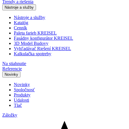
Trendy a riešenia
Nástroje a služby
Nástroje a služby
Katalóg
Cenník
Paleta farieb KREISEL
Fasádny konfigurátor KREISEL
3D Model Budovy
Vyhľadávač Riešení KREISEL
Kalkulačka spotreby
Na stiahnutie
Referencie
Novinky
Novinky
Spoločnosť
Produkty
Udalosti
Tlač
Záložky