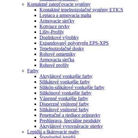
Kontaktné zatepľovacie systémy
Kontaktné tepelnoizolačné systémy ETICS
Lepiaca a armovacia malta
Armovacie sieťky
Kotviace prvky
Lišty-Profily
Doplnkové výrobky
Expandovaný polystyrén EPS-XPS
Tepelnoizolačné dosky
Rohové omietniky
Armovacia sieťka
Rohové profily
Farby
Akrylátové vonkajšie farby
Silikátové vonkajšie farby
Silikón-silikátové vonkajšie farby
Silikónové vonkajšie farby
Vápenné vonkajšie farby
Disperzné vnútorné farby
Silikátové vnútorné farby
Penetračné a riediace prípravky
Predúprava, špeciálne produkty
Akrylátové vyrovnávacie stierky
Lepidlá a škárovacie malty
Štandardné lepidlá