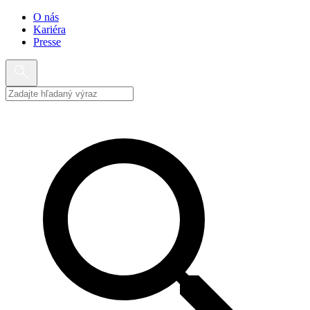
O nás
Kariéra
Presse