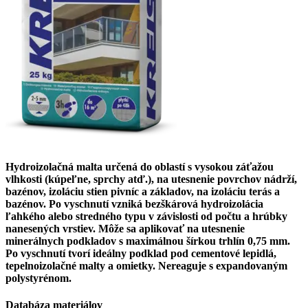
Hydroizolačná malta určená do oblastí s vysokou záťažou
vlhkosti (kúpeľne, sprchy atď.), na utesnenie povrchov nádrží,
bazénov, izoláciu stien pivníc a základov, na izoláciu terás a
bazénov. Po vyschnutí vzniká bezškárová hydroizolácia
ľahkého alebo stredného typu v závislosti od počtu a hrúbky
nanesených vrstiev. Môže sa aplikovať na utesnenie
minerálnych podkladov s maximálnou šírkou trhlín 0,75 mm.
Po vyschnutí tvorí ideálny podklad pod cementové lepidlá,
tepelnoizolačné malty a omietky. Nereaguje s expandovaným
polystyrénom.
Databáza materiálov