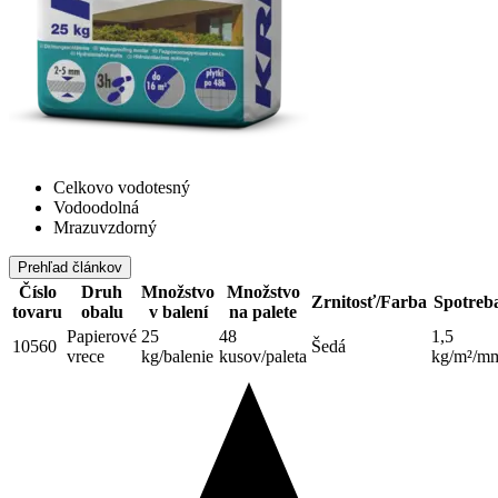
Celkovo vodotesný
Vodoodolná
Mrazuvzdorný
Prehľad článkov
Číslo
Druh
Množstvo
Množstvo
Zrnitosť/Farba
Spotreb
tovaru
obalu
v balení
na palete
Papierové
25
48
1,5
10560
Šedá
vrece
kg/balenie
kusov/paleta
kg/m²/m