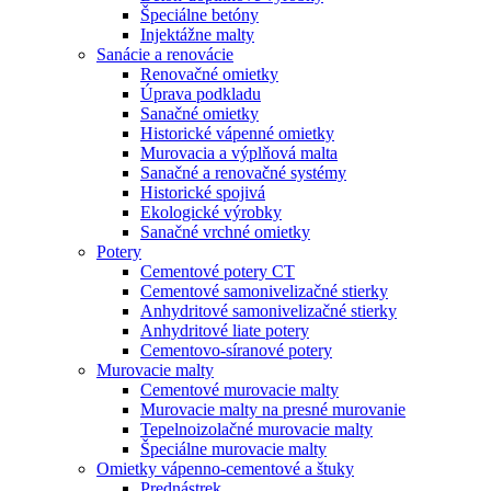
Špeciálne betóny
Injektážne malty
Sanácie a renovácie
Renovačné omietky
Úprava podkladu
Sanačné omietky
Historické vápenné omietky
Murovacia a výplňová malta
Sanačné a renovačné systémy
Historické spojivá
Ekologické výrobky
Sanačné vrchné omietky
Potery
Cementové potery CT
Cementové samonivelizačné stierky
Anhydritové samonivelizačné stierky
Anhydritové liate potery
Cementovo-síranové potery
Murovacie malty
Cementové murovacie malty
Murovacie malty na presné murovanie
Tepelnoizolačné murovacie malty
Špeciálne murovacie malty
Omietky vápenno-cementové a štuky
Prednástrek