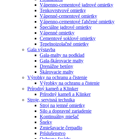
Vápenno-cementové jadrové omietky
Tenkovrstvové omietky
Vápenné-cementové omietky
Vápenno-cementové ľahčené omietky
Špeciálne jadrové omietky
Vápenné omietky
Cementové soklové omietky
Tepelnoizolačné omietky
Gala výstavba
Gala-malty na podklad
Gala-škárovacie malty
Drenážne betóny
Škárovacie malty
Výrobky na ochranu a čistenie
Výrobky na ochranu a čistenie
Prírodný kameň a Klinker
Prírodný kameň a Klinker
Stroje, servisná technika
Stroj na jemné omietky
Silo a dopravné zariadenie
Kontinuálny miešač
Šneky
Zmiešavacie čerpadlo
Príslušenstvo
Ochrana fasády