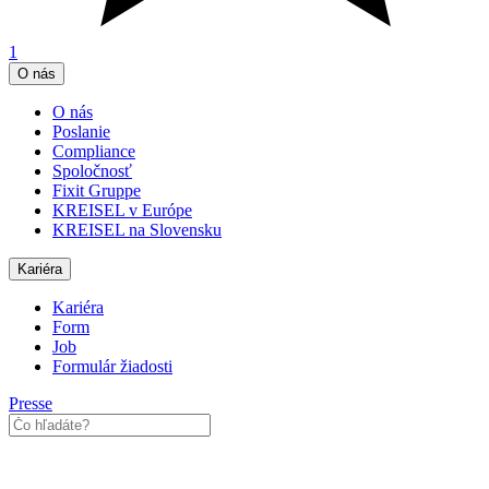
1
O nás
O nás
Poslanie
Compliance
Spoločnosť
Fixit Gruppe
KREISEL v Európe
KREISEL na Slovensku
Kariéra
Kariéra
Form
Job
Formulár žiadosti
Presse