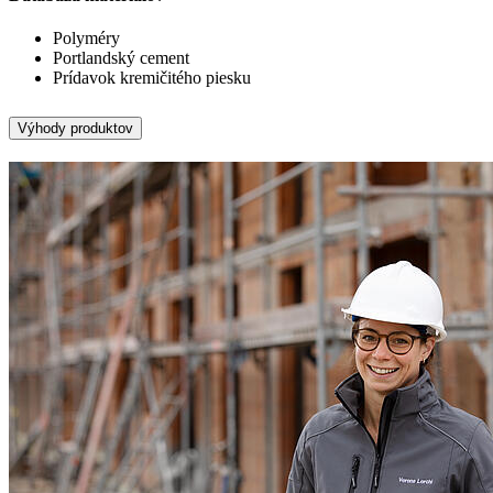
Polyméry
Portlandský cement
Prídavok kremičitého piesku
Výhody produktov