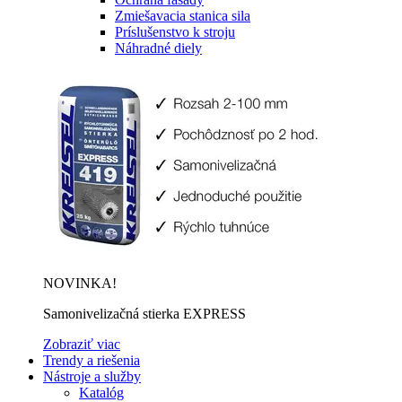
Zmiešavacia stanica sila
Príslušenstvo k stroju
Náhradné diely
NOVINKA!
Samonivelizačná stierka EXPRESS
Zobraziť viac
Trendy a riešenia
Nástroje a služby
Katalóg