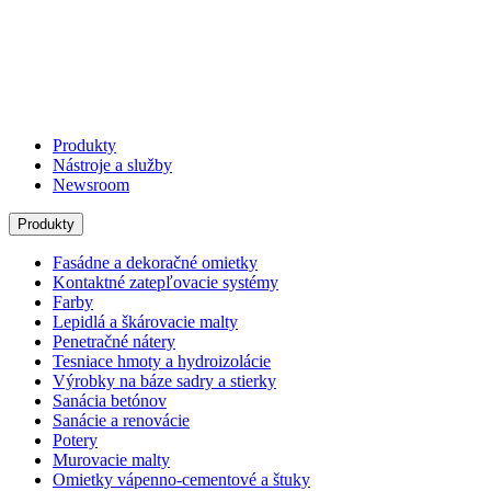
Produkty
Nástroje a služby
Newsroom
Produkty
Fasádne a dekoračné omietky
Kontaktné zatepľovacie systémy
Farby
Lepidlá a škárovacie malty
Penetračné nátery
Tesniace hmoty a hydroizolácie
Výrobky na báze sadry a stierky
Sanácia betónov
Sanácie a renovácie
Potery
Murovacie malty
Omietky vápenno-cementové a štuky