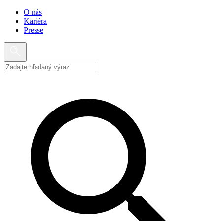
O nás
Kariéra
Presse