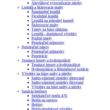
Akrylátové vyrovnávacie stierky
Lepidlá a škárovacie malty
Štandardné lepidlá
Flexibilné lepidlá
Lepidlá na prírodný kameň
Škárovacie malty
Tmely na báze silikónu
Lepidlá - doplnkové výrobky
Pružné tmely
Penetračné prípravky
Penetračné nátery
Penetračné prípravky
Penetrácie
Tesniace hmoty a hydroizolácie
Tesniace hmoty a hydroizolácie
Hydroizolácie a Bituménové izolácie
Výrobky na báze sadry a stierky
Sadro-vápenné omietky gletované
Sadro-vápenné omietky filcované
Výrobky na báze sadry a stierky
Sanácia betónov
Striekateľný betón 470
Betón na opravu
Betóny
Betón-doplnkové výrobky