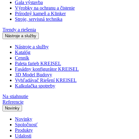
Gala výstavba
Výrobky na ochranu a čistenie
Prírodný kameň a Klinker
Stroje, servisná technika
Trendy a riešenia
Nástroje a služby
Nástroje a služby
Katalóg
Cenník
Paleta farieb KREISEL
Fasádny konfigurátor KREISEL
3D Model Budovy
Vyhľadávač Riešení KREISEL
Kalkulačka spotreby
Na stiahnutie
Referencie
Novinky
Novinky
Spoločnosť
Produkty
Udalosti