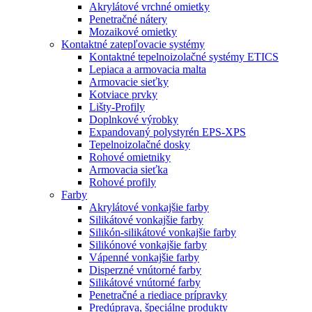
Akrylátové vrchné omietky
Penetračné nátery
Mozaikové omietky
Kontaktné zatepľovacie systémy
Kontaktné tepelnoizolačné systémy ETICS
Lepiaca a armovacia malta
Armovacie sieťky
Kotviace prvky
Lišty-Profily
Doplnkové výrobky
Expandovaný polystyrén EPS-XPS
Tepelnoizolačné dosky
Rohové omietniky
Armovacia sieťka
Rohové profily
Farby
Akrylátové vonkajšie farby
Silikátové vonkajšie farby
Silikón-silikátové vonkajšie farby
Silikónové vonkajšie farby
Vápenné vonkajšie farby
Disperzné vnútorné farby
Silikátové vnútorné farby
Penetračné a riediace prípravky
Predúprava, špeciálne produkty