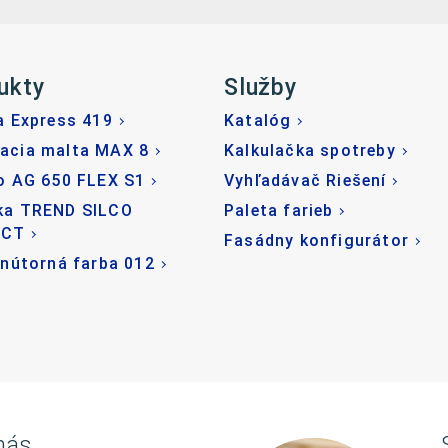
ukty
Služby
a Express 419
Katalóg
acia malta MAX 8
Kalkulačka spotreby
o AG 650 FLEX S1
Vyhľadávač Riešení
ka TREND SILCO
Paleta farieb
ECT
Fasádny konfigurátor
vnútorná farba 012
nás