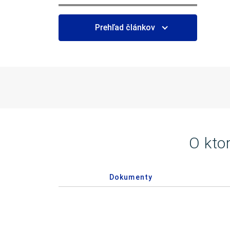
Prehľad článkov
O kto
Dokumenty