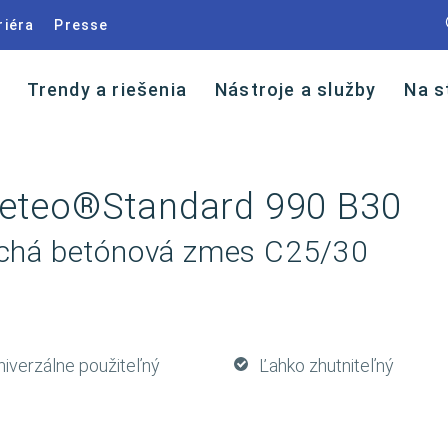
riéra
Presse
Trendy a riešenia
Nástroje a služby
Na s
eteo®Standard 990 B30
chá betónová zmes C25/30
niverzálne použiteľný
Ľahko zhutniteľný