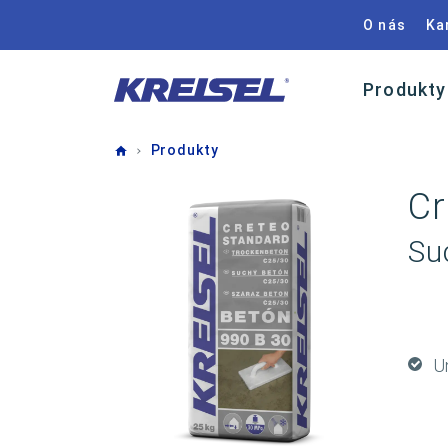
O nás
Ka
Produkty
Home
Produkty
Cr
Su
U