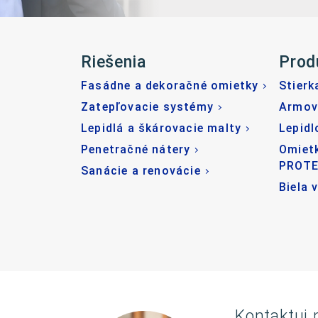
Riešenia
Prod
Fasádne a dekoračné omietky
Stierk
Zatepľovacie systémy
Armov
Lepidlá a škárovacie malty
Lepidl
Penetračné nátery
Omiet
PROT
Sanácie a renovácie
Biela 
Kontaktuj 