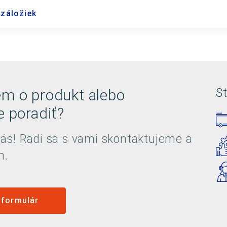
 záložiek
em o produkt alebo
St
e poradiť?
nás! Radi sa s vami skontaktujeme a
m.
 formulár