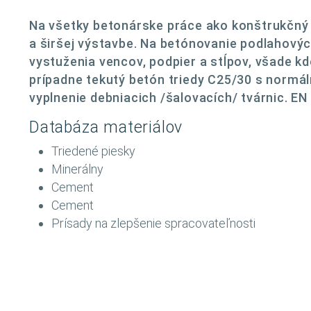
Na všetky betonárske práce ako konštrukčný
a širšej výstavbe. Na betónovanie podlahových
vystuženia vencov, podpier a stĺpov, všade k
prípadne tekutý betón triedy C25/30 s normá
vyplnenie debniacich /šalovacích/ tvárnic. EN
Databáza materiálov
Triedené piesky
Minerálny
Cement
Cement
Prísady na zlepšenie spracovateľnosti