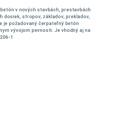
 betón v nových stavbách, prestavbách
 dosiek, stropov, základov, prekladov,
de je požadovaný čerpateľný betón
lnym vývojom pevnosti. Je vhodný aj na
 206-1