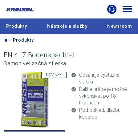
Produkty
Nástroje a služby
Newsroom
Home
Produkty
FN 417 Bodenspachtel
Samonivelizačná stierka
Obsahuje výstužné
NOVINKY
vlákna
Ďalšie práce je možné
vykonávať po 18
hodinách
Pod obklad, dlažbu,
koberce