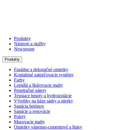
Produkty
Nástroje a služby
Newsroom
Produkty
Fasádne a dekoračné omietky
Kontaktné zatepľovacie systémy
Farby
Lepidlá a škárovacie malty
Penetračné nátery
Tesniace hmoty a hydroizolácie
Výrobky na báze sadry a stierky
Sanácia betónov
Sanácie a renovácie
Potery
Murovacie malty
Omietky vápenno-cementové a štuky