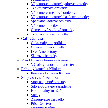
Vápenno-cementové jadrové omietky
Tenkovrstvové omietky
Vápenné-cementové omietky
Vápenno-cementové ľahčené omietky
Špeciálne jadrové omietky
Vápenné omietky
Cementové soklové omietky
Tepelnoizolačné omietky
Gala výstavba
Gala-malty na podklad
Gala-škárovacie malty
Drenážne betóny
Škárovacie malty
Výrobky na ochranu a čistenie
Výrobky na ochranu a čistenie
Prírodný kameň a Klinker
Prírodný kameň a Klinker
Stroje, servisná technika
Stroj na jemné omietky
Silo a dopravné zariadenie
Kontinuálny miešač
Šneky
Zmiešavacie čerpadlo
Príslušenstvo
Ochrana fasády