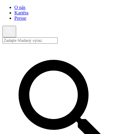
O nás
Kariéra
Presse