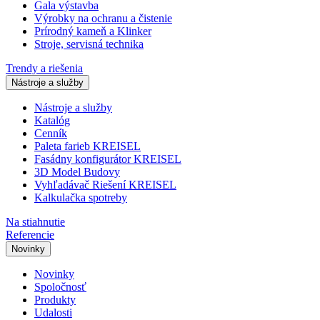
Gala výstavba
Výrobky na ochranu a čistenie
Prírodný kameň a Klinker
Stroje, servisná technika
Trendy a riešenia
Nástroje a služby
Nástroje a služby
Katalóg
Cenník
Paleta farieb KREISEL
Fasádny konfigurátor KREISEL
3D Model Budovy
Vyhľadávač Riešení KREISEL
Kalkulačka spotreby
Na stiahnutie
Referencie
Novinky
Novinky
Spoločnosť
Produkty
Udalosti