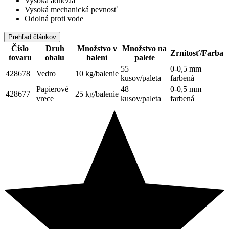
Vysoká adhézia
Vysoká mechanická pevnosť
Odolná proti vode
Prehľad článkov
Číslo
Druh
Množstvo v
Množstvo na
Zrnitosť/Farba
tovaru
obalu
balení
palete
55
0-0,5 mm
428678
Vedro
10 kg/balenie
kusov/paleta
farbená
Papierové
48
0-0,5 mm
428677
25 kg/balenie
vrece
kusov/paleta
farbená