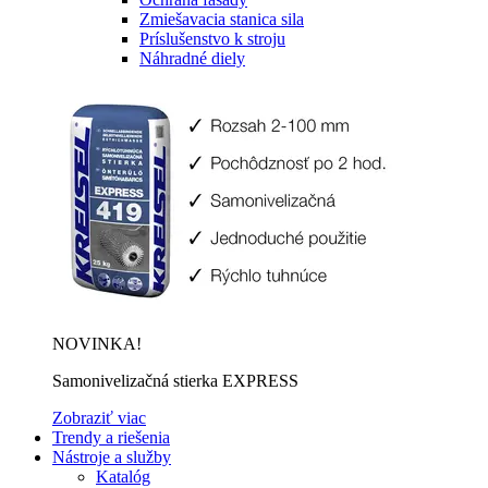
Zmiešavacia stanica sila
Príslušenstvo k stroju
Náhradné diely
NOVINKA!
Samonivelizačná stierka EXPRESS
Zobraziť viac
Trendy a riešenia
Nástroje a služby
Katalóg