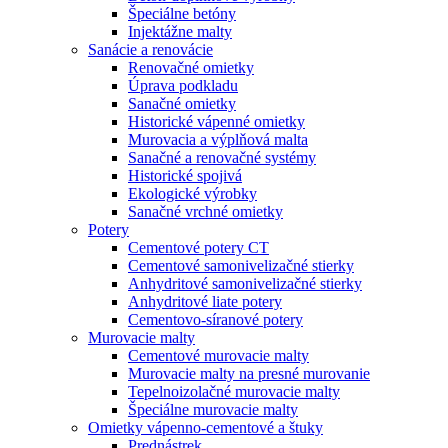
Špeciálne betóny
Injektážne malty
Sanácie a renovácie
Renovačné omietky
Úprava podkladu
Sanačné omietky
Historické vápenné omietky
Murovacia a výplňová malta
Sanačné a renovačné systémy
Historické spojivá
Ekologické výrobky
Sanačné vrchné omietky
Potery
Cementové potery CT
Cementové samonivelizačné stierky
Anhydritové samonivelizačné stierky
Anhydritové liate potery
Cementovo-síranové potery
Murovacie malty
Cementové murovacie malty
Murovacie malty na presné murovanie
Tepelnoizolačné murovacie malty
Špeciálne murovacie malty
Omietky vápenno-cementové a štuky
Prednástrek