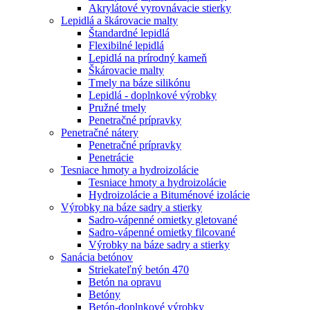
Akrylátové vyrovnávacie stierky
Lepidlá a škárovacie malty
Štandardné lepidlá
Flexibilné lepidlá
Lepidlá na prírodný kameň
Škárovacie malty
Tmely na báze silikónu
Lepidlá - doplnkové výrobky
Pružné tmely
Penetračné prípravky
Penetračné nátery
Penetračné prípravky
Penetrácie
Tesniace hmoty a hydroizolácie
Tesniace hmoty a hydroizolácie
Hydroizolácie a Bituménové izolácie
Výrobky na báze sadry a stierky
Sadro-vápenné omietky gletované
Sadro-vápenné omietky filcované
Výrobky na báze sadry a stierky
Sanácia betónov
Striekateľný betón 470
Betón na opravu
Betóny
Betón-doplnkové výrobky