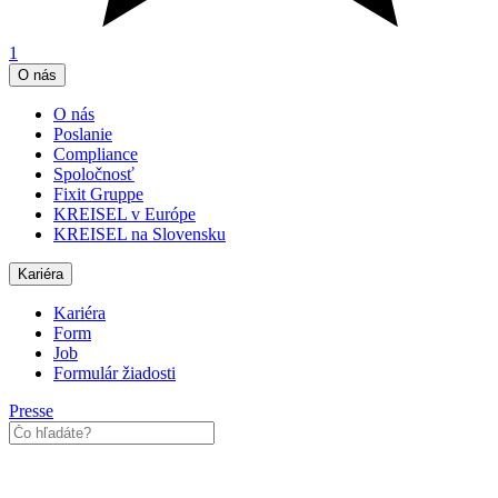
1
O nás
O nás
Poslanie
Compliance
Spoločnosť
Fixit Gruppe
KREISEL v Európe
KREISEL na Slovensku
Kariéra
Kariéra
Form
Job
Formulár žiadosti
Presse