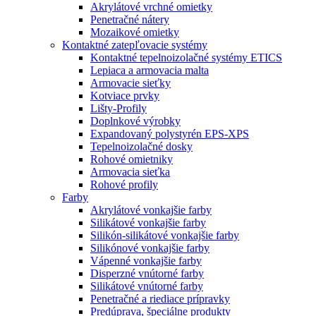
Akrylátové vrchné omietky
Penetračné nátery
Mozaikové omietky
Kontaktné zatepľovacie systémy
Kontaktné tepelnoizolačné systémy ETICS
Lepiaca a armovacia malta
Armovacie sieťky
Kotviace prvky
Lišty-Profily
Doplnkové výrobky
Expandovaný polystyrén EPS-XPS
Tepelnoizolačné dosky
Rohové omietniky
Armovacia sieťka
Rohové profily
Farby
Akrylátové vonkajšie farby
Silikátové vonkajšie farby
Silikón-silikátové vonkajšie farby
Silikónové vonkajšie farby
Vápenné vonkajšie farby
Disperzné vnútorné farby
Silikátové vnútorné farby
Penetračné a riediace prípravky
Predúprava, špeciálne produkty