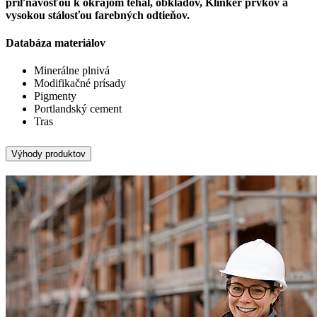
priľnavosťou k okrajom tehál, obkladov, Klinker prvkov a
vysokou stálosťou farebných odtieňov.
Databáza materiálov
Minerálne plnivá
Modifikačné prísady
Pigmenty
Portlandský cement
Tras
Výhody produktov