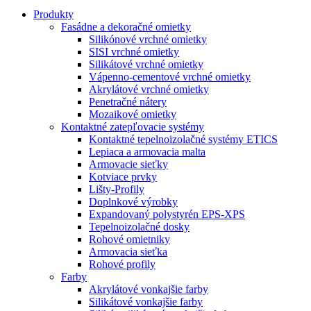
Produkty
Fasádne a dekoračné omietky
Silikónové vrchné omietky
SISI vrchné omietky
Silikátové vrchné omietky
Vápenno-cementové vrchné omietky
Akrylátové vrchné omietky
Penetračné nátery
Mozaikové omietky
Kontaktné zatepľovacie systémy
Kontaktné tepelnoizolačné systémy ETICS
Lepiaca a armovacia malta
Armovacie sieťky
Kotviace prvky
Lišty-Profily
Doplnkové výrobky
Expandovaný polystyrén EPS-XPS
Tepelnoizolačné dosky
Rohové omietniky
Armovacia sieťka
Rohové profily
Farby
Akrylátové vonkajšie farby
Silikátové vonkajšie farby