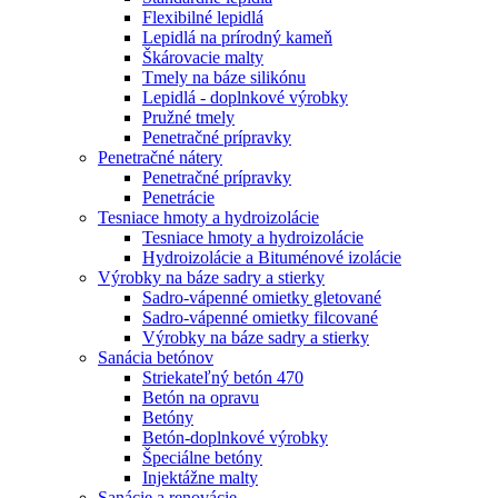
Flexibilné lepidlá
Lepidlá na prírodný kameň
Škárovacie malty
Tmely na báze silikónu
Lepidlá - doplnkové výrobky
Pružné tmely
Penetračné prípravky
Penetračné nátery
Penetračné prípravky
Penetrácie
Tesniace hmoty a hydroizolácie
Tesniace hmoty a hydroizolácie
Hydroizolácie a Bituménové izolácie
Výrobky na báze sadry a stierky
Sadro-vápenné omietky gletované
Sadro-vápenné omietky filcované
Výrobky na báze sadry a stierky
Sanácia betónov
Striekateľný betón 470
Betón na opravu
Betóny
Betón-doplnkové výrobky
Špeciálne betóny
Injektážne malty
Sanácie a renovácie