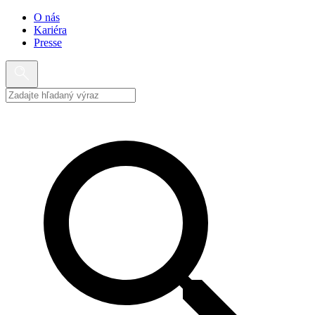
O nás
Kariéra
Presse