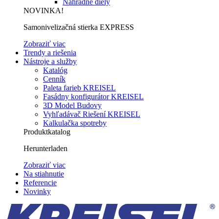
Náhradné diely
NOVINKA!
Samonivelizačná stierka EXPRESS
Zobraziť viac
Trendy a riešenia
Nástroje a služby
Katalóg
Cenník
Paleta farieb KREISEL
Fasádny konfigurátor KREISEL
3D Model Budovy
Vyhľadávač Riešení KREISEL
Kalkulačka spotreby
Produktkatalog
Herunterladen
Zobraziť viac
Na stiahnutie
Referencie
Novinky