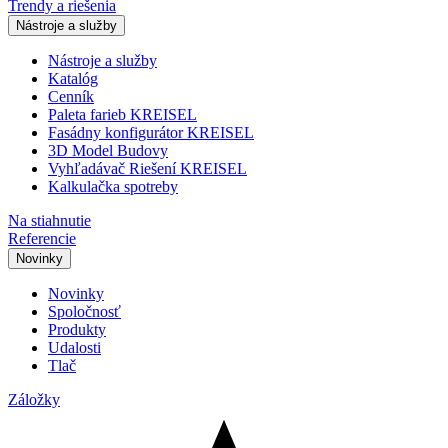
Trendy a riešenia
Nástroje a služby
Nástroje a služby
Katalóg
Cenník
Paleta farieb KREISEL
Fasádny konfigurátor KREISEL
3D Model Budovy
Vyhľadávač Riešení KREISEL
Kalkulačka spotreby
Na stiahnutie
Referencie
Novinky
Novinky
Spoločnosť
Produkty
Udalosti
Tlač
Záložky