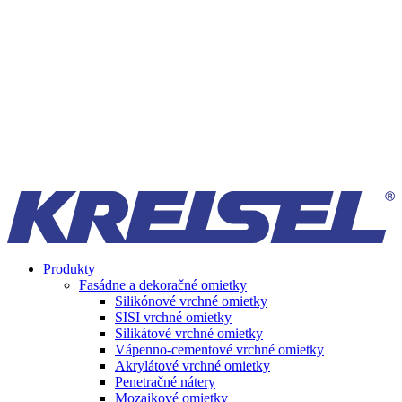
Produkty
Fasádne a dekoračné omietky
Silikónové vrchné omietky
SISI vrchné omietky
Silikátové vrchné omietky
Vápenno-cementové vrchné omietky
Akrylátové vrchné omietky
Penetračné nátery
Mozaikové omietky