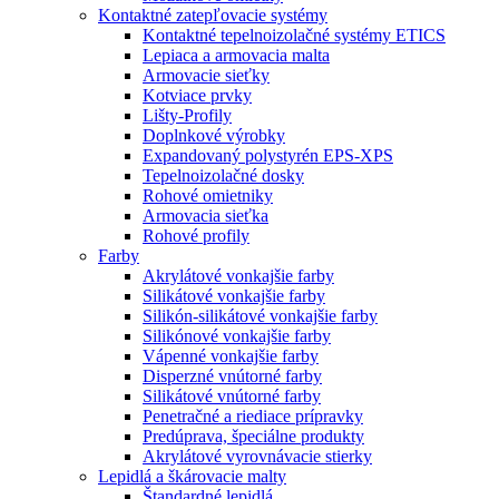
Kontaktné zatepľovacie systémy
Kontaktné tepelnoizolačné systémy ETICS
Lepiaca a armovacia malta
Armovacie sieťky
Kotviace prvky
Lišty-Profily
Doplnkové výrobky
Expandovaný polystyrén EPS-XPS
Tepelnoizolačné dosky
Rohové omietniky
Armovacia sieťka
Rohové profily
Farby
Akrylátové vonkajšie farby
Silikátové vonkajšie farby
Silikón-silikátové vonkajšie farby
Silikónové vonkajšie farby
Vápenné vonkajšie farby
Disperzné vnútorné farby
Silikátové vnútorné farby
Penetračné a riediace prípravky
Predúprava, špeciálne produkty
Akrylátové vyrovnávacie stierky
Lepidlá a škárovacie malty
Štandardné lepidlá