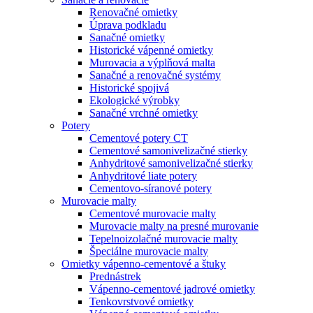
Renovačné omietky
Úprava podkladu
Sanačné omietky
Historické vápenné omietky
Murovacia a výplňová malta
Sanačné a renovačné systémy
Historické spojivá
Ekologické výrobky
Sanačné vrchné omietky
Potery
Cementové potery CT
Cementové samonivelizačné stierky
Anhydritové samonivelizačné stierky
Anhydritové liate potery
Cementovo-síranové potery
Murovacie malty
Cementové murovacie malty
Murovacie malty na presné murovanie
Tepelnoizolačné murovacie malty
Špeciálne murovacie malty
Omietky vápenno-cementové a štuky
Prednástrek
Vápenno-cementové jadrové omietky
Tenkovrstvové omietky