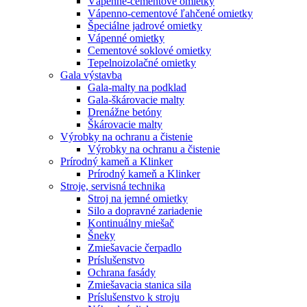
Vápenné-cementové omietky
Vápenno-cementové ľahčené omietky
Špeciálne jadrové omietky
Vápenné omietky
Cementové soklové omietky
Tepelnoizolačné omietky
Gala výstavba
Gala-malty na podklad
Gala-škárovacie malty
Drenážne betóny
Škárovacie malty
Výrobky na ochranu a čistenie
Výrobky na ochranu a čistenie
Prírodný kameň a Klinker
Prírodný kameň a Klinker
Stroje, servisná technika
Stroj na jemné omietky
Silo a dopravné zariadenie
Kontinuálny miešač
Šneky
Zmiešavacie čerpadlo
Príslušenstvo
Ochrana fasády
Zmiešavacia stanica sila
Príslušenstvo k stroju