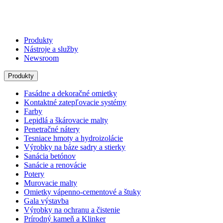
Produkty
Nástroje a služby
Newsroom
Produkty
Fasádne a dekoračné omietky
Kontaktné zatepľovacie systémy
Farby
Lepidlá a škárovacie malty
Penetračné nátery
Tesniace hmoty a hydroizolácie
Výrobky na báze sadry a stierky
Sanácia betónov
Sanácie a renovácie
Potery
Murovacie malty
Omietky vápenno-cementové a štuky
Gala výstavba
Výrobky na ochranu a čistenie
Prírodný kameň a Klinker