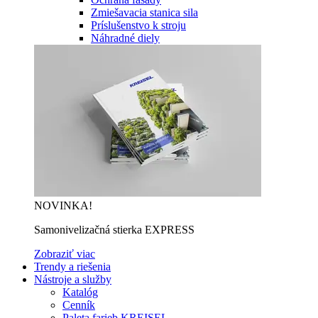
Zmiešavacia stanica sila
Príslušenstvo k stroju
Náhradné diely
NOVINKA!
Samonivelizačná stierka EXPRESS
Zobraziť viac
Trendy a riešenia
Nástroje a služby
Katalóg
Cenník
Paleta farieb KREISEL