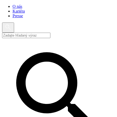
O nás
Kariéra
Presse