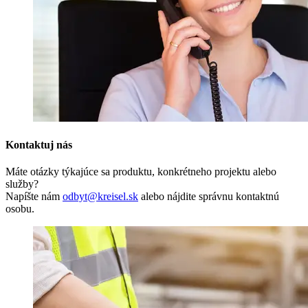
Kontaktuj nás
Máte otázky týkajúce sa produktu, konkrétneho projektu alebo
služby?
Napíšte nám
odbyt@kreisel.sk
alebo nájdite správnu kontaktnú
osobu.