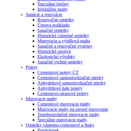
Špeciálne betóny
Injektážne malty
Sanácie a renovácie
Renovačné omietky
Úprava podkladu
Sanačné omietky
Historické vápenné omietky
Murovacia a výplňová malta
Sanačné a renovačné systémy
Historické spojivá
Ekologické výrobky
Sanačné vrchné omietky
Potery
Cementové potery CT
Cementové samonivelizačné stierky
Anhydritové samonivelizačné stierky
Anhydritové liate potery
Cementovo-síranové potery
Murovacie malty
Cementové murovacie malty
Murovacie malty na presné murovanie
Tepelnoizolačné murovacie malty
Špeciálne murovacie malty
Omietky vápenno-cementové a štuky
Prednástrek