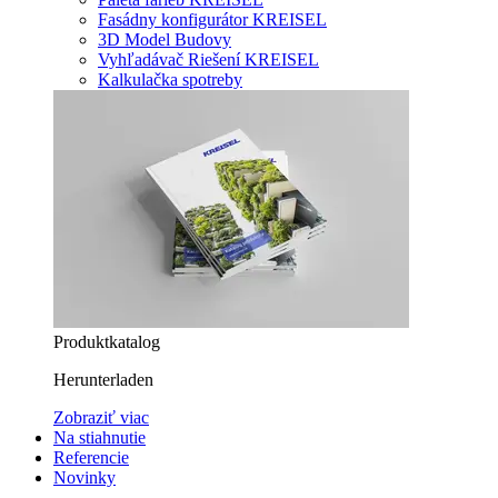
Fasádny konfigurátor KREISEL
3D Model Budovy
Vyhľadávač Riešení KREISEL
Kalkulačka spotreby
Produktkatalog
Herunterladen
Zobraziť viac
Na stiahnutie
Referencie
Novinky