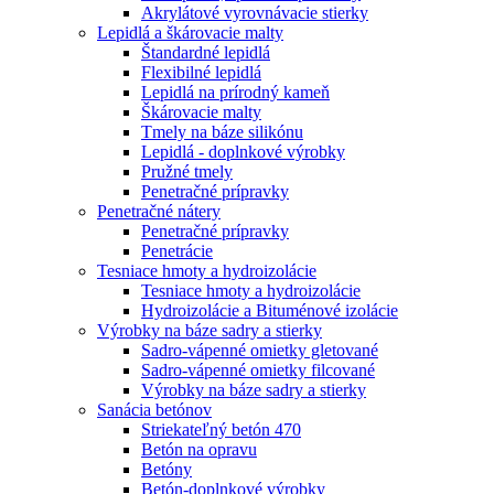
Akrylátové vyrovnávacie stierky
Lepidlá a škárovacie malty
Štandardné lepidlá
Flexibilné lepidlá
Lepidlá na prírodný kameň
Škárovacie malty
Tmely na báze silikónu
Lepidlá - doplnkové výrobky
Pružné tmely
Penetračné prípravky
Penetračné nátery
Penetračné prípravky
Penetrácie
Tesniace hmoty a hydroizolácie
Tesniace hmoty a hydroizolácie
Hydroizolácie a Bituménové izolácie
Výrobky na báze sadry a stierky
Sadro-vápenné omietky gletované
Sadro-vápenné omietky filcované
Výrobky na báze sadry a stierky
Sanácia betónov
Striekateľný betón 470
Betón na opravu
Betóny
Betón-doplnkové výrobky