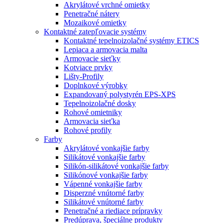
Akrylátové vrchné omietky
Penetračné nátery
Mozaikové omietky
Kontaktné zatepľovacie systémy
Kontaktné tepelnoizolačné systémy ETICS
Lepiaca a armovacia malta
Armovacie sieťky
Kotviace prvky
Lišty-Profily
Doplnkové výrobky
Expandovaný polystyrén EPS-XPS
Tepelnoizolačné dosky
Rohové omietniky
Armovacia sieťka
Rohové profily
Farby
Akrylátové vonkajšie farby
Silikátové vonkajšie farby
Silikón-silikátové vonkajšie farby
Silikónové vonkajšie farby
Vápenné vonkajšie farby
Disperzné vnútorné farby
Silikátové vnútorné farby
Penetračné a riediace prípravky
Predúprava, špeciálne produkty