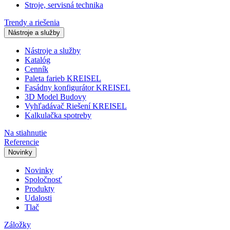
Stroje, servisná technika
Trendy a riešenia
Nástroje a služby
Nástroje a služby
Katalóg
Cenník
Paleta farieb KREISEL
Fasádny konfigurátor KREISEL
3D Model Budovy
Vyhľadávač Riešení KREISEL
Kalkulačka spotreby
Na stiahnutie
Referencie
Novinky
Novinky
Spoločnosť
Produkty
Udalosti
Tlač
Záložky