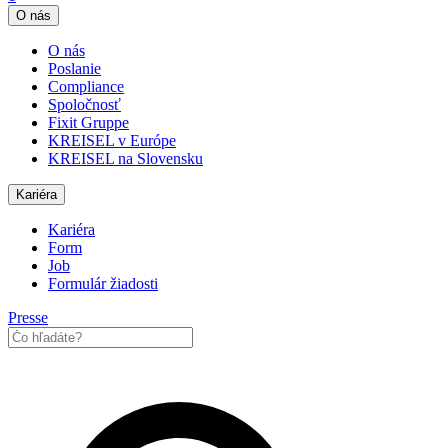
O nás
O nás
Poslanie
Compliance
Spoločnosť
Fixit Gruppe
KREISEL v Európe
KREISEL na Slovensku
Kariéra
Kariéra
Form
Job
Formulár žiadosti
Presse