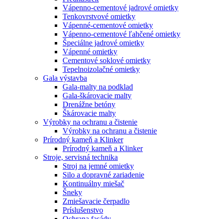
Vápenno-cementové jadrové omietky
Tenkovrstvové omietky
Vápenné-cementové omietky
Vápenno-cementové ľahčené omietky
Špeciálne jadrové omietky
Vápenné omietky
Cementové soklové omietky
Tepelnoizolačné omietky
Gala výstavba
Gala-malty na podklad
Gala-škárovacie malty
Drenážne betóny
Škárovacie malty
Výrobky na ochranu a čistenie
Výrobky na ochranu a čistenie
Prírodný kameň a Klinker
Prírodný kameň a Klinker
Stroje, servisná technika
Stroj na jemné omietky
Silo a dopravné zariadenie
Kontinuálny miešač
Šneky
Zmiešavacie čerpadlo
Príslušenstvo
Ochrana fasády