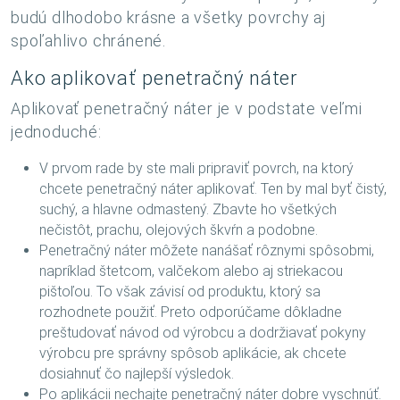
budú dlhodobo krásne a všetky povrchy aj
spoľahlivo chránené.
Ako aplikovať penetračný náter
Aplikovať penetračný náter je v podstate veľmi
jednoduché:
V prvom rade by ste mali pripraviť povrch, na ktorý
chcete penetračný náter aplikovať. Ten by mal byť čistý,
suchý, a hlavne odmastený. Zbavte ho všetkých
nečistôt, prachu, olejových škvŕn a podobne.
Penetračný náter môžete nanášať rôznymi spôsobmi,
napríklad štetcom, valčekom alebo aj striekacou
pištoľou. To však závisí od produktu, ktorý sa
rozhodnete použiť. Preto odporúčame dôkladne
preštudovať návod od výrobcu a dodržiavať pokyny
výrobcu pre správny spôsob aplikácie, ak chcete
dosiahnuť čo najlepší výsledok.
Po aplikácii nechajte penetračný náter dobre vyschnúť.