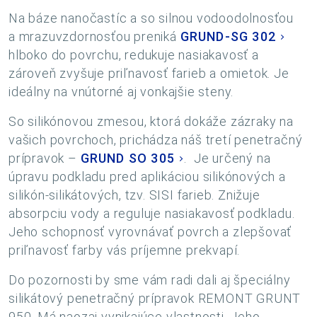
Na báze nanočastíc a so silnou vodoodolnosťou
a mrazuvzdornosťou preniká
GRUND-SG 302
hlboko do povrchu, redukuje nasiakavosť a
zároveň zvyšuje priľnavosť farieb a omietok. Je
ideálny na vnútorné aj vonkajšie steny.
So silikónovou zmesou, ktorá dokáže zázraky na
vašich povrchoch, prichádza náš tretí penetračný
prípravok –
GRUND SO 305
. Je určený na
úpravu podkladu pred aplikáciou silikónových a
silikón-silikátových, tzv. SISI farieb. Znižuje
absorpciu vody a reguluje nasiakavosť podkladu.
Jeho schopnosť vyrovnávať povrch a zlepšovať
priľnavosť farby vás príjemne prekvapí.
Do pozornosti by sme vám radi dali aj špeciálny
silikátový penetračný prípravok REMONT GRUNT
950. Má naozaj vynikajúce vlastnosti. Jeho