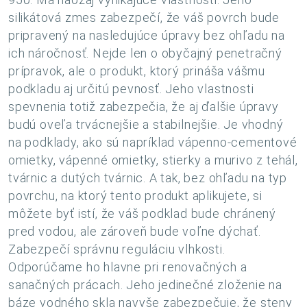
silikátová zmes zabezpečí, že váš povrch bude
pripravený na nasledujúce úpravy bez ohľadu na
ich náročnosť. Nejde len o obyčajný penetračný
prípravok, ale o produkt, ktorý prináša vášmu
podkladu aj určitú pevnosť. Jeho vlastnosti
spevnenia totiž zabezpečia, že aj ďalšie úpravy
budú oveľa trvácnejšie a stabilnejšie. Je vhodný
na podklady, ako sú napríklad vápenno-cementové
omietky, vápenné omietky, stierky a murivo z tehál,
tvárnic a dutých tvárnic. A tak, bez ohľadu na typ
povrchu, na ktorý tento produkt aplikujete, si
môžete byť istí, že váš podklad bude chránený
pred vodou, ale zároveň bude voľne dýchať.
Zabezpečí správnu reguláciu vlhkosti.
Odporúčame ho hlavne pri renovačných a
sanačných prácach. Jeho jedinečné zloženie na
báze vodného skla navyše zabezpečuje, že steny