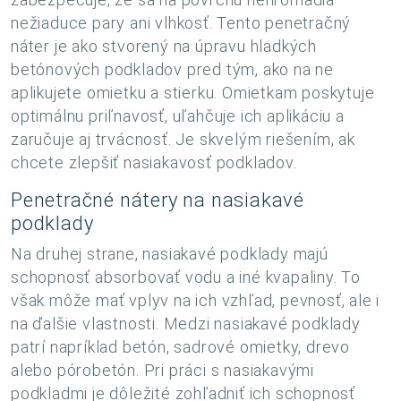
nežiaduce pary ani vlhkosť. Tento penetračný
náter je ako stvorený na úpravu hladkých
betónových podkladov pred tým, ako na ne
aplikujete omietku a stierku. Omietkam poskytuje
optimálnu priľnavosť, uľahčuje ich aplikáciu a
zaručuje aj trvácnosť. Je skvelým riešením, ak
chcete zlepšiť nasiakavosť podkladov.
Penetračné nátery na nasiakavé
podklady
Na druhej strane, nasiakavé podklady majú
schopnosť absorbovať vodu a iné kvapaliny. To
však môže mať vplyv na ich vzhľad, pevnosť, ale i
na ďalšie vlastnosti. Medzi nasiakavé podklady
patrí napríklad betón, sadrové omietky, drevo
alebo pórobetón. Pri práci s nasiakavými
podkladmi je dôležité zohľadniť ich schopnosť