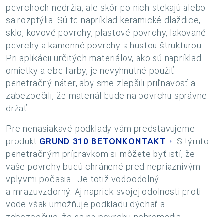
povrchoch nedržia, ale skôr po nich stekajú alebo
sa rozptýlia. Sú to napríklad keramické dlaždice,
sklo, kovové povrchy, plastové povrchy, lakované
povrchy a kamenné povrchy s hustou štruktúrou.
Pri aplikácii určitých materiálov, ako sú napríklad
omietky alebo farby, je nevyhnutné použiť
penetračný náter, aby sme zlepšili priľnavosť a
zabezpečili, že materiál bude na povrchu správne
držať.
Pre nenasiakavé podklady vám predstavujeme
produkt
GRUND 310 BETONKONTAKT
. S týmto
penetračným prípravkom si môžete byť istí, že
vaše povrchy budú chránené pred nepriaznivými
vplyvmi počasia. Je totiž vodoodolný
a mrazuvzdorný. Aj napriek svojej odolnosti proti
vode však umožňuje podkladu dýchať a
zabezpečuje, že sa na povrchu nehromadia