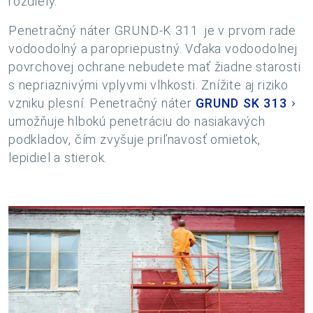
rozdiely.
Penetračný náter GRUND-K 311 je v prvom rade
vodoodolný a paropriepustný. Vďaka vodoodolnej
povrchovej ochrane nebudete mať žiadne starosti
s nepriaznivými vplyvmi vlhkosti. Znížite aj riziko
vzniku plesní. Penetračný náter
GRUND SK 313
umožňuje hlbokú penetráciu do nasiakavých
podkladov, čím zvyšuje priľnavosť omietok,
lepidiel a stierok.