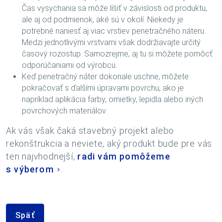
Čas vysychania sa môže líšiť v závislosti od produktu,
ale aj od podmienok, aké sú v okolí. Niekedy je
potrebné naniesť aj viac vrstiev penetračného náteru.
Medzi jednotlivými vrstvami však dodržiavajte určitý
časový rozostup. Samozrejme, aj tu si môžete pomôcť
odporúčaniami od výrobcu.
Keď penetračný náter dokonale uschne, môžete
pokračovať s ďalšími úpravami povrchu, ako je
napríklad aplikácia farby, omietky, lepidla alebo iných
povrchových materiálov.
Ak vás však čaká stavebný projekt alebo
rekonštrukcia a neviete, aký produkt bude pre vás
ten najvhodnejší,
radi vám pomôžeme
s výberom
.
Späť