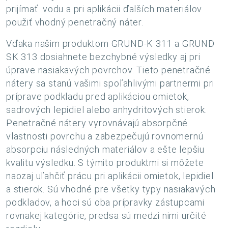
prijímať vodu a pri aplikácii ďalších materiálov
použiť vhodný penetračný náter.
Vďaka našim produktom GRUND-K 311 a GRUND
SK 313 dosiahnete bezchybné výsledky aj pri
úprave nasiakavých povrchov. Tieto penetračné
nátery sa stanú vašimi spoľahlivými partnermi pri
príprave podkladu pred aplikáciou omietok,
sadrových lepidiel alebo anhydritových stierok.
Penetračné nátery vyrovnávajú absorpčné
vlastnosti povrchu a zabezpečujú rovnomernú
absorpciu následných materiálov a ešte lepšiu
kvalitu výsledku. S týmito produktmi si môžete
naozaj uľahčiť prácu pri aplikácii omietok, lepidiel
a stierok. Sú vhodné pre všetky typy nasiakavých
podkladov, a hoci sú oba prípravky zástupcami
rovnakej kategórie, predsa sú medzi nimi určité