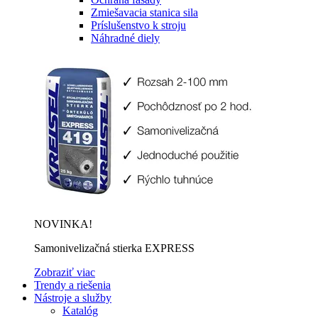
Zmiešavacia stanica sila
Príslušenstvo k stroju
Náhradné diely
NOVINKA!
Samonivelizačná stierka EXPRESS
Zobraziť viac
Trendy a riešenia
Nástroje a služby
Katalóg