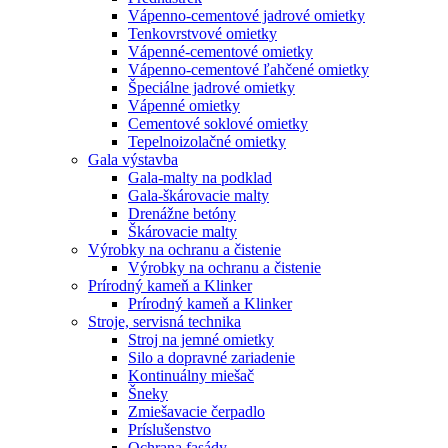
Vápenno-cementové jadrové omietky
Tenkovrstvové omietky
Vápenné-cementové omietky
Vápenno-cementové ľahčené omietky
Špeciálne jadrové omietky
Vápenné omietky
Cementové soklové omietky
Tepelnoizolačné omietky
Gala výstavba
Gala-malty na podklad
Gala-škárovacie malty
Drenážne betóny
Škárovacie malty
Výrobky na ochranu a čistenie
Výrobky na ochranu a čistenie
Prírodný kameň a Klinker
Prírodný kameň a Klinker
Stroje, servisná technika
Stroj na jemné omietky
Silo a dopravné zariadenie
Kontinuálny miešač
Šneky
Zmiešavacie čerpadlo
Príslušenstvo
Ochrana fasády