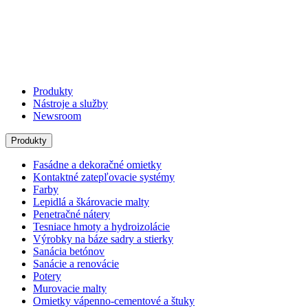
Produkty
Nástroje a služby
Newsroom
Produkty
Fasádne a dekoračné omietky
Kontaktné zatepľovacie systémy
Farby
Lepidlá a škárovacie malty
Penetračné nátery
Tesniace hmoty a hydroizolácie
Výrobky na báze sadry a stierky
Sanácia betónov
Sanácie a renovácie
Potery
Murovacie malty
Omietky vápenno-cementové a štuky