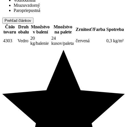
Vodoodolná
Mrazuvzdorný
Paropriepustná
Prehľad článkov
Číslo
Druh
Množstvo
Množstvo
Zrnitosť/Farba
Spotreba
tovaru
obalu
v balení
na palete
20
24
4303
Vedro
červená
0,3 kg/m²
kg/balenie
kusov/paleta