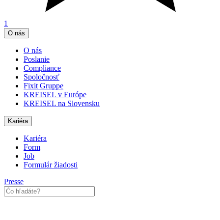
1
O nás
O nás
Poslanie
Compliance
Spoločnosť
Fixit Gruppe
KREISEL v Európe
KREISEL na Slovensku
Kariéra
Kariéra
Form
Job
Formulár žiadosti
Presse