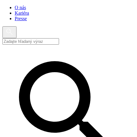
O nás
Kariéra
Presse