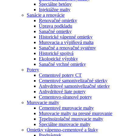
Špeciálne betóny
Injektážne malty
Sanácie a renovácie
Renovačné omietky
Úprava podkladu
Sanačné omietky
Historické vápenné omietky
Murovacia a výplňová malta
Sanačné a renovačné systémy
Historické spojivá
Ekologické výrobky
Sanačné vrchné omietky
Potery
Cementové potery CT
Cementové samonivelizačné stierky
Anhydritové samonivelizačné stierky
Anhydritové liate potery
Cementovo-síranové potery
Murovacie malty
Cementové murovacie malty
Murovacie malty na presné murovanie
Tepelnoizolačné murovacie malty
Špeciálne murovacie malty
Omietky vápenno-cementové a štuky
Prednástrek