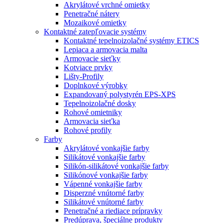
Akrylátové vrchné omietky
Penetračné nátery
Mozaikové omietky
Kontaktné zatepľovacie systémy
Kontaktné tepelnoizolačné systémy ETICS
Lepiaca a armovacia malta
Armovacie sieťky
Kotviace prvky
Lišty-Profily
Doplnkové výrobky
Expandovaný polystyrén EPS-XPS
Tepelnoizolačné dosky
Rohové omietniky
Armovacia sieťka
Rohové profily
Farby
Akrylátové vonkajšie farby
Silikátové vonkajšie farby
Silikón-silikátové vonkajšie farby
Silikónové vonkajšie farby
Vápenné vonkajšie farby
Disperzné vnútorné farby
Silikátové vnútorné farby
Penetračné a riediace prípravky
Predúprava, špeciálne produkty