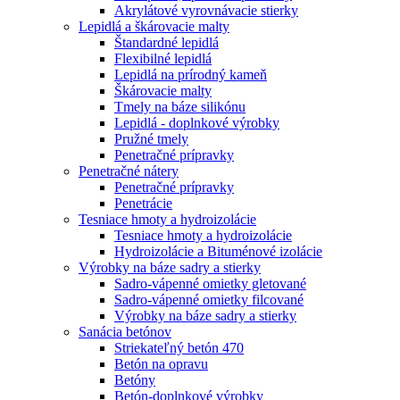
Akrylátové vyrovnávacie stierky
Lepidlá a škárovacie malty
Štandardné lepidlá
Flexibilné lepidlá
Lepidlá na prírodný kameň
Škárovacie malty
Tmely na báze silikónu
Lepidlá - doplnkové výrobky
Pružné tmely
Penetračné prípravky
Penetračné nátery
Penetračné prípravky
Penetrácie
Tesniace hmoty a hydroizolácie
Tesniace hmoty a hydroizolácie
Hydroizolácie a Bituménové izolácie
Výrobky na báze sadry a stierky
Sadro-vápenné omietky gletované
Sadro-vápenné omietky filcované
Výrobky na báze sadry a stierky
Sanácia betónov
Striekateľný betón 470
Betón na opravu
Betóny
Betón-doplnkové výrobky