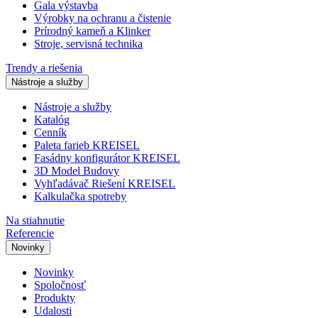
Gala výstavba
Výrobky na ochranu a čistenie
Prírodný kameň a Klinker
Stroje, servisná technika
Trendy a riešenia
Nástroje a služby
Nástroje a služby
Katalóg
Cenník
Paleta farieb KREISEL
Fasádny konfigurátor KREISEL
3D Model Budovy
Vyhľadávač Riešení KREISEL
Kalkulačka spotreby
Na stiahnutie
Referencie
Novinky
Novinky
Spoločnosť
Produkty
Udalosti