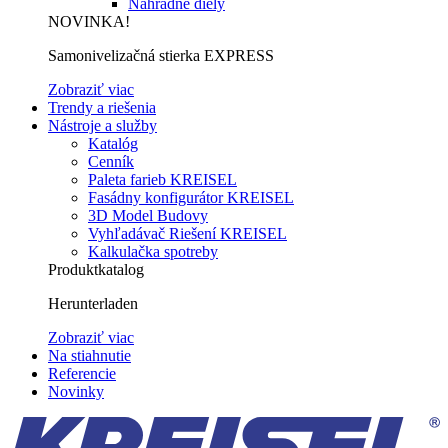
Náhradné diely
NOVINKA!
Samonivelizačná stierka EXPRESS
Zobraziť viac
Trendy a riešenia
Nástroje a služby
Katalóg
Cenník
Paleta farieb KREISEL
Fasádny konfigurátor KREISEL
3D Model Budovy
Vyhľadávač Riešení KREISEL
Kalkulačka spotreby
Produktkatalog
Herunterladen
Zobraziť viac
Na stiahnutie
Referencie
Novinky