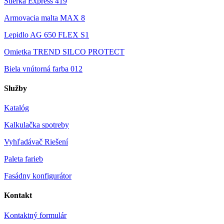
Stierka Express 419
Armovacia malta MAX 8
Lepidlo AG 650 FLEX S1
Omietka TREND SILCO PROTECT
Biela vnútorná farba 012
Služby
Katalóg
Kalkulačka spotreby
Vyhľadávač Riešení
Paleta farieb
Fasádny konfigurátor
Kontakt
Kontaktný formulár