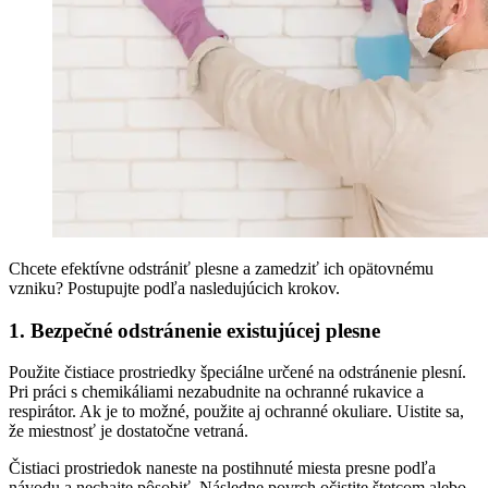
Chcete efektívne odstrániť plesne a zamedziť ich opätovnému
vzniku? Postupujte podľa nasledujúcich krokov.
1. Bezpečné odstránenie existujúcej plesne
Použite čistiace prostriedky špeciálne určené na odstránenie plesní.
Pri práci s chemikáliami nezabudnite na ochranné rukavice a
respirátor. Ak je to možné, použite aj ochranné okuliare. Uistite sa,
že miestnosť je dostatočne vetraná.
Čistiaci prostriedok naneste na postihnuté miesta presne podľa
návodu a nechajte pôsobiť. Následne povrch očistite štetcom alebo