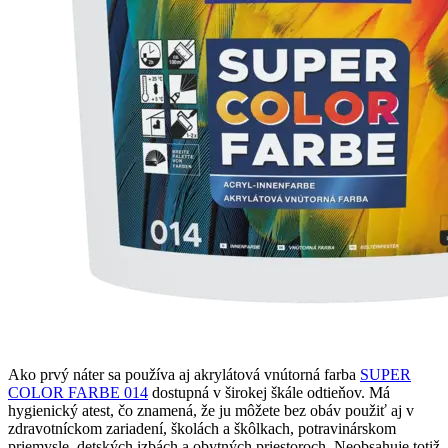
Ako prvý náter sa používa aj akrylátová vnútorná farba
SUPER
COLOR FARBE 014
dostupná v širokej škále odtieňov. Má
hygienický atest, čo znamená, že ju môžete bez obáv použiť aj v
zdravotníckom zariadení, školách a škôlkach, potravinárskom
priemysle, detských izbách a obytných priestoroch. Neobsahuje totiž