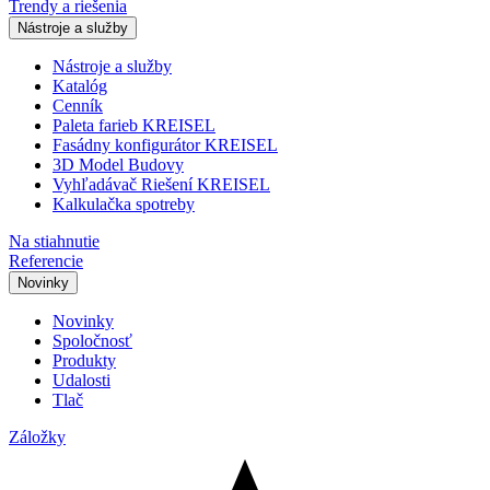
Trendy a riešenia
Nástroje a služby
Nástroje a služby
Katalóg
Cenník
Paleta farieb KREISEL
Fasádny konfigurátor KREISEL
3D Model Budovy
Vyhľadávač Riešení KREISEL
Kalkulačka spotreby
Na stiahnutie
Referencie
Novinky
Novinky
Spoločnosť
Produkty
Udalosti
Tlač
Záložky