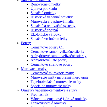
Renovačné omietky
Úprava podkladu
Sanačné omietky
Historické vápenné omietky
Murovacia a výplňová malta
Sanačné a renovačné systémy
Historické spojivá
Ekologické výrobky
Sanačné vrchné omietky
Potery
Cementové potery CT
Cementové samonivelizačné stierky
Anhydritové samonivelizačné stierky
Anhydritové liate potery
Cementovo-síranové potery
Murovacie malty
Cementové murovacie malty
Murovacie malty na presné murovanie
Tepelnoizolačné murovacie malty
Špeciálne murovacie malty
Omietky vápenno-cementové a štuky
Prednástrek
Vápenno-cementové jadrové omietky
Tenkovrstvové omietky