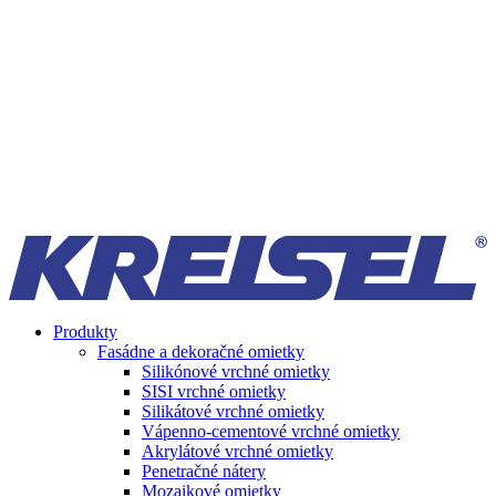
Produkty
Fasádne a dekoračné omietky
Silikónové vrchné omietky
SISI vrchné omietky
Silikátové vrchné omietky
Vápenno-cementové vrchné omietky
Akrylátové vrchné omietky
Penetračné nátery
Mozaikové omietky