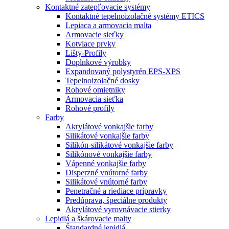
Kontaktné zatepľovacie systémy
Kontaktné tepelnoizolačné systémy ETICS
Lepiaca a armovacia malta
Armovacie sieťky
Kotviace prvky
Lišty-Profily
Doplnkové výrobky
Expandovaný polystyrén EPS-XPS
Tepelnoizolačné dosky
Rohové omietniky
Armovacia sieťka
Rohové profily
Farby
Akrylátové vonkajšie farby
Silikátové vonkajšie farby
Silikón-silikátové vonkajšie farby
Silikónové vonkajšie farby
Vápenné vonkajšie farby
Disperzné vnútorné farby
Silikátové vnútorné farby
Penetračné a riediace prípravky
Predúprava, špeciálne produkty
Akrylátové vyrovnávacie stierky
Lepidlá a škárovacie malty
Štandardné lepidlá