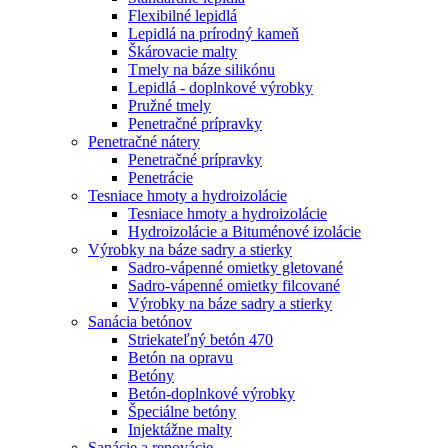
Flexibilné lepidlá
Lepidlá na prírodný kameň
Škárovacie malty
Tmely na báze silikónu
Lepidlá - doplnkové výrobky
Pružné tmely
Penetračné prípravky
Penetračné nátery
Penetračné prípravky
Penetrácie
Tesniace hmoty a hydroizolácie
Tesniace hmoty a hydroizolácie
Hydroizolácie a Bituménové izolácie
Výrobky na báze sadry a stierky
Sadro-vápenné omietky gletované
Sadro-vápenné omietky filcované
Výrobky na báze sadry a stierky
Sanácia betónov
Striekateľný betón 470
Betón na opravu
Betóny
Betón-doplnkové výrobky
Špeciálne betóny
Injektážne malty
Sanácie a renovácie