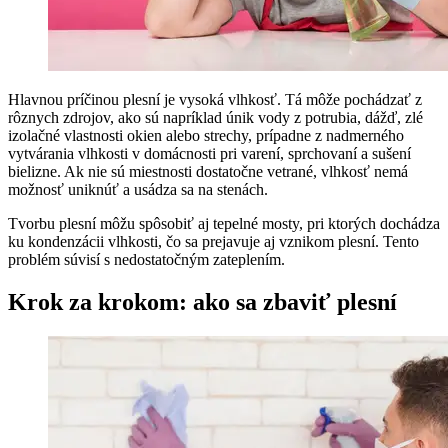
Hlavnou príčinou plesní je vysoká vlhkosť. Tá môže pochádzať z
rôznych zdrojov, ako sú napríklad únik vody z potrubia, dážď, zlé
izolačné vlastnosti okien alebo strechy, prípadne z nadmerného
vytvárania vlhkosti v domácnosti pri varení, sprchovaní a sušení
bielizne. Ak nie sú miestnosti dostatočne vetrané, vlhkosť nemá
možnosť uniknúť a usádza sa na stenách.
Tvorbu plesní môžu spôsobiť aj tepelné mosty, pri ktorých dochádza
ku kondenzácii vlhkosti, čo sa prejavuje aj vznikom plesní. Tento
problém súvisí s nedostatočným zateplením.
Krok za krokom: ako sa zbaviť plesní