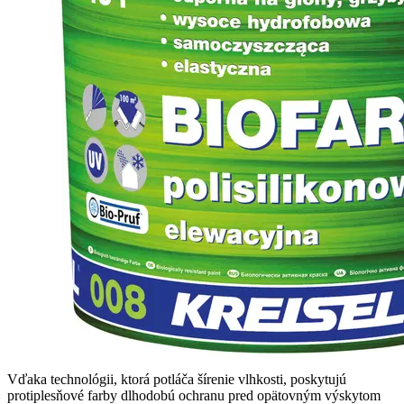
Vďaka technológii, ktorá potláča šírenie vlhkosti, poskytujú
protiplesňové farby dlhodobú ochranu pred opätovným výskytom