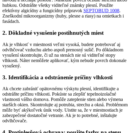
hubkou. Odstráňte všetky viditeľné známky plesní. Použite
efektívny algicídny a fungicídny prípravok
SEPTOBUD 1008
.
Zneškodní mikroorganizmy (huby, plesne a riasy) na omietkach i
fasádach.
2. Dôkladné vysušenie postihnutých miest
Ak je vlhkosť v miestnosti veľmi vysoká, budete potrebovať aj
odvlhčovač vzduchu alebo aspoň prenosný sušič. Po dôkladnom
vysušení skontrolujte, či už na stenách nie sú viditeľné stopy
vlhkosti. Náter nemôžete aplikovať, kým nebude povrch dokonale
vysušený.
3. Identifikácia a odstránenie príčiny vlhkosti
Ak chcete zabrániť opätovnému výskytu plesní, identifikujte a
odstráňte príčinu vlhkosti. Pokúste sa zlepšiť tepelnoizolačné
vlastnosti vášho domova. Pomôže zateplenie stien alebo výmena
starších okien. Skontrolujte aj potrubia, strechu a okná. Problémom
môže byť akýkoľvek únik vody. Uistite sa, že v miestnostiach je
zabezpečené dostatočné vetranie. Ak je to potrebné, inštalujte
odvlhčovače.
4. Protiplesňová ochrana: použite farby na stenu