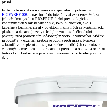
plesní.
Farba na báze silikónovej emulzie a špeciálnych polymérov
BIOFARBE 008
je navrhnutá do interiérov aj exteriérov. Vďaka
jedinečnému systému BIO-PRUF chráni pred biologickou
kontamináciou v miestnostiach s vysokou vlhkosťou, ako sú
kúpeľne a kuchyne, ale aj v objektoch náchylných na kontamináciu
plesňami a riasami (bazény). Je úplne vodotesná, čím chráni
povrchy pred poškodením spôsobeným vodou a vlhkosťou. Môžete
ju použiť aj v exteriéri, pretože je odolná proti mrazu. Pomôže
zabrániť tvorbe plesní a rias aj na betóne a tradičných cementovo-
vápenných omietkach. Odporúčame ju preto aj na obnovu a ochranu
historických budov, kde je ešte viac zvýšené riziko tvorby plesní a
rias.