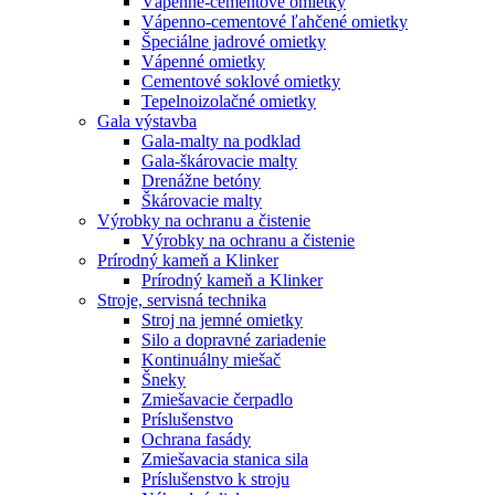
Vápenné-cementové omietky
Vápenno-cementové ľahčené omietky
Špeciálne jadrové omietky
Vápenné omietky
Cementové soklové omietky
Tepelnoizolačné omietky
Gala výstavba
Gala-malty na podklad
Gala-škárovacie malty
Drenážne betóny
Škárovacie malty
Výrobky na ochranu a čistenie
Výrobky na ochranu a čistenie
Prírodný kameň a Klinker
Prírodný kameň a Klinker
Stroje, servisná technika
Stroj na jemné omietky
Silo a dopravné zariadenie
Kontinuálny miešač
Šneky
Zmiešavacie čerpadlo
Príslušenstvo
Ochrana fasády
Zmiešavacia stanica sila
Príslušenstvo k stroju