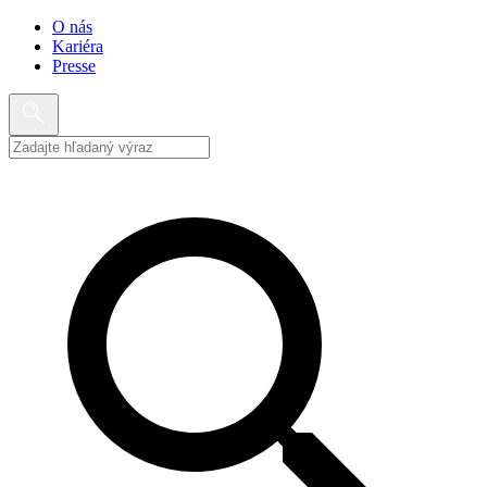
O nás
Kariéra
Presse