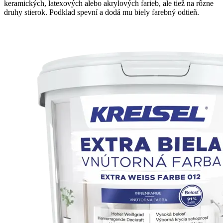
keramických, latexových alebo akrylových farieb, ale tiež na rôzne
druhy stierok. Podklad spevní a dodá mu biely farebný odtieň.